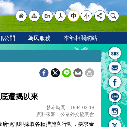
大
中
小
"回
"網
"英
訊公開
為民服務
本部相關網站
_
首頁
站導
文語
底遭揭以來
發布時間：1994-03-18
資料來源：公眾外交協調會
政府便訊即採取各種措施與行動，要求泰