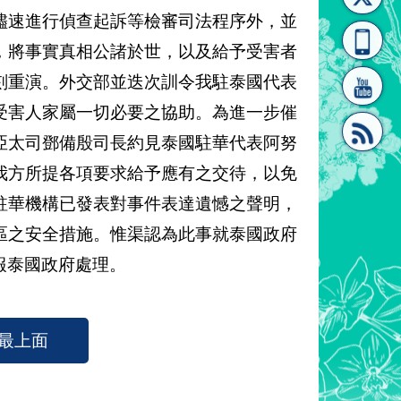
儘速進行偵查起訴等檢審司法程序外，並
[連
覽
系"
，將事實真相公諸於世，以及給予受害者
刻重演。外交部並迭次訓令我駐泰國代表
受害人家屬一切必要之協助。為進一步催
亞太司鄧備殷司長約見泰國駐華代表阿努
我方所提各項要求給予應有之交待，以免
結]"
[連
駐華機構已發表對事件表達遺憾之聲明，
區之安全措施。惟渠認為此事就泰國政府
報泰國政府處理。
最上面
結]"