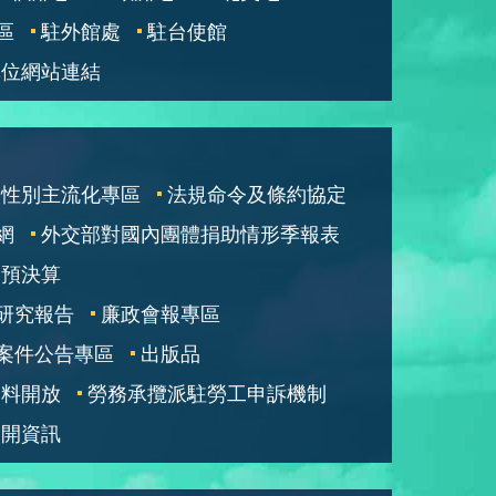
區
駐外館處
駐台使館
單位網站連結
性別主流化專區
法規命令及條約協定
網
外交部對國內團體捐助情形季報表
部預決算
研究報告
廉政會報專區
案件公告專區
出版品
資料開放
勞務承攬派駐勞工申訴機制
公開資訊