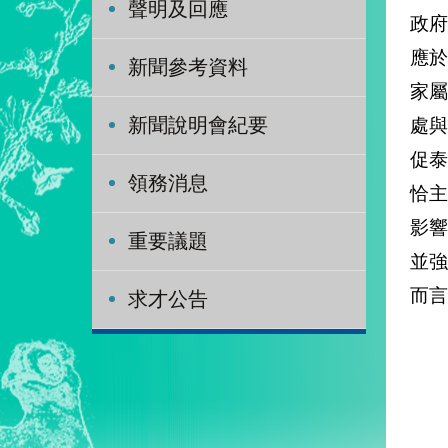
聲明及回應
政
應
新聞參考資料
家
處
新聞說明會紀要
促
領務消息
恰
影
重要議題
並
而言
求才公告