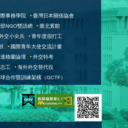
國際事務學院
臺灣日本關係協會
部NGO雙語網
臺北賓館
外交小尖兵
青年度假打工
班
國際青年大使交流計畫
凱達格蘭論壇
外交特考
交志工
海外外交替代役
球合作暨訓練架構（GCTF）