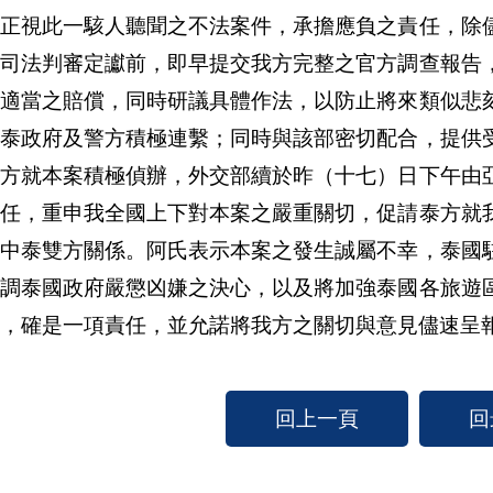
府正視此一駭人聽聞之不法案件，承擔應負之責任，除
於司法判審定讞前，即早提交我方完整之官方調查報告
屬適當之賠償，同時研議具體作法，以防止將來類似悲
與泰政府及警方積極連繫；同時與該部密切配合，提供
泰方就本案積極偵辦，外交部續於昨（十七）日下午由
主任，重申我全國上下對本案之嚴重關切，促請泰方就
響中泰雙方關係。阿氏表示本案之發生誠屬不幸，泰國
強調泰國政府嚴懲凶嫌之決心，以及將加強泰國各旅遊
，確是一項責任，並允諾將我方之關切與意見儘速呈
回上一頁
回