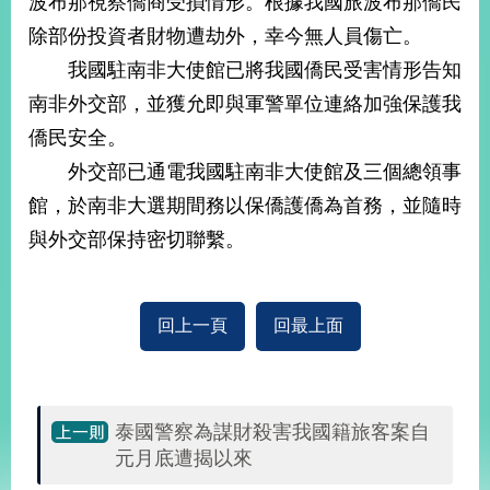
波布那視察僑商受損情形。根據我國旅波布那僑民
經
除部份投資者財物遭劫外，幸今無人員傷亡。
濟
日
我國駐南非大使館已將我國僑民受害情形告知
不
落
南非外交部，並獲允即與軍警單位連絡加強保護我
國
僑民安全。
台
外交部已通電我國駐南非大使館及三個總領事
海
和
館，於南非大選期間務以保僑護僑為首務，並隨時
平
與外交部保持密切聯繫。
護
照
回
回上一頁
回最上面
首
網
頁
站
關
泰國警察為謀財殺害我國籍旅客案自
於
導
元月底遭揭以來
本
覽