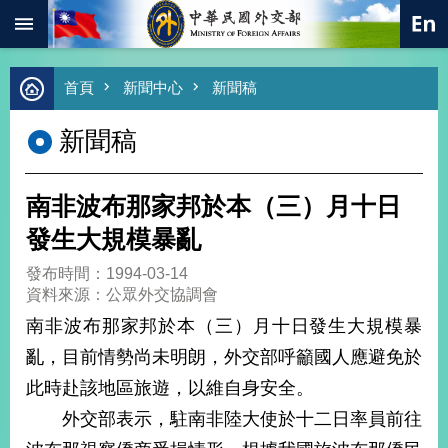
:::
跳到主要內容區塊
進
首頁
新聞中心
新聞稿
階
搜
新聞稿
尋
熱
門
南非波布那家邦於本（三）月十日
關
鍵
發生大規模暴亂
字
發布時間：1994-03-14
總
資料來源：公眾外交協調會
合
外
南非波布那家邦於本（三）月十日發生大規模暴
交
亂，目前情勢尚未明朗，外交部呼籲國人應避免於
價
此時赴該地區旅遊，以維自身安全。
值
外
外交部表示，駐南非陸大使於十二日率員前往
交