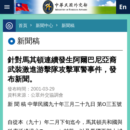
:::
跳到主要內容區塊
進
首頁
新聞中心
新聞稿
階
搜
新聞稿
尋
熱
門
針對馬其頓連續發生阿爾巴尼亞裔
關
鍵
武裝激進游擊隊攻擊軍警事件，發
字
布新聞。
總
合
發布時間：2001-03-29
外
資料來源：公眾外交協調會
交
新 聞 稿 中華民國九十年三月二十九日 第O三五號
價
值
外
自從本（九十）年二月下旬迄今，馬其頓共和國與
交