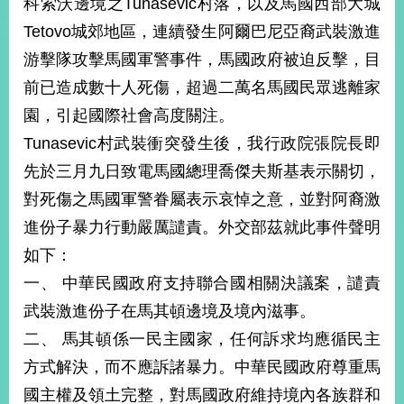
科索沃邊境之Tunasevic村落，以及馬國西部大城
經
濟
Tetovo城郊地區，連續發生阿爾巴尼亞裔武裝激進
日
游擊隊攻擊馬國軍警事件，馬國政府被迫反擊，目
不
落
前已造成數十人死傷，超過二萬名馬國民眾逃離家
國
園，引起國際社會高度關注。
台
Tunasevic村武裝衝突發生後，我行政院張院長即
海
和
先於三月九日致電馬國總理喬傑夫斯基表示關切，
平
對死傷之馬國軍警眷屬表示哀悼之意，並對阿裔激
護
照
進份子暴力行動嚴厲譴責。外交部茲就此事件聲明
如下：
回
一、 中華民國政府支持聯合國相關決議案，譴責
首
網
武裝激進份子在馬其頓邊境及境內滋事。
頁
站
二、 馬其頓係一民主國家，任何訴求均應循民主
關
方式解決，而不應訴諸暴力。中華民國政府尊重馬
於
導
本
國主權及領土完整，對馬國政府維持境內各族群和
覽