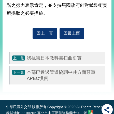
部
諧之努力表示肯定，並支持馬國政府針對武裝衝突
新
所採取之必要措施。
聞
中
心
回上一頁
回最上面
外
交
資
訊
我抗議日本教科書扭曲史實
國
本部已透過管道協調中共方面尊重
家
APEC慣例
與
地
區
:::
國
際
中華民國外交部 版權所有 Copyright © 2020 All Rights Reserved
傳
機關地址：100202 臺北市中正區凱達格蘭大道二號