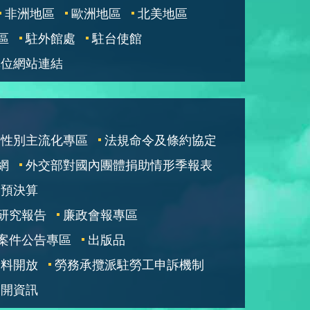
非洲地區
歐洲地區
北美地區
區
駐外館處
駐台使館
單位網站連結
性別主流化專區
法規命令及條約協定
網
外交部對國內團體捐助情形季報表
部預決算
研究報告
廉政會報專區
案件公告專區
出版品
資料開放
勞務承攬派駐勞工申訴機制
公開資訊