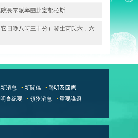
連院長奉派率團赴宏都拉斯
十它日晚八時三十分）發生芮氏六．六
最新消息
新聞稿
聲明及回應
說明會紀要
領務消息
重要議題