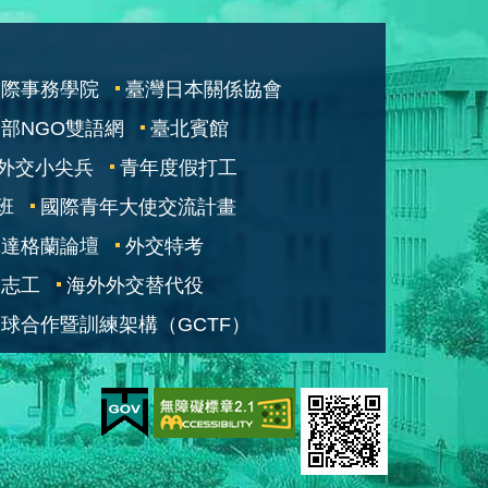
國際事務學院
臺灣日本關係協會
部NGO雙語網
臺北賓館
外交小尖兵
青年度假打工
班
國際青年大使交流計畫
凱達格蘭論壇
外交特考
交志工
海外外交替代役
球合作暨訓練架構（GCTF）