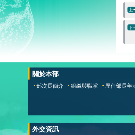
:::
關於本部
部次長簡介
組織與職掌
歷任部長年
外交資訊