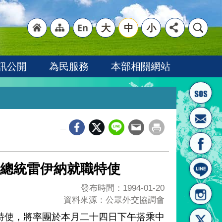
大
中
小
"回
"網
"英
訊公開
為民服務
本部相關網站
_
首頁
站導
文語
總統雷伊納就職特使
發布時間：1994-01-20
資料來源：公眾外交協調會
特使，將率團於本月二十四日下午搭乘中