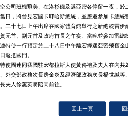
航空公司班機飛美、在洛杉磯及邁亞密各停留一夜，於
宏當日，將晉見宏國卡耶哈斯總統，並應邀參加卡總統
宴。二十七日上午出席在國家體育館舉行之新總統雷伊
賀元首、副元首及政府首長之午宴。當晚並參加雷總
特使一行預定於二十八日中午離宏經邁亞密飛舊金山
日返抵國門。
使團連同我國駐宏都拉斯大使黃傳禮及夫人在內共為
強、外交部政務次長房金炎及經濟部政務次長楊世緘等
長夫人徐蕙英將陪同前往。
回上一頁
回