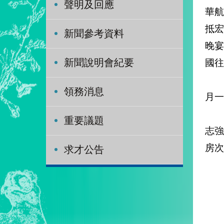
聲明及回應
華
抵
新聞參考資料
晚
國往
新聞說明會紀要
連
領務消息
月一
特
重要議題
志
房次
求才公告