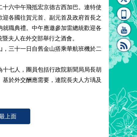
二十六中午飛抵宏京德古西加巴。連特使
[連
覽
系"
歡迎各國往賀元首、副元首及政府首長之
納就職典禮。中午應邀參加雷總統歡迎各
統暨夫人在外交部舉行之酒會。
，三十一日自舊金山搭乘華航班機於二
結]"
[連
十七人，團員包括行政院新聞局局長胡
。基於外交酬應需要，連院長夫人方瑀及
最上面
結]"