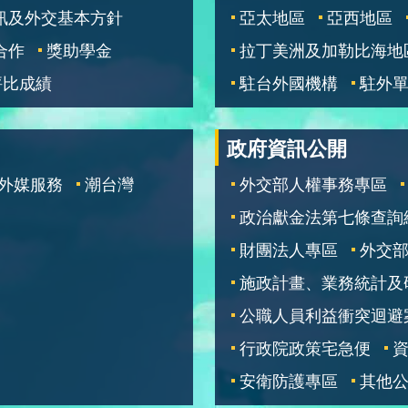
訊及外交基本方針
亞太地區
亞西地區
合作
獎助學金
拉丁美洲及加勒比海地
評比成績
駐台外國機構
駐外
政府資訊公開
外媒服務
潮台灣
外交部人權事務專區
政治獻金法第七條查詢
財團法人專區
外交
施政計畫、業務統計及
公職人員利益衝突迴避
行政院政策宅急便
安衛防護專區
其他