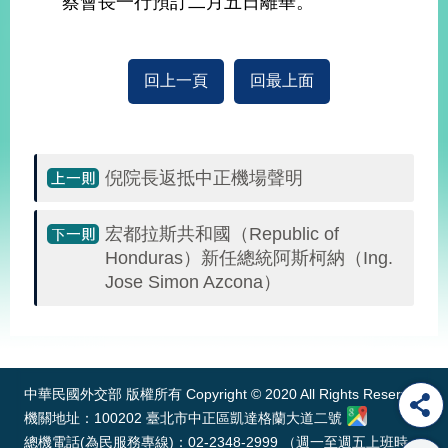
蔡會長一行預訂二月五日離華。
經
濟
日
不
回上一頁
回最上面
落
國
台
海
倪院長返抵中正機場聲明
和
平
護
宏都拉斯共和國（Republic of
照
Honduras）新任總統阿斯柯納（Ing.
Jose Simon Azcona）
回
:::
首
網
頁
站
關
中華民國外交部 版權所有 Copyright © 2020 All Rights Reserved
於
導
機關地址：100202 臺北市中正區凱達格蘭大道二號
本
總機電話(為民服務專線)：02-2348-2999 （週一至週五上班時
覽