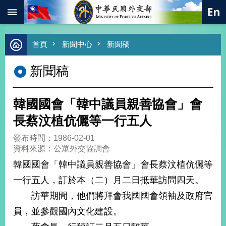
:::
跳到主要內容區塊
進
首頁
新聞中心
新聞稿
階
搜
新聞稿
尋
熱
門
韓國國會「韓中議員親善協會」會
關
鍵
長蔡汶植伉儷等一行五人
字
發布時間：1986-02-01
總
資料來源：公眾外交協調會
合
外
韓國國會「韓中議員親善協會」會長蔡汶植伉儷等
交
一行五人，訂於本（二）月二日抵華訪問四天。
價
訪華期間，他們將拜會我國國會領袖及政府官
值
外
員，並參觀國內文化建設。
交