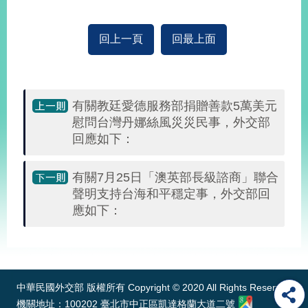
播
政
回上一頁
回最上面
府
資
訊
公
有關教廷愛德服務部捐贈善款5萬美元
開
慰問台灣丹娜絲風災災民事，外交部
回應如下：
為
民
服
有關7月25日「澳英部長級諮商」聯合
務
聲明支持台海和平穩定事，外交部回
應如下：
本
部
:::
相
關
網
中華民國外交部 版權所有 Copyright © 2020 All Rights Reserved
站
機關地址：100202 臺北市中正區凱達格蘭大道二號