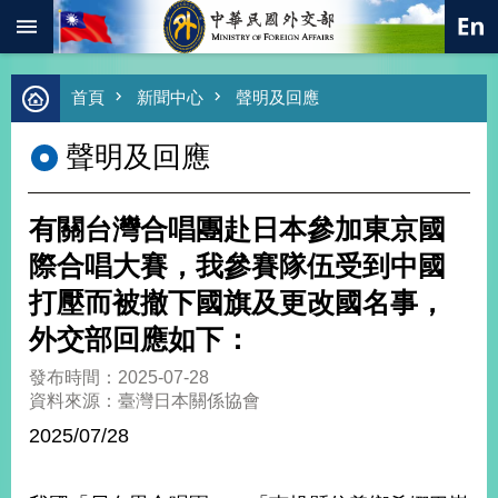
:::
跳到主要內容區塊
進
首頁
新聞中心
聲明及回應
階
搜
聲明及回應
尋
熱
門
有關台灣合唱團赴日本參加東京國
關
鍵
際合唱大賽，我參賽隊伍受到中國
字
打壓而被撤下國旗及更改國名事，
總
合
外交部回應如下：
外
交
發布時間：2025-07-28
資料來源：臺灣日本關係協會
價
值
2025/07/28
外
交