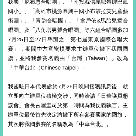
我國「尼布恩合唱團」、「南投縣信義鄉希娜巴嵐
經
濟
國小」、「高雄市桃源區興中國小布鼓拉芙兒童藝
日
術團」、「青韵合唱團」、「拿戶依&馬胎兒童合
不
落
唱團」及「八角塔男聲合唱團」等六組合唱團參加
國
7月25日至27日舉辦之「第七屆東京國際合唱大
台
賽」，期間中方竟蠻橫要求主辦單位撤下我國國
海
和
旗，並將我參賽名義由「台灣（Taiwan）」改為
平
「中華台北（Chinese Taipei）」。
護
照
我國駐日本代表處於7月26日晚間接獲訊息後，就
回
立即向主辦單位積極交涉，同時洽請「日華議員懇
首
網
談會」會長古屋圭司於第一時間為我仗義執言。主
頁
站
辦單位最後首先決定將撤下所有參賽國家的國旗，
關
於
其次將我國參賽的名稱改為「中華台北」。
導
本
覽