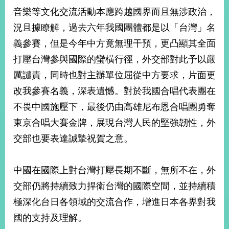
部
音樂等文化交流活動本應跨越國界而且無涉政治，
新
況且據瞭解，過去六年我國團體都是以「台灣」名
聞
義參賽，但是今年中方竟無理干預，更凸顯其全面
中
心
打壓台灣參與國際的蠻橫行徑，外交部對此予以嚴
厲譴責，同時也對主辦單位屈從中方要求，片面更
外
改我參賽名義，深表遺憾。對於我國合唱代表團在
交
資
不畏中國施壓下，最後仍由高雄尼布恩合唱團勇奪
訊
東京合唱大賽金牌，展現台灣人民的堅強韌性，外
國
交部也要表達誠摯祝賀之意。
家
與
地
中國在國際上對台灣打壓長期不斷，無所不在，外
區
交部仍將持續致力捍衛台灣的國際空間，並持續積
極深化台日各領域的交流合作，增進日本各界對我
國
際
國的支持及理解。
傳