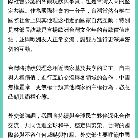
際社會公認的客觀現狀與事實，也是台灣人民的堅
經
濟
定共識。作為國際社會的一分子，台灣當然有權在
日
國際社會上與其他理念相近的國家自然互動；特別
不
落
是林部長訪歐是宣揚歐洲台灣文化年的台歐價值連
國
結，並與歐洲友人正常交流，讓雙方進行更深厚密
台
切的互動。
海
和
平
台灣將持續與理念相近國家基於共享的民主、自由
護
照
與人權價值，進行互訪交流與各領域的合作，中國
無權置喙，更無權干預其他國家的主權行為，恣意
回
凸顯其霸權心態。
首
網
頁
站
外交部強調，我國將持續與全球民主夥伴深化合作
關
交流，共同促進全球和平、穩定與繁榮。台灣的國
於
導
本
際參與不容任何威嚇與打壓。外交部也要呼籲中國
覽