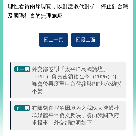
部
理性看待兩岸現實，以對話取代對抗，停止對台灣
新
及國際社會的無理施壓。
聞
中
心
回上一頁
回最上面
外
交
資
訊
外交部感謝「太平洋島國論壇」
（PIF）會員國領䄂在今（2025）年
國
峰會後再度重申台灣參與PIF地位維持
家
不變
與
地
區
有關刻在尼泊爾境內之我國人透過社
群媒體平台發文反映，盼向我國政府
國
求援事，外交部說明如下：
際
傳