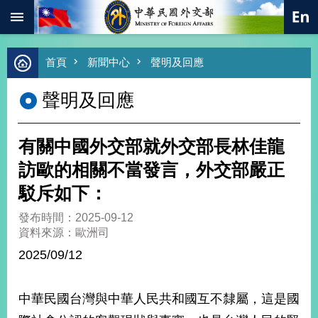
:::
跳到主要內容區塊
進
首頁
新聞中心
聲明及回應
階
搜
聲明及回應
尋
熱
門
有關中國外交部就外交部長林佳龍
關
鍵
訪歐的相關不當發言，外交部嚴正
字
駁斥如下：
總
合
發布時間：2025-09-12
外
資料來源：歐洲司
交
2025/09/12
價
值
外
中華民國台灣與中華人民共和國互不隸屬，這是國
交