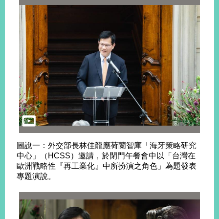
播
政
府
資
訊
公
開
為
民
服
務
圖說一：外交部長林佳龍應荷蘭智庫「海牙策略研究
本
中心」（HCSS）邀請，於閉門午餐會中以「台灣在
部
歐洲戰略性『再工業化』中所扮演之角色」為題發表
相
專題演說。
關
網
站