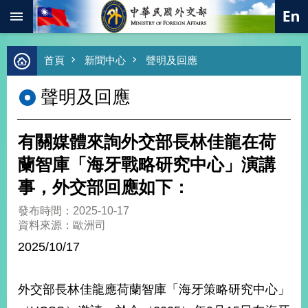
:::
跳到主要內容區塊
進
首頁
新聞中心
聲明及回應
階
搜
聲明及回應
尋
熱
門
有關媒體來詢外交部長林佳龍在荷
關
鍵
蘭智庫「海牙戰略研究中心」演講
字
事，外交部回應如下：
總
合
發布時間：2025-10-17
外
資料來源：歐洲司
交
2025/10/17
價
值
外
外交部長林佳龍應荷蘭智庫「海牙策略研究中心」
交