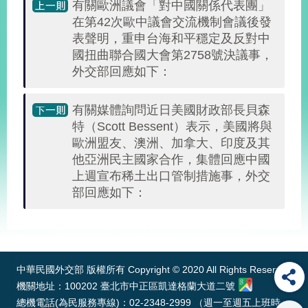
有關歐洲議會「對中國關係代表團」
告
在第42次歐中議會交流機制會議後發
表聲明，重申台海和平穩定及反對中
隱
國扭曲聯合國大會第2758號決議事，
私
外交部回應如下：
權
保
護
有關媒體詢問近日美國財政部長貝森
及
特（Scott Bessent）表示，美國將與
資
歐洲盟友、澳洲、加拿大、印度及其
訊
他亞洲民主國家合作，集體回應中國
安
全
上週宣布稀土出口管制措施事，外交
政
部回應如下：
策
:::
無
障
礙
中華民國外交部 版權所有 Copyright © 2020 All Rights Reserved
網
機關地址：100202 臺北市中正區凱達格蘭大道二號
站
總機電話(為民服務專線)：02-2348-2999 （週一至週五上班時
說