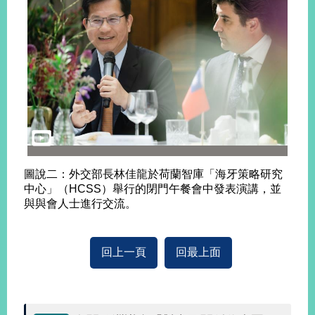
旅
部
粉
外
長
絲
國
信
專
人
箱
頁
急
難
救
LINE
助
Instagram
X平台
服
(原推特)
務
專
線
APP
YouTube
RSS
圖說二：外交部長林佳龍於荷蘭智庫「海牙策略研究
中心」（HCSS）舉行的閉門午餐會中發表演講，並
政
與與會人士進行交流。
府
網
站
回上一頁
回最上面
資
料
開
放
宣