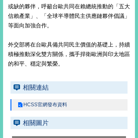
部
或缺的夥伴，呼籲台歐共同在賴總統推動的「五大
新
信賴產業」、「全球半導體民主供應鏈夥伴倡議」
聞
等面向加強合作。
中
心
外交部將在台歐具備共同民主價值的基礎上，持續
外
積極推動深化雙方關係，攜手捍衛歐洲與印太地區
交
資
的和平、穩定與繁榮。
訊
國
相關連結
家
與
地
HCSS官網發布資料
區
國
相關圖片
際
傳