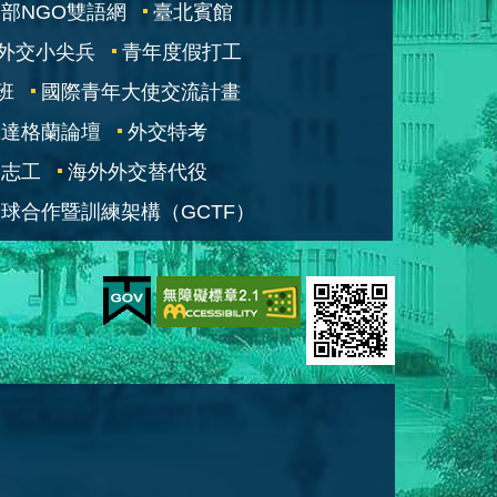
部NGO雙語網
臺北賓館
外交小尖兵
青年度假打工
班
國際青年大使交流計畫
凱達格蘭論壇
外交特考
交志工
海外外交替代役
球合作暨訓練架構（GCTF）