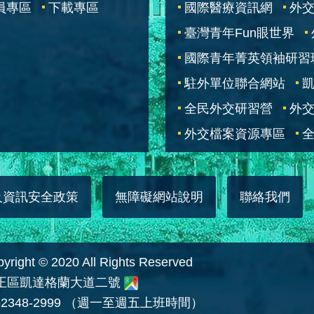
員專區
下載專區
國際醫療資訊網
外交
臺灣青年Fun眼世界
國際青年菁英領袖研習
駐外單位聯合網站
全民外交研習營
外
外交檔案資源專區
全
及資訊安全政策
無障礙網站說明
聯絡我們
 © 2020 All Rights Reserved
中正區凱達格蘭大道二號
2348-2999 （週一至週五上班時間）