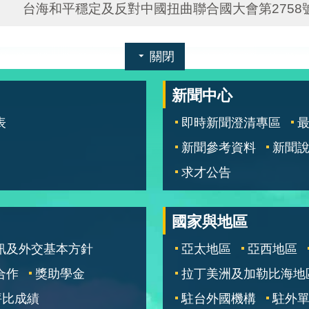
台海和平穩定及反對中國扭曲聯合國大會第275
關閉
新聞中心
表
即時新聞澄清專區
新聞參考資料
新聞
求才公告
國家與地區
訊及外交基本方針
亞太地區
亞西地區
合作
獎助學金
拉丁美洲及加勒比海地
評比成績
駐台外國機構
駐外