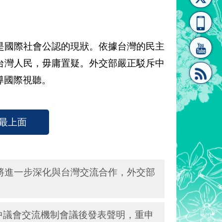
[連
覽
系"
是國際社會公認的現狀。依據台灣的民主
台灣人民，毋庸置疑。外交部嚴正駁斥中
導國際視聽。
結]"
[連
最上面
本將進一步深化與台灣交流合作，外交部
結]"
中議會交流機制會議後發表聲明，重申