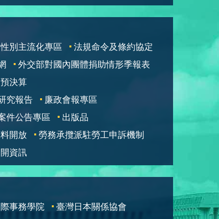
性別主流化專區
法規命令及條約協定
網
外交部對國內團體捐助情形季報表
部預決算
研究報告
廉政會報專區
案件公告專區
出版品
資料開放
勞務承攬派駐勞工申訴機制
公開資訊
國際事務學院
臺灣日本關係協會