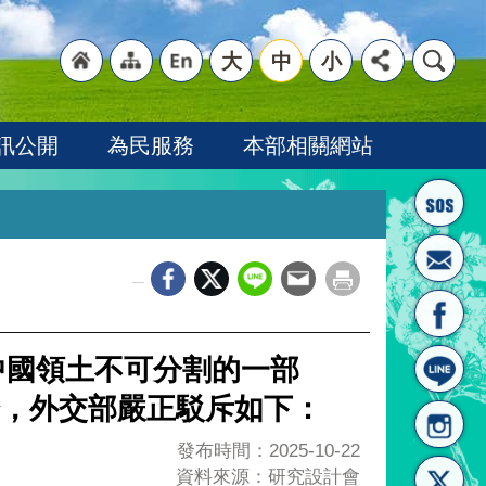
大
中
小
"回
"網
"英
訊公開
為民服務
本部相關網站
_
首頁
站導
文語
中國領土不可分割的一部
，外交部嚴正駁斥如下：
發布時間：2025-10-22
資料來源：研究設計會