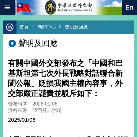
:::
跳到主要內容區塊
進
首頁
新聞中心
聲明及回應
階
搜
聲明及回應
尋
熱
門
有關中國外交部發布之「中國和巴
關
鍵
基斯坦第七次外長戰略對話聯合新
字
聞公報」貶損我國主權內容事，外
總
合
交部嚴正譴責並駁斥如下：
外
交
發布時間：2026-01-06
資料來源：亞西及非洲司
價
值
2025/01/06
外
交