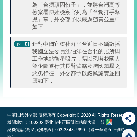
播
為「台獨頑固份子」，並將台灣高等
檢察署陳姓檢察官列為「台獨打手幫
政
兇」事，外交部予以嚴厲譴責並重申
府
如下：
資
訊
公
針對中國官媒社群平台近日不斷散播
開
我國立法委員沈伯洋在台北的居所與
工作地點衛星照片，藉以恐嚇我國人
為
並企圖遂行其長臂管轄及跨國鎮壓之
民
惡劣行徑，外交部予以嚴厲譴責並回
服
應如下：
務
:::
本
部
相
中華民國外交部 版權所有 Copyright © 2020 All Rights Reserved
關
網
機關地址：100202 臺北市中正區凱達格蘭大道二號
站
總機電話(為民服務專線)：02-2348-2999 （週一至週五上班時