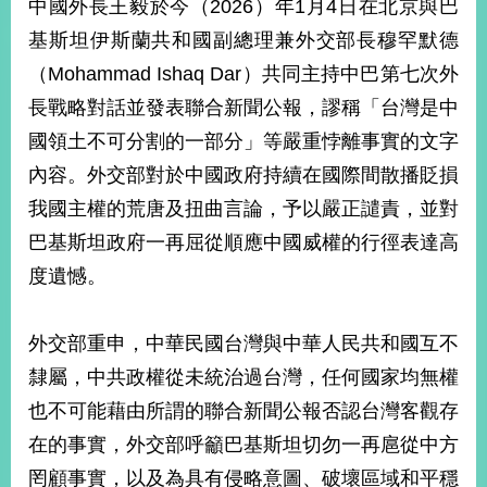
中國外長王毅於今（2026）年1月4日在北京與巴
經
濟
基斯坦伊斯蘭共和國副總理兼外交部長穆罕默德
日
（Mohammad Ishaq Dar）共同主持中巴第七次外
不
落
長戰略對話並發表聯合新聞公報，謬稱「台灣是中
國
國領土不可分割的一部分」等嚴重悖離事實的文字
台
內容。外交部對於中國政府持續在國際間散播貶損
海
和
我國主權的荒唐及扭曲言論，予以嚴正譴責，並對
平
巴基斯坦政府一再屈從順應中國威權的行徑表達高
護
照
度遺憾。
回
外交部重申，中華民國台灣與中華人民共和國互不
首
網
隸屬，中共政權從未統治過台灣，任何國家均無權
頁
站
也不可能藉由所謂的聯合新聞公報否認台灣客觀存
關
於
在的事實，外交部呼籲巴基斯坦切勿一再扈從中方
導
本
罔顧事實，以及為具有侵略意圖、破壞區域和平穩
覽