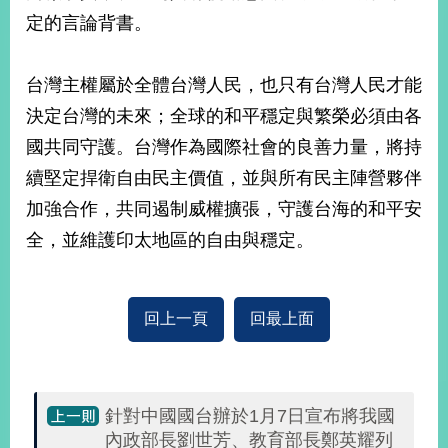
部
定的言論背書。
新
聞
台灣主權屬於全體台灣人民，也只有台灣人民才能
中
心
決定台灣的未來；全球的和平穩定與繁榮必須由各
國共同守護。台灣作為國際社會的良善力量，將持
外
續堅定捍衛自由民主價值，並與所有民主陣營夥伴
交
資
加強合作，共同遏制威權擴張，守護台海的和平安
訊
全，並維護印太地區的自由與穩定。
國
家
與
回上一頁
回最上面
地
區
國
針對中國國台辦於1月7日宣布將我國
際
傳
內政部長劉世芳、教育部長鄭英耀列