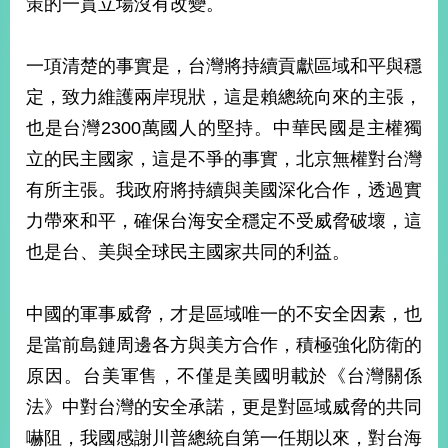
策的一貫立場沒有改變。
經
濟
日
一項清楚的事實是，台灣將持續貢獻區域和平與穩
不
落
定，致力維護兩岸現狀，這是賴總統向來的主張，
國
也是台灣2300萬國人的堅持。中華民國是主權獨
台
立的民主國家，這是不爭的事實，北京無權對台灣
海
和
有所主張。我政府將持續與美國深化合作，透過實
平
力帶來和平，確保台海安全穩定不受威脅破壞，這
護
照
也是台、美與全球民主國家共同的利益。
回
中國的軍事威脅，才是區域唯一的不安全因素，也
首
網
是當前島鏈周邊各方與美方合作，積極強化防衛的
頁
站
原因。台美軍售，不僅是美國明載於《台灣關係
關
法》中對台灣的安全承諾，更是對區域威脅的共同
於
導
本
嚇阻，我國感謝川普總統自第一任期以來，對台海
覽