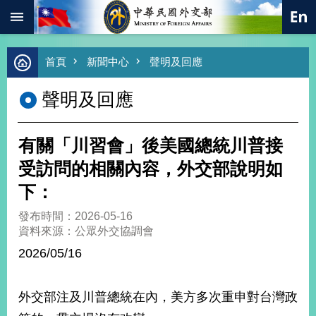
:::
跳到主要內容區塊
進
首頁
新聞中心
聲明及回應
階
搜
聲明及回應
尋
熱
門
有關「川習會」後美國總統川普接
關
鍵
受訪問的相關內容，外交部說明如
字
下：
總
合
發布時間：2026-05-16
外
資料來源：公眾外交協調會
交
2026/05/16
價
值
外
外交部注及川普總統在內，美方多次重申對台灣政
交