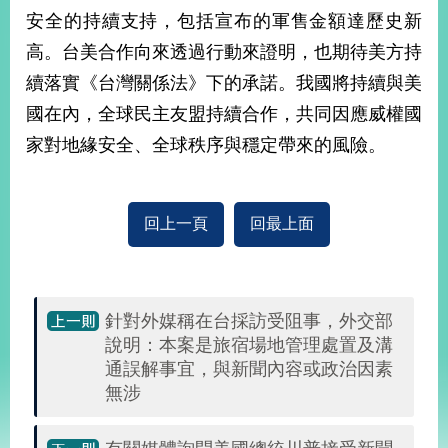
部
安全的持續支持，包括宣布的軍售金額達歷史新
新
高。台美合作向來透過行動來證明，也期待美方持
聞
續落實《台灣關係法》下的承諾。我國將持續與美
中
心
國在內，全球民主友盟持續合作，共同因應威權國
家對地緣安全、全球秩序與穩定帶來的風險。
外
交
資
訊
回上一頁
回最上面
國
家
與
針對外媒稱在台採訪受阻事，外交部
地
說明：本案是旅宿場地管理處置及溝
區
通誤解事宜，與新聞內容或政治因素
無涉
國
際
傳