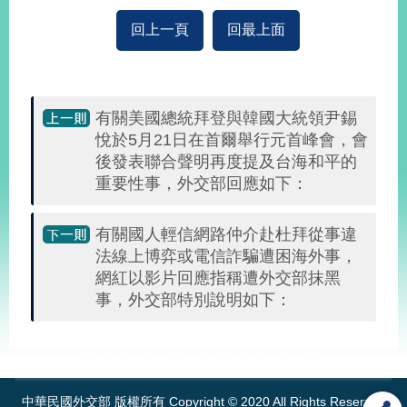
回上一頁
回最上面
旅
部
粉
外
長
絲
國
信
專
人
箱
頁
急
難
有關美國總統拜登與韓國大統領尹錫
救
LINE
助
Instagram
X平台
悅於5月21日在首爾舉行元首峰會，會
服
(原推特)
務
後發表聯合聲明再度提及台海和平的
專
線
重要性事，外交部回應如下：
APP
YouTube
RSS
有關國人輕信網路仲介赴杜拜從事違
政
法線上博弈或電信詐騙遭困海外事，
府
網紅以影片回應指稱遭外交部抹黑
網
事，外交部特別說明如下：
站
資
:::
料
開
放
中華民國外交部 版權所有 Copyright © 2020 All Rights Reserved
宣