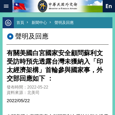
:::
跳到主要內容區塊
進
首頁
新聞中心
聲明及回應
階
搜
聲明及回應
尋
熱
門
有關美國白宮國家安全顧問蘇利文
關
鍵
受訪時預先透露台灣未獲納入「印
字
太經濟架構」首輪參與國家事，外
總
合
交部回應如下 ：
外
交
發布時間：2022-05-22
資料來源：北美司
價
值
2022/05/22
外
交