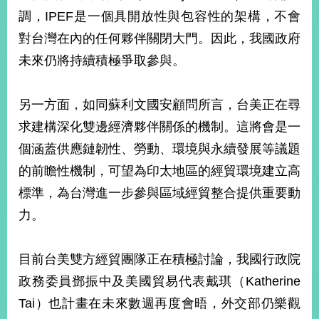
部
調，IPEF是一個具開放性與包容性的架構，不會
新
對台灣在內的任何夥伴關閉大門。因此，我國政府
聞
未來仍將持續積極爭取參與。
中
心
另一方面，如同蘇利文國安顧問所言，台美正在尋
外
求建構深化雙邊經濟夥伴關係的機制。這將會是一
交
資
個涵蓋供應鏈韌性、勞動、環境與永續發展等議題
訊
的前瞻性機制，可望為印太地區的經貿環境建立高
國
標準，為台灣進一步參與區域經貿整合提供重要動
家
力。
與
地
區
目前台美雙方經貿團隊正在積極討論，我國行政院
政務委員鄧振中及美國貿易代表戴琪（Katherine
國
際
Tai）也計畫在未來數週再度會晤，外交部仍樂觀
傳