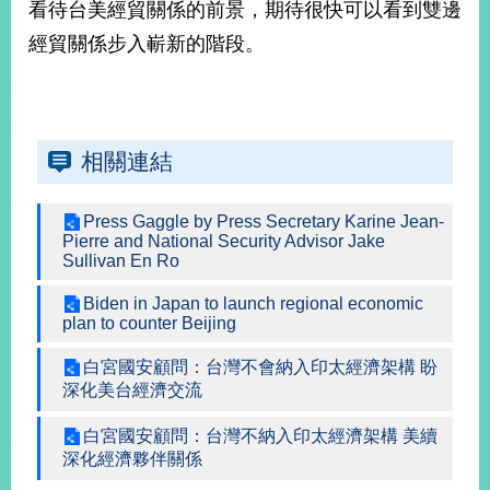
看待台美經貿關係的前景，期待很快可以看到雙邊
播
經貿關係步入嶄新的階段。
政
府
資
訊
公
相關連結
開
Press Gaggle by Press Secretary Karine Jean-
為
Pierre and National Security Advisor Jake
民
Sullivan En Ro
服
務
Biden in Japan to launch regional economic
plan to counter Beijing
本
白宮國安顧問：台灣不會納入印太經濟架構 盼
部
深化美台經濟交流
相
關
白宮國安顧問：台灣不納入印太經濟架構 美續
網
深化經濟夥伴關係
站