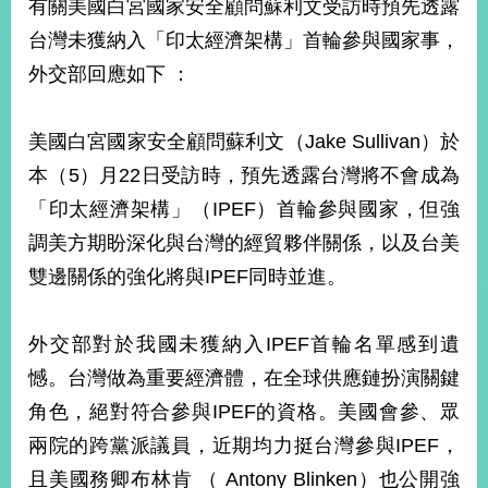
有關美國白宮國家安全顧問蘇利文受訪時預先透露
經
濟
台灣未獲納入「印太經濟架構」首輪參與國家事，
日
外交部回應如下 ：
不
落
國
美國白宮國家安全顧問蘇利文（Jake Sullivan）於
台
本（5）月22日受訪時，預先透露台灣將不會成為
海
和
「印太經濟架構」（IPEF）首輪參與國家，但強
平
調美方期盼深化與台灣的經貿夥伴關係，以及台美
護
照
雙邊關係的強化將與IPEF同時並進。
回
外交部對於我國未獲納入IPEF首輪名單感到遺
首
網
憾。台灣做為重要經濟體，在全球供應鏈扮演關鍵
頁
站
角色，絕對符合參與IPEF的資格。美國會參、眾
關
於
兩院的跨黨派議員，近期均力挺台灣參與IPEF，
導
本
且美國務卿布林肯 （ Antony Blinken）也公開強
覽