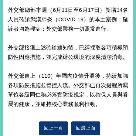
經
外交部總部本週（6月11日至6月17日）新增14名
濟
日
人員確診武漢肺炎（COVID-19）的本土案例；確
不
落
診者均為輕症；外交部業務一切照常進行。
國
台
外交部接獲上述確診通知後，已經採取各項積極預
海
和
防性因應措施，並完成辦公環境的深度清潔消毒。
平
護
外交部自上（110）年國內疫情升溫後，持續加強
照
各項防疫措施並管控人流。外交部已再次提醒所屬
回
單位各級同仁務必落實防疫規定，以確保人員與眷
首
網
屬的健康，並維持核心業務順利推動。
頁
站
關
於
導
回上一頁
回最上面
本
覽