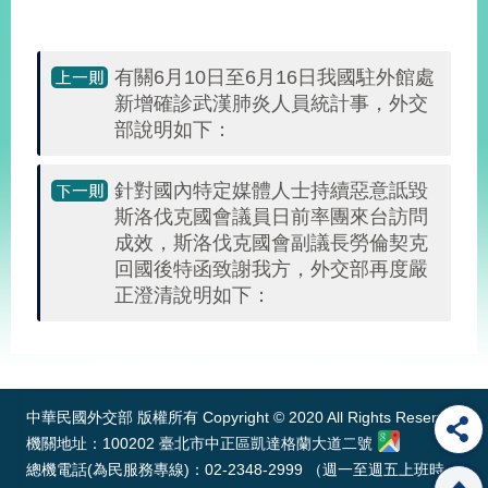
部
新
聞
有關6月10日至6月16日我國駐外館處
中
新增確診武漢肺炎人員統計事，外交
心
部說明如下：
外
針對國內特定媒體人士持續惡意詆毀
交
斯洛伐克國會議員日前率團來台訪問
資
訊
成效，斯洛伐克國會副議長勞倫契克
回國後特函致謝我方，外交部再度嚴
國
正澄清說明如下：
家
與
:::
地
區
中華民國外交部 版權所有 Copyright © 2020 All Rights Reserved
國
機關地址：100202 臺北市中正區凱達格蘭大道二號
際
總機電話(為民服務專線)：02-2348-2999 （週一至週五上班時
傳