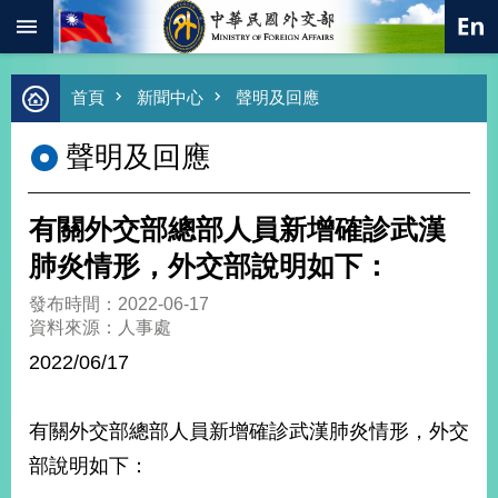
:::
跳到主要內容區塊
進
首頁
新聞中心
聲明及回應
階
搜
聲明及回應
尋
熱
門
有關外交部總部人員新增確診武漢
關
鍵
肺炎情形，外交部說明如下：
字
發布時間：2022-06-17
總
資料來源：人事處
合
外
2022/06/17
交
價
有關外交部總部人員新增確診武漢肺炎情形，外交
值
外
部說明如下：
交