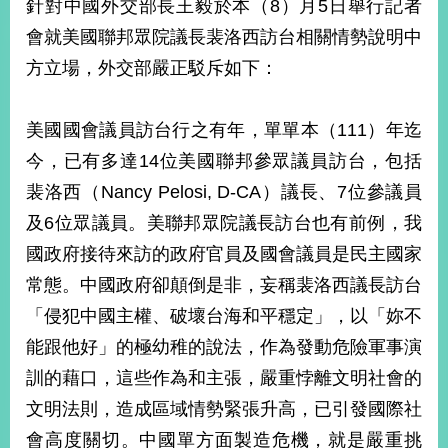
針對中國外交部長王毅於本（8）月5日舉行記者
經
濟
會就美國聯邦眾院議長裴洛西訪台相關情勢說明中
日
方立場，外交部嚴正駁斥如下：
不
落
國
美國國會議員訪台行之有年，單單本（111）年迄
台
今，已有多達14位美國聯邦參眾議員訪台，包括
海
和
裴洛西（Nancy Pelosi, D-CA）議長、7位參議員
平
及6位眾議員。美聯邦眾院議長訪台也有前例，我
護
照
國政府接待來訪的政府官員及國會議員是民主國家
常態。中國政府卻顛倒是非，妄稱裴洛西議長訪台
回
「侵犯中國主權、破壞台海和平穩定」，以「妳不
首
網
能跟他好」的極幼稚的說法，作為發動危險軍事演
頁
站
訓的藉口，這些作為和主張，嚴重悖離文明社會的
關
於
文明法則，造成區域情勢緊張升高，已引發國際社
導
本
會高度關切。中國單方面製造危機，就是嚴重挑
覽