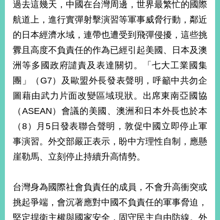
過去這幾天，中國在台灣周邊，世界最繁忙的國際
播
航道上，進行實彈射擊演習等軍事威脅行動，鄰近
政
的日本經濟水域，連帶也遭受到飛彈侵擾，這些挑
府
資
釁且高度不負責任的作為已經引起美國、日本及澳
訊
洲等多國政府譴責及表達關切。「七大工業國集
公
開
團」（G7）及歐盟外長發表聲明，呼籲中共勿企
圖藉由武力片面改變區域現狀。出席東南亞國協
為
（ASEAN）會議的美國、澳洲和日本外長也於本
民
服
（8）月5日發表聯合聲明，敦促中國立即停止軍
務
事演習。外交部嚴正表示，盼中方理性自制，應懸
本
崖勒馬、立刻停止持續升高情勢。
部
相
關
台灣身為國際社會負責任的成員，不會升高衝突或
網
挑起爭端，會沉著應對中國不負責任的軍事脅迫，
站
堅定捍衛主權與國家安全，固守民主自由防線。外