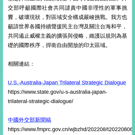
交部呼籲國際社會共同譴責中國非理性的軍事挑
釁，破壞現狀，對區域安全構成嚴峻挑戰。我方也
旅
部
粉
外
長
絲
國
信
專
籲請世界各國持續聲援民主台灣及關注台海和平，
人
箱
頁
急
共同遏止威權主義的擴張與侵略，維護以規則為基
難
救
LINE
助
Instagram
X平台
礎的國際秩序，捍衛自由開放的印太區域。
服
(原推特)
務
專
線
相關連結：
APP
YouTube
RSS
U.S.-Australia-Japan Trilateral Strategic Dialogue
政
府
https://www.state.gov/u-s-australia-japan-
網
trilateral-strategic-dialogue/
站
資
料
中國外交部新聞稿
開
放
https://www.fmprc.gov.cn/wjbzhd/202208/t20220806
宣