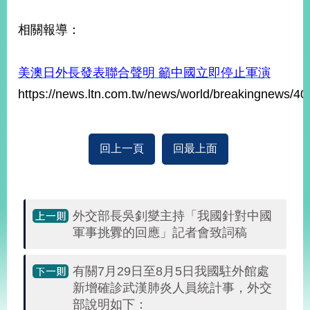
告
相關報導：
隱
私
美澳日外長發表聯合聲明 籲中國立即停止軍演
權
保
https://news.ltn.com.tw/news/world/breakingnews/4
護
及
資
訊
回上一頁
回最上面
安
全
政
策
外交部長吳釗燮主持「我國針對中國
軍事挑釁的回應」記者會致詞稿
無
障
礙
有關7月29日至8月5日我國駐外館處
網
新增確診武漢肺炎人員統計事，外交
站
部說明如下：
說