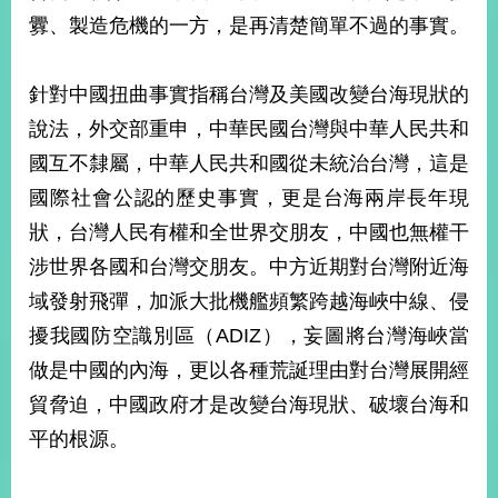
部
釁、製造危機的一方，是再清楚簡單不過的事實。
新
聞
針對中國扭曲事實指稱台灣及美國改變台海現狀的
中
心
說法，外交部重申，中華民國台灣與中華人民共和
國互不隸屬，中華人民共和國從未統治台灣，這是
外
國際社會公認的歷史事實，更是台海兩岸長年現
交
資
狀，台灣人民有權和全世界交朋友，中國也無權干
訊
涉世界各國和台灣交朋友。中方近期對台灣附近海
國
域發射飛彈，加派大批機艦頻繁跨越海峽中線、侵
家
擾我國防空識別區（ADIZ），妄圖將台灣海峽當
與
地
做是中國的內海，更以各種荒誕理由對台灣展開經
區
貿脅迫，中國政府才是改變台海現狀、破壞台海和
平的根源。
國
際
傳