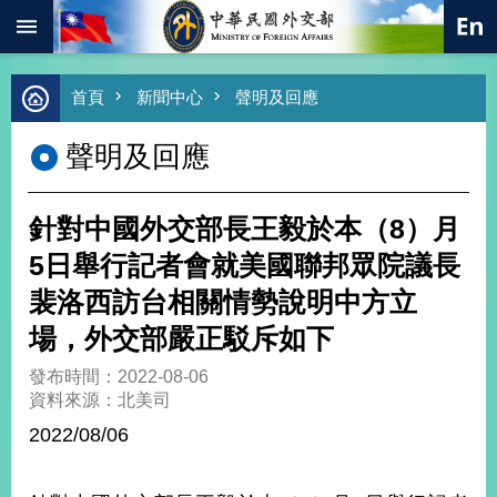
:::
跳到主要內容區塊
進
首頁
新聞中心
聲明及回應
階
搜
聲明及回應
尋
熱
門
針對中國外交部長王毅於本（8）月
關
鍵
5日舉行記者會就美國聯邦眾院議長
字
裴洛西訪台相關情勢說明中方立
總
合
場，外交部嚴正駁斥如下
外
交
發布時間：2022-08-06
資料來源：北美司
價
值
2022/08/06
外
交