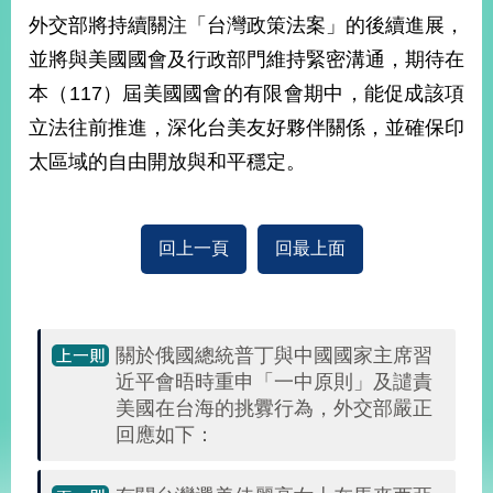
部
外交部將持續關注「台灣政策法案」的後續進展，
新
並將與美國國會及行政部門維持緊密溝通，期待在
聞
本（117）屆美國國會的有限會期中，能促成該項
中
心
立法往前推進，深化台美友好夥伴關係，並確保印
太區域的自由開放與和平穩定。
外
交
資
訊
回上一頁
回最上面
國
家
與
關於俄國總統普丁與中國國家主席習
地
近平會晤時重申「一中原則」及譴責
區
美國在台海的挑釁行為，外交部嚴正
回應如下：
國
際
傳