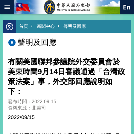
:::
跳到主要內容區塊
進
首頁
新聞中心
聲明及回應
階
搜
聲明及回應
尋
熱
門
有關美國聯邦參議院外交委員會於
關
鍵
美東時間9月14日審議通過「台灣政
字
策法案」事，外交部回應說明如
總
合
下：
外
交
發布時間：2022-09-15
資料來源：北美司
價
值
2022/09/15
外
交