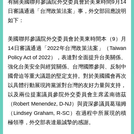
有關美國聯邦參議院外交委員會於美東時間9月14
經
濟
日審議通過「台灣政策法案」事，外交部回應說明
日
如下：
不
落
國
美國聯邦參議院外交委員會於美東時間本（9）月
台
14日審議通過「2022年台灣政策法案」（Taiwan
海
和
Policy Act of 2022），表達對全面提升台美關係、
平
強化台美安全與經貿關係、台灣國際參與、反制中
護
照
國脅迫等重大議題的堅定支持。對於美國國會再次
以具體行動展現跨黨派對台灣的友好力量與支持，
回
以及兩位提案議員參院外交委員會主席孟南德茲
首
網
（Robert Menendez, D-NJ）與資深參議員葛瑞姆
頁
站
（Lindsey Graham, R-SC）在過程中所展現的積
關
於
極領導，外交部表達最誠摯的感謝。
導
本
覽