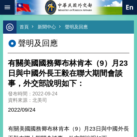
:::
跳到主要內容區塊
進
首頁
新聞中心
聲明及回應
階
搜
聲明及回應
尋
熱
門
有關美國國務卿布林肯本（9）月23
關
鍵
日與中國外長王毅在聯大期間會談
字
事，外交部說明如下：
總
合
發布時間：2022-09-24
外
資料來源：北美司
交
2022/09/24
價
值
外
有關美國國務卿布林肯本（9）月23日與中國外長
交