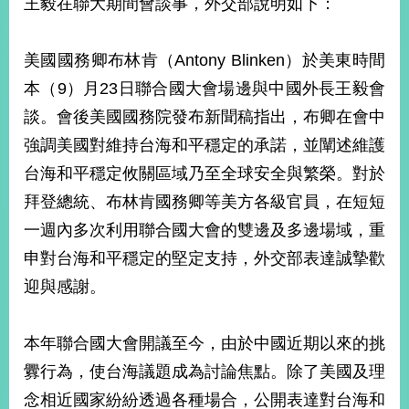
王毅在聯大期間會談事，外交部說明如下：
經
濟
日
美國國務卿布林肯（Antony Blinken）於美東時間
不
落
本（9）月23日聯合國大會場邊與中國外長王毅會
國
談。會後美國國務院發布新聞稿指出，布卿在會中
台
強調美國對維持台海和平穩定的承諾，並闡述維護
海
和
台海和平穩定攸關區域乃至全球安全與繁榮。對於
平
拜登總統、布林肯國務卿等美方各級官員，在短短
護
照
一週內多次利用聯合國大會的雙邊及多邊場域，重
申對台海和平穩定的堅定支持，外交部表達誠摯歡
回
迎與感謝。
首
網
頁
站
本年聯合國大會開議至今，由於中國近期以來的挑
關
釁行為，使台海議題成為討論焦點。除了美國及理
於
導
本
念相近國家紛紛透過各種場合，公開表達對台海和
覽