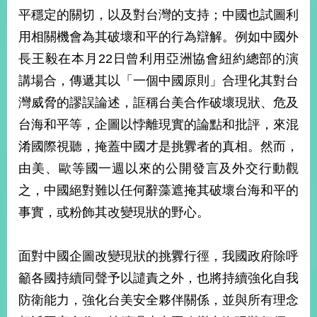
部
平穩定的關切，以及對台灣的支持；中國也試圖利
新
用相關機會為其破壞和平的行為辯解。例如中國外
聞
長王毅在本月22日曾利用亞洲協會紐約總部的演
中
心
講場合，傳遞其以「一個中國原則」合理化其對台
灣威脅的謬誤論述，誆稱台美合作破壞現狀、危及
外
台海和平等，企圖以悖離現實的論點和批評，來混
交
資
淆國際視聽，掩蓋中國才是挑釁者的真相。然而，
訊
由美、歐等國一週以來的公開發言及外交行動觀
國
之，中國絕對難以任何辭藻遮掩其破壞台海和平的
家
事實，或粉飾其改變現狀的野心。
與
地
區
面對中國企圖改變現狀的挑釁行徑，我國政府除呼
籲各國持續同聲予以譴責之外，也將持續強化自我
國
際
防衛能力，強化台美安全夥伴關係，並與所有理念
傳