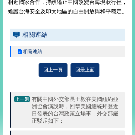
相近國家合作，持續遏止中國改變台海現狀行徑，
播
維護台海安全及印太地區的自由開放與和平穩定。
政
府
資
相關連結
訊
公
開
相關連結
為
民
回上一頁
回最上面
服
務
本
有關中國外交部長王毅在美國紐約亞
部
洲協會演說時，回擊美國總統拜登近
相
日發表的台灣政策立場事，外交部嚴
關
正駁斥如下：
網
站