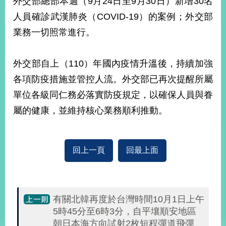
外交部總部本週（9月24日至9月30日）新增30名
經
人員確診武漢肺炎（COVID-19）的案例；外交部
濟
日
業務一切照常進行。
不
落
國
外交部自上（110）年國內疫情升溫後，持續加強
台
各項防疫措施並管控人流。外交部已再次提醒所屬
海
和
單位各級同仁務必落實防疫規定，以確保人員與眷
平
屬的健康，並維持核心業務順利推動。
護
照
回
回上一頁
回最上面
首
網
頁
站
關
有關北韓再度於台灣時間10月1日上午
於
導
5時45分至6時3分，自平壤順安地區
本
朝日本海方向試射2枚短程彈道飛彈
覽