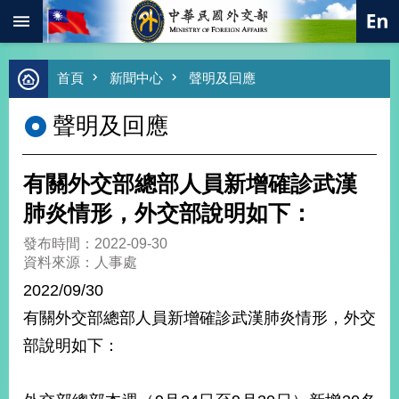
:::
跳到主要內容區塊
進
首頁
新聞中心
聲明及回應
階
搜
聲明及回應
尋
熱
門
有關外交部總部人員新增確診武漢
關
鍵
肺炎情形，外交部說明如下：
字
發布時間：2022-09-30
總
資料來源：人事處
合
外
2022/09/30
交
有關外交部總部人員新增確診武漢肺炎情形，外交
價
部說明如下：
值
外
交