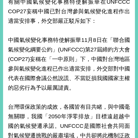
有關中國氣候變化事務特使解振華在UNFCCC
經
濟
COP27妄稱中國已對台灣參與氣候變化進程作出
日
適當安排事，外交部嚴正駁斥如下：
不
落
國
中國氣候變化事務特使解振華11月8日在「聯合國
台
氣候變化綱要公約」(UNFCCC)第27屆締約方大會
海
和
(COP27)妄稱在「一中原則」下，中國對台灣地區
平
參與氣候變化進程已作出適當安排，外交部對中國
護
照
代表在國際會議公然說謊、不當貶損我國國家主權
的惡劣行為予以嚴厲譴責。
回
首
網
台灣環保政策的成效，各國皆有目共睹，與中國毫
頁
站
無關聯，我國「2050年淨零排放」目標遠超越中
關
於
國的氣候變遷承諾。UNFCCC是國際社會共同面
導
本
對氣候變遷挑戰的嚴肅場域，中共卻將此機制泛政
覽