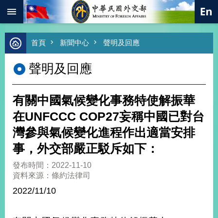
:::
跳到主要內容區塊
進
首頁
新聞中心
聲明及回應
階
搜
聲明及回應
尋
熱
門
有關中國氣候變化事務特使解振華
關
鍵
在UNFCCC COP27妄稱中國已對台
字
灣參與氣候變化進程作出適當安排
總
合
事，外交部嚴正駁斥如下：
外
交
發布時間：2022-11-10
資料來源：條約法律司
價
值
2022/11/10
外
交