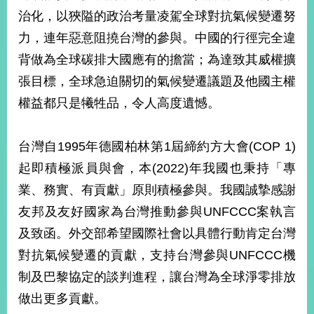
部
治化，以狹隘的政治考量凌駕全球對抗氣候變遷努
新
力，連年惡意阻撓台灣的參與。中國的行徑完全違
聞
背做為全球碳排大國應有的擔當；為達致其威權擴
中
心
張目標，全球急迫關切的氣候變遷議題及他國主權
權益都只是犧牲品，令人高度遺憾。
外
交
資
台灣自1995年德國柏林第1屆締約方大會(COP 1)
訊
起即積極派員與會，本(2022)年我國也秉持「專
國
業、務實、有貢獻」原則積極參與。我國誠摯感謝
家
友邦及友好國家為台灣推動參與UNFCCC案執言
與
地
及致函。外交部希望國際社會以具體行動肯定台灣
區
對抗氣候變遷的貢獻，支持台灣參與UNFCCC機
制及巴黎協定的談判進程，讓台灣為全球淨零排放
國
際
做出更多貢獻。
傳