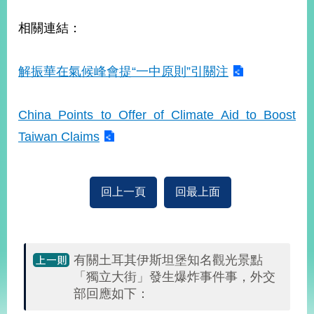
播
相關連結：
政
府
資
解振華在氣候峰會提“一中原則”引關注
訊
公
開
China Points to Offer of Climate Aid to Boost
Taiwan Claims
為
民
服
務
回上一頁
回最上面
本
部
相
有關土耳其伊斯坦堡知名觀光景點
關
「獨立大街」發生爆炸事件事，外交
網
部回應如下：
站