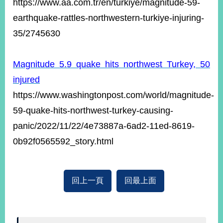
https://www.aa.com.tr/en/turkiye/magnitude-59-
播
earthquake-rattles-northwestern-turkiye-injuring-
政
35/2745630
府
資
訊
Magnitude 5.9 quake hits northwest Turkey, 50
公
injured
開
https://www.washingtonpost.com/world/magnitude-
為
59-quake-hits-northwest-turkey-causing-
民
服
panic/2022/11/22/4e73887a-6ad2-11ed-8619-
務
0b92f0565592_story.html
本
部
相
回上一頁
回最上面
關
網
站