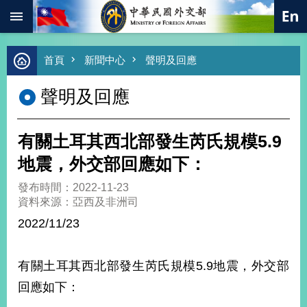
:::
跳到主要內容區塊
進
首頁
新聞中心
聲明及回應
階
搜
聲明及回應
尋
熱
門
有關土耳其西北部發生芮氏規模5.9
關
鍵
地震，外交部回應如下：
字
發布時間：2022-11-23
總
資料來源：亞西及非洲司
合
外
2022/11/23
交
價
有關土耳其西北部發生芮氏規模5.9地震，外交部
值
外
回應如下：
交