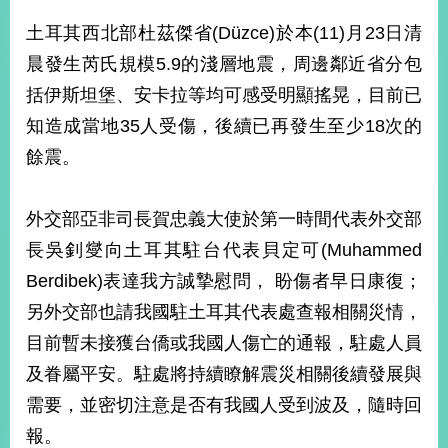
經
土耳其西北部杜茲傑省(Düzce)於本(11)月23日清
濟
日
晨發生芮氏規模5.9的淺層地震，周邊鄰近省分包
不
落
括伊斯坦堡、安卡拉等均可感受明顯搖晃，目前已
國
知造成當地35人受傷，後續已再發生至少18次的
台
餘震。
海
和
平
外交部亞非司長賀忠義大使於第一時間代表外交部
護
長吳釗燮向土耳其駐台代表貝定可(Muhammed
照
Berdibek)表達我方誠摯慰問， 盼傷者早日康復；
回
另外交部也請我國駐土耳其代表處查報相關災情，
首
網
目前暫未接獲台僑或我國人傷亡的通報，駐處人員
頁
站
及眷屬平安。駐處將持續瞭解震災相關後續發展與
關
需要，並密切注意是否有我國人受到波及，隨時回
於
導
本
報。
覽