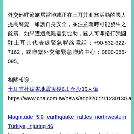
部
新
外交部呼籲旅居當地或正在土耳其商旅活動的國人
聞
提高警覺，維護自身安全，並注意隨時可能發生之
中
心
餘震。如果遭遇急難需要協助，國人可即撥打我國
駐土耳其代表處緊急聯絡電話：+90-532-322-
外
7162，或聯繫外交部緊急聯絡中心：0800-085-
交
資
095。
訊
國
相關報導：
家
土耳其杜茲省地震規模6.1 至少35人傷
與
https://www.cna.com.tw/news/aopl/202211230130.a
地
區
Magnitude 5.9 earthquake rattles northwestern
國
際
Türkiye, injuring 46
傳