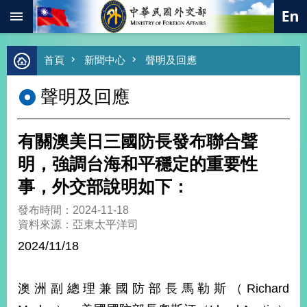
:::
跳到主要內容區塊
進
首頁
新聞中心
聲明及回應
階
搜
聲明及回應
尋
熱
門
有關澳美日三國防長發布聯合聲
關
鍵
明，強調台海和平穩定的重要性
字
事，外交部說明如下：
總
合
發布時間：2024-11-18
外
資料來源：亞東太平洋司
交
2024/11/18
價
值
外
澳洲副總理兼國防部長馬勒斯（Richard
交