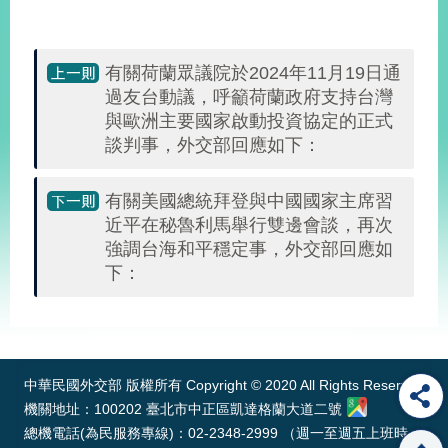
部
新
聞
有關荷蘭眾議院於2024年11月19日通
中
過友台動議，呼籲荷蘭政府支持台灣
心
與歐洲主要國家啟動投資協定的正式
談判事，外交部回應如下：
外
交
資
有關美國總統拜登與中國國家主席習
訊
近平在秘魯利馬舉行雙邊會談，再次
強調台海和平穩定事，外交部回應如
國
下：
家
與
:::
地
區
中華民國外交部 版權所有 Copyright © 2020 All Rights Reserved
國
機關地址：100202 臺北市中正區凱達格蘭大道二號
際
總機電話(為民服務專線)：02-2348-2999 （週一至週五上班時
傳