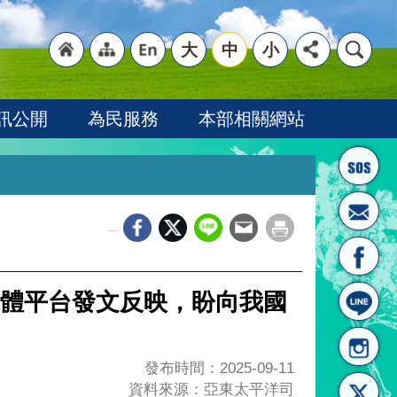
大
中
小
"回
"網
"英
訊公開
為民服務
本部相關網站
_
首頁
站導
文語
體平台發文反映，盼向我國
發布時間：2025-09-11
資料來源：亞東太平洋司