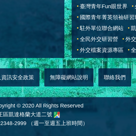
臺灣青年Fun眼世界
國際青年菁英領袖研習
駐外單位聯合網站
全民外交研習營
外
外交檔案資源專區
全
及資訊安全政策
無障礙網站說明
聯絡我們
 © 2020 All Rights Reserved
中正區凱達格蘭大道二號
2348-2999 （週一至週五上班時間）