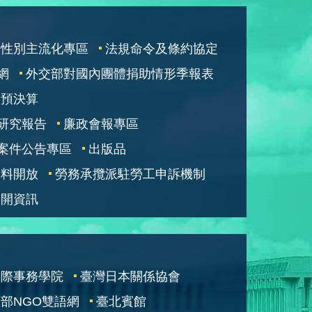
性別主流化專區
法規命令及條約協定
網
外交部對國內團體捐助情形季報表
部預決算
研究報告
廉政會報專區
案件公告專區
出版品
資料開放
勞務承攬派駐勞工申訴機制
公開資訊
國際事務學院
臺灣日本關係協會
部NGO雙語網
臺北賓館