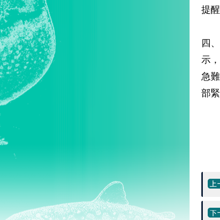
提醒
四
示
急難
部緊