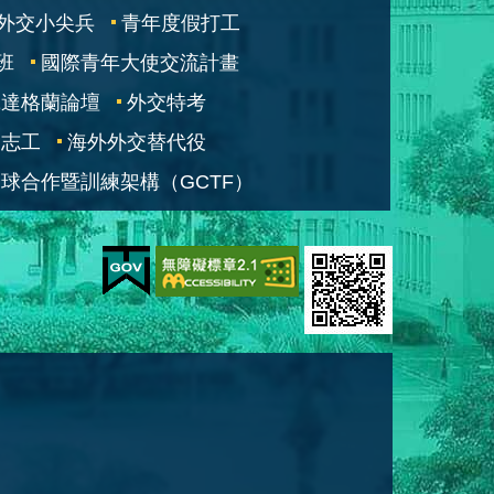
外交小尖兵
青年度假打工
班
國際青年大使交流計畫
凱達格蘭論壇
外交特考
交志工
海外外交替代役
球合作暨訓練架構（GCTF）