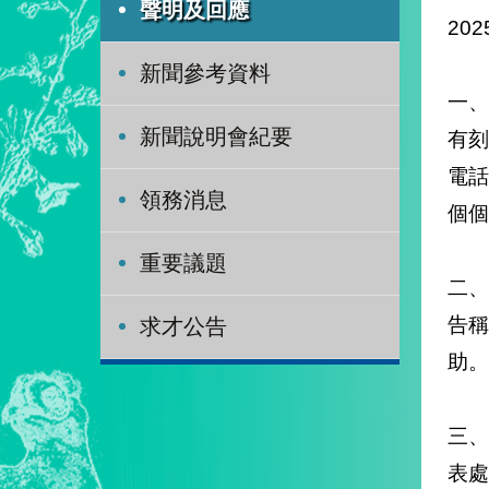
聲明及回應
202
新聞參考資料
一
新聞說明會紀要
有
電
領務消息
個個
重要議題
二
告
求才公告
助。
三
表