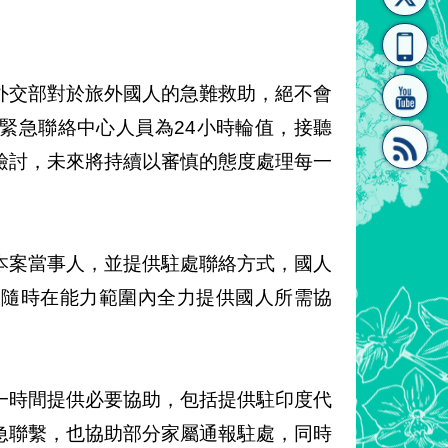
[連
覽
系"
外交部對於旅外國人的急難救助，絕不會
緊急聯絡中心人員為24小時輪值，接聽
檢討，未來將持續以審慎的態度處理每一
結]"
[連
本案當事人，並提供駐處聯絡方式，國人
，隨時在能力範圍內全力提供國人所需協
結]"
一時間提供必要協助，包括提供駐印度代
急聯繫，也協助部分家屬通報駐處，同時