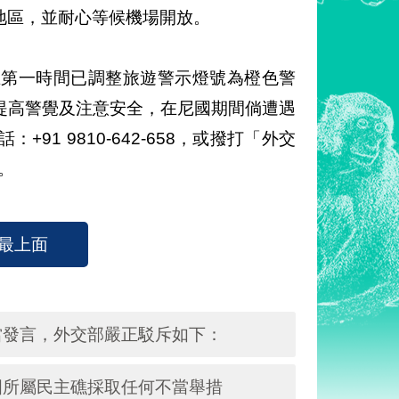
地區，並耐心等候機場開放。
在第一時間已調整旅遊警示燈號為橙色警
提高警覺及注意安全，在尼國期間倘遭遇
1 9810-642-658，或撥打「外交
助。
最上面
當發言，外交部嚴正駁斥如下：
國所屬民主礁採取任何不當舉措