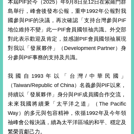
本屆PIF於今（2025）年9月8日至12日在索羅門群
經
濟
島舉行，峰會後發布公報，重申1992年公報對我
日
國參與PIF的決議，再次確認「支持台灣參與PIF
不
落
地位維持不變」此一PIF會員國領䄂共識。外交部
國
對此表示歡迎及肯定，並感謝PIF會員國領䄂展現
台
對我以「發展夥伴」（Development Partner）身
海
和
分參與PIF事務的支持及共識。
平
護
照
我國自1993年以「台灣/中華民國」
（Taiwan/Republic of China）名義參與PIF以來，
回
持續以「發展夥伴」身分與PIF成員國合作交流，
首
網
未來我國將續秉「太平洋之道」（The Pacific
頁
站
Way）的多元與包容精神，依循1992年及今年領
關
於
䄂峰會公報決議，續為太平洋區域的和平、穩定及
導
本
繁榮貢獻己力。
覽