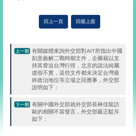
部
新
聞
回上一頁
回最上面
中
心
外
有關媒體來詢外交部對AIT所指出中國
交
刻意曲解二戰時期文件，企圖藉以支
資
持其脅迫台灣行徑，北京的說法純屬
訊
虛假不實，這些文件都未決定台灣最
終政治地位等立場之回應事，外交部
國
家
說明如下：
與
地
有關中國外交部就外交部長林佳龍訪
區
歐的相關不當發言，外交部嚴正駁斥
如下：
國
際
傳
:::