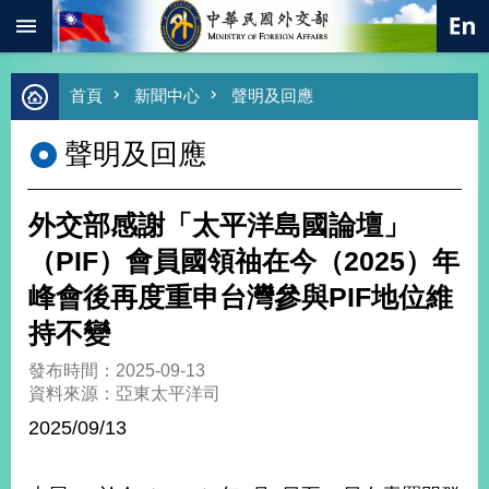
:::
跳到主要內容區塊
進
首頁
新聞中心
聲明及回應
階
搜
聲明及回應
尋
熱
門
外交部感謝「太平洋島國論壇」
關
鍵
（PIF）會員國領䄂在今（2025）年
字
峰會後再度重申台灣參與PIF地位維
總
合
持不變
外
交
發布時間：2025-09-13
資料來源：亞東太平洋司
價
值
2025/09/13
外
交