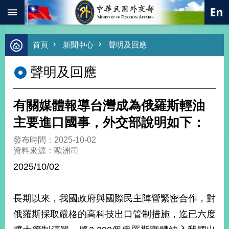
:::
跳到主要內容區塊
進
首頁
新聞中心
聲明及回應
階
搜
聲明及回應
尋
熱
門
有關媒體報導台灣成為俄羅斯輕油
關
鍵
主要進口國事，外交部說明如下：
字
發布時間：2025-10-02
總
資料來源：歐洲司
合
外
2025/10/02
交
價
長期以來，我國政府與國際民主陣營緊密合作，對
值
外
俄羅斯採取嚴格的高科技出口管制措施，迄已六度
交