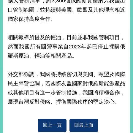
擴大管制清單，將3,300個俄羅斯實體納入我國出
經
口管制範圍，並持續與美國、歐盟及其他理念相近
濟
日
國家保持高度合作。
不
落
國
相關報導所提及的輕油，目前並非我國管制項目，
台
然而我國所有國營事業自2023年起已停止採購俄
海
和
羅斯原油、輕油等相關產品。
平
護
外交部強調，我國將持續密切與美國、歐盟及國際
照
民主陣營協調，若國際友盟國家對俄羅斯能源產品
回
或其他項目有進一步管制措施，我國將積極合作，
首
網
展現台灣反對侵略、捍衛國際秩序的堅定決心。
頁
站
關
於
導
回上一頁
回最上面
本
覽