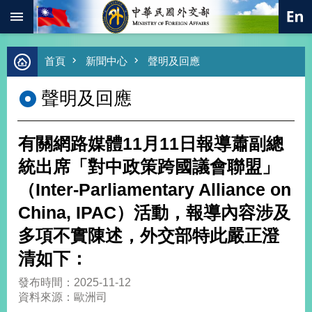
:::
跳到主要內容區塊
進
首頁
新聞中心
聲明及回應
階
搜
聲明及回應
尋
熱
門
有關網路媒體11月11日報導蕭副總
關
鍵
統出席「對中政策跨國議會聯盟」
字
（Inter-Parliamentary Alliance on
總
合
China, IPAC）活動，報導內容涉及
外
多項不實陳述，外交部特此嚴正澄
交
清如下：
價
值
發布時間：2025-11-12
外
資料來源：歐洲司
交