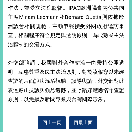
部
作法，並受立法院監督。IPAC歐洲議會兩位共同
新
主席Miriam Lexmann及Bernard Guetta則依據歐
聞
洲議會相關規範，主動申報接受外國政府邀訪事
中
心
宜，相關程序符合規定與透明原則，為成熟民主法
治體制的交流方式。
外
交
資
外交部強調，我國對外合作交流一向秉持公開透
訊
明、互惠尊重及民主法治原則，對於該報導以未經
國
查證的片面說法混淆視聽、誤導輿論，外交部對此
家
表達嚴正抗議與強烈遺憾，並呼籲媒體應恪守查證
與
地
原則，以免損及新聞專業與台灣國際形象。
區
國
回上一頁
回最上面
際
傳