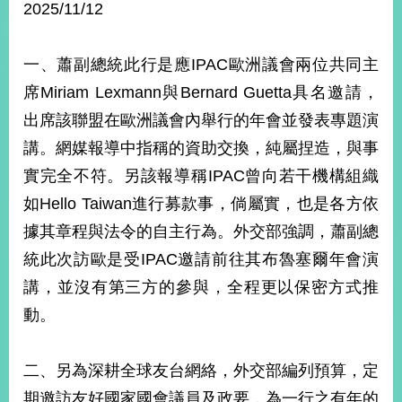
2025/11/12
經
濟
日
不
一、蕭副總統此行是應IPAC歐洲議會兩位共同主
落
席Miriam Lexmann與Bernard Guetta具名邀請，
國
出席該聯盟在歐洲議會內舉行的年會並發表專題演
台
海
講。網媒報導中指稱的資助交換，純屬捏造，與事
和
實完全不符。另該報導稱IPAC曾向若干機構組織
平
如Hello Taiwan進行募款事，倘屬實，也是各方依
護
照
據其章程與法令的自主行為。外交部強調，蕭副總
統此次訪歐是受IPAC邀請前往其布魯塞爾年會演
回
講，並沒有第三方的參與，全程更以保密方式推
首
網
動。
頁
站
關
於
導
二、另為深耕全球友台網絡，外交部編列預算，定
本
期邀訪友好國家國會議員及政要，為一行之有年的
覽