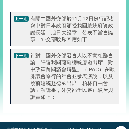
播
政
有關中國外交部於11月12日例行記者
府
會中對日本政府頒授我國總統府資政
資
謝長廷「旭日大綬章」發表不當言論
訊
事，外交部駁斥回應如下：
公
開
針對中國外交部發言人以不實粗鄙言
為
論，評論我國蕭副總統應邀出席「對
民
中政策跨國議會聯盟」（IPAC）在歐
服
洲議會舉行的年會並發表演說，以及
務
蔡前總統赴德國出席「柏林自由會
議」演講事，外交部予以嚴正駁斥與
本
譴責如下：
部
相
關
:::
網
站