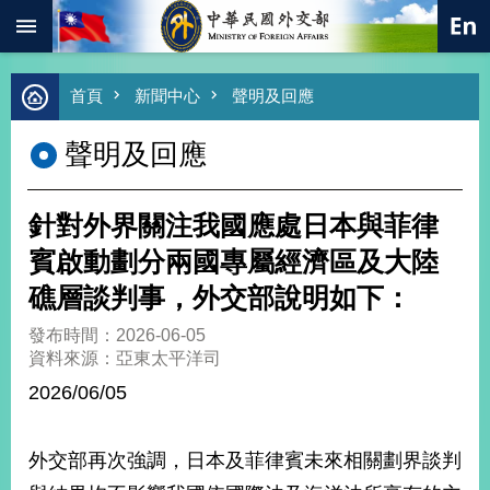
:::
跳到主要內容區塊
進
首頁
新聞中心
聲明及回應
階
搜
聲明及回應
尋
熱
門
針對外界關注我國應處日本與菲律
關
鍵
賓啟動劃分兩國專屬經濟區及大陸
字
礁層談判事，外交部說明如下：
總
合
發布時間：2026-06-05
外
資料來源：亞東太平洋司
交
2026/06/05
價
值
外
外交部再次強調，日本及菲律賓未來相關劃界談判
交