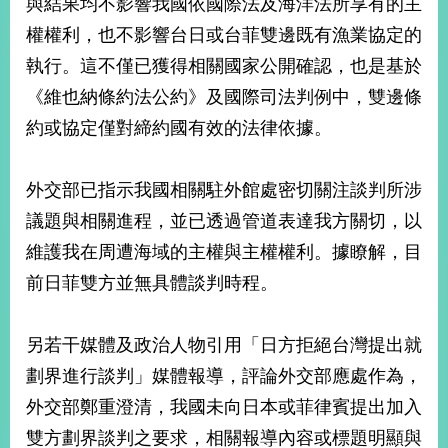
與結果均不影響我國依國際法及海洋法所享有的主
經
濟
權權利，也不影響台日或台菲雙邊既有漁業協定的
日
執行。這不僅已獲得相關國家公開確認，也是基於
不
落
《維也納條約法公約》及國際司法判例中，雙邊條
國
約或協定僅對締約國有效的法律依據。
台
海
和
外交部已指示我國相關駐外館處密切關注談判所涉
平
議題與相關進程，並已透過管道表達我方關切，以
護
照
維護我在周遭海域的主權與主權權利。據瞭解，目
前日菲雙方並無具體談判時程。
回
首
網
另若干媒體及政治人物引用「日方拒絕台灣提出就
頁
站
劃界進行談判」媒體報導，評論外交部應處作為，
關
外交部鄭重澄清，我國未向日本或菲律賓提出加入
於
導
本
雙方劃界談判之要求，相關報導內容或標題明顯與
覽