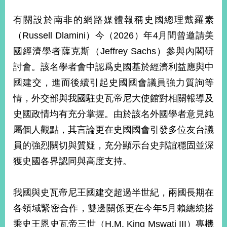
經
濟
有關設於南非的網路媒體報稱史國總理戴羅素
日
（Russell Dlamini）今（2026）年4月間曾邀請美
不
落
國經濟學者薩克斯（Jeffrey Sachs）參與內閣研
國
討會。該名學者會中認爲史國基於經濟利益應與中
台
海
國建交，進而後續引起史國國會議員強力質詢等
和
情，外交部與我國駐史瓦帝尼大使館對相關報導及
平
史國政情均有充分掌握。由於該名外國學者意見純
護
照
屬個人觀點，其言論更在史國國會引發多位友台議
員的強烈關切與質疑，充分顯示台史邦誼穩固並深
回
獲史國各界認同與高度支持。
首
網
頁
站
我國與史瓦帝尼王國建交超過半世紀，兩國長期在
關
於
導
各領域緊密合作，雙邊關係更在今年5月賴總統搭
本
乘史王恩史瓦帝三世（H.M. King Mswati III）專機
覽