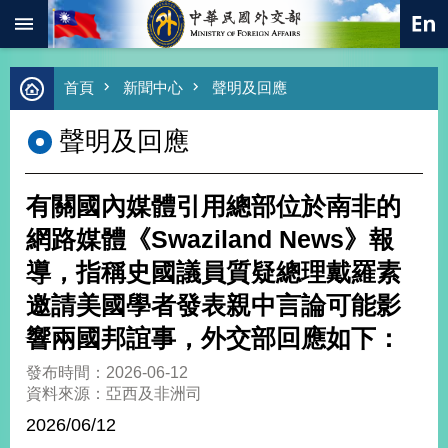
:::
跳到主要內容區塊
進
首頁
新聞中心
聲明及回應
階
搜
聲明及回應
尋
熱
門
有關國內媒體引用總部位於南非的
關
鍵
網路媒體《Swaziland News》報
字
導，指稱史國議員質疑總理戴羅素
總
合
邀請美國學者發表親中言論可能影
外
響兩國邦誼事，外交部回應如下：
交
價
發布時間：2026-06-12
值
資料來源：亞西及非洲司
外
2026/06/12
交