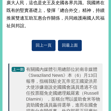
廣大人民，這也是史王及史國各界共識。我國將在
播
既有的堅實基礎上，發揮「總合外交」精神，持續
政
推展雙邊互助互惠合作關係，共同維護兩國人民福
府
資
祉與邦誼。
訊
公
開
回上一頁
回最上面
為
民
服
務
有關國內媒體引用總部位於南非媒體
《Swaziland News》本（6）月13日
本
報導，指稱我駐史瓦帝尼王國梁洪昇
部
大使涉嫌遊說史國國會議員透過不信
相
任投票罷免史國總理戴羅素（Russell
關
Dlamini） ，並稱台灣以援助食米等物
網
站
資助國會議員贏得選舉，進而在國會