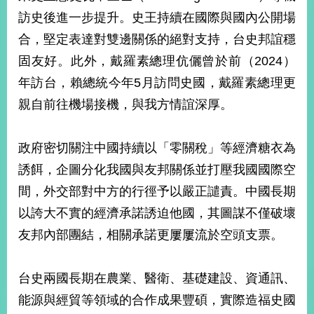
部
訪史後進一步提升。史王持續在國際與國內公開場
新
合，堅定表達對雙邊關係的絕對支持，台史邦誼穩
聞
固友好。此外，戴羅素總理伉儷曾於前（2024）
中
心
年訪台，賴總統今年5月訪問史國，戴羅素總理更
親自前往機場接機，與我方情誼深厚。
外
交
資
政府密切關注中國持續以「零關稅」等經濟糖衣為
訊
誘餌，企圖分化我國與友邦關係並打壓我國國際空
國
間，外交部對中方的行徑予以嚴正譴責。中國長期
家
以誇大不實的經濟承諾誘迫他國，其圖謀不僅破壞
與
地
友邦內部團結，相關承諾更屢屢流於空頭支票。
區
國
台史兩國長期在農業、醫衛、基礎建設、資通訊、
際
能源與經貿等領域的合作成果豐碩，實際造福史國
傳