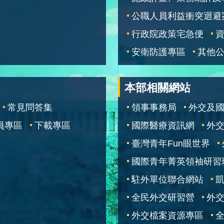
公職人員利益衝突迴避
行政院政策宅急便
安衛防護專區
其他
本部相關網站
常見問答集
領事事務局
外交及
員專區
下載專區
國際醫療資訊網
外交
臺灣青年Fun眼世界
國際青年菁英領袖研習
駐外單位聯合網站
全民外交研習營
外
外交檔案資源專區
全