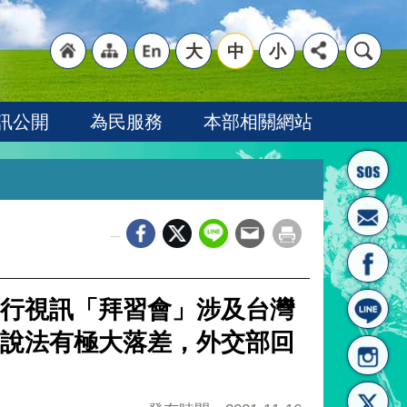
大
中
小
"回
"網
"英
訊公開
為民服務
本部相關網站
_
首頁
站導
文語
行視訊「拜習會」涉及台灣
說法有極大落差，外交部回