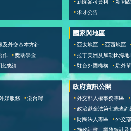
新聞參考資料
新聞
求才公告
國家與地區
訊及外交基本方針
亞太地區
亞西地區
合作
獎助學金
拉丁美洲及加勒比海地
評比成績
駐台外國機構
駐外
政府資訊公開
外媒服務
潮台灣
外交部人權事務專區
政治獻金法第七條查詢
財團法人專區
外交
施政計畫、業務統計及