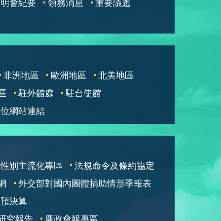
說明會紀要
領務消息
重要議題
非洲地區
歐洲地區
北美地區
區
駐外館處
駐台使館
單位網站連結
性別主流化專區
法規命令及條約協定
網
外交部對國內團體捐助情形季報表
部預決算
研究報告
廉政會報專區