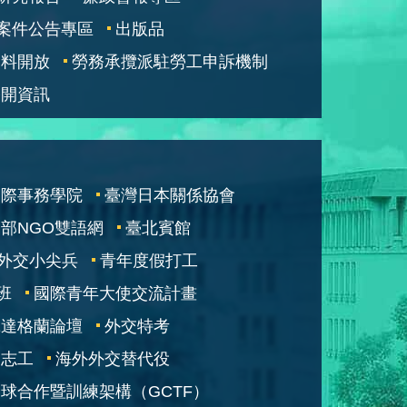
案件公告專區
出版品
資料開放
勞務承攬派駐勞工申訴機制
公開資訊
國際事務學院
臺灣日本關係協會
部NGO雙語網
臺北賓館
外交小尖兵
青年度假打工
班
國際青年大使交流計畫
凱達格蘭論壇
外交特考
交志工
海外外交替代役
球合作暨訓練架構（GCTF）