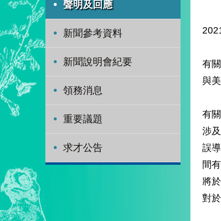
聲明及回應
202
新聞參考資料
新聞說明會紀要
有
與美
領務消息
有關
重要議題
涉
誤導
求才公告
間
將
對於