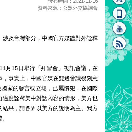
發布時間：2021-11-16
資料來源：公眾外交協調會
[連
覽
系"
」涉及台灣部分，中國官方媒體對外詮釋
結]"
[連
1月15日舉行「拜習會」視訊會議，在
事，事實上，中國官媒在雙邊會議後刻意
sent）其他國家的發言或立場，已屬慣犯，在國際
自過度詮釋美中對話內容的情形，美方也
的結果，請各界以美方的說明為主。我方
結]"
憾。