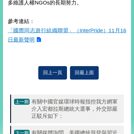
多維護人權NGOs的長期努力。
播
政
參考連結：
府
資
「國際同志遊行組織聯盟」（InterPride）11月16
訊
日最新聲明
公
開
為
民
回上一頁
回最上面
服
務
本
部
有關中國官媒環球時報指控我方網軍
相
介入宏都拉斯總統大選事，外交部嚴
關
正駁斥如下：
網
站
有關媒體詢問，美國總統拜登與習近