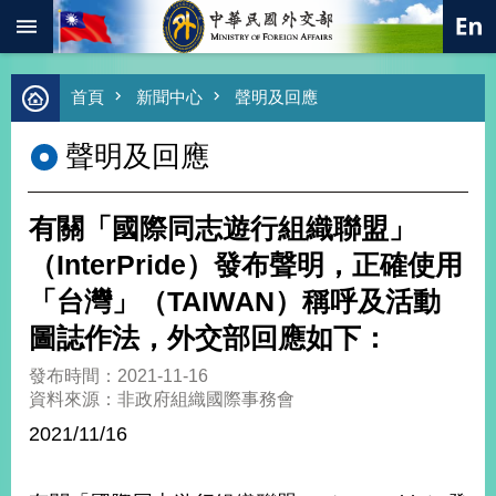
:::
跳到主要內容區塊
進
首頁
新聞中心
聲明及回應
階
搜
聲明及回應
尋
熱
門
有關「國際同志遊行組織聯盟」
關
鍵
（InterPride）發布聲明，正確使用
字
「台灣」（TAIWAN）稱呼及活動
總
合
圖誌作法，外交部回應如下：
外
交
發布時間：2021-11-16
資料來源：非政府組織國際事務會
價
值
2021/11/16
外
交