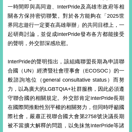
部
一時間即與高同遊、InterPride及高雄市政府等相
新
關各方保持密切聯繫。對於各方能夠在「2025世
聞
界同志遊行一定要在高雄舉辦」的共同目標上，一
中
心
起研商討論，並促成InterPride發布各方都能接受
的聲明，外交部深感欣慰。
外
交
資
InterPride的聲明指出，該組織聯盟長期為申請聯
訊
合國（UN）經濟暨社會理事會（ECOSOC）的一
國
般諮詢地位（general consultative status）而努
家
力，以為廣大的LGBTQIA+社群服務，因此必須遵
與
地
守聯合國的相關規定。外交部肯定InterPride長期
區
在國際間推動性別平權的相關努力，但同時呼籲國
際社會，嚴肅正視聯合國大會第2758號決議長期
國
際
被不當擴大解釋的問題，以免抹煞InterPride等諸
傳