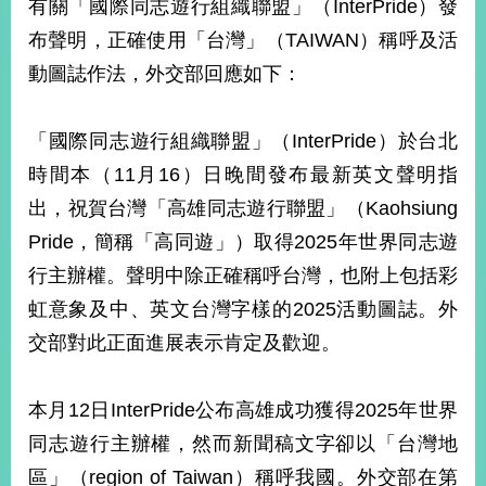
有關「國際同志遊行組織聯盟」（InterPride）發
經
濟
布聲明，正確使用「台灣」（TAIWAN）稱呼及活
日
動圖誌作法，外交部回應如下：
不
落
國
「國際同志遊行組織聯盟」（InterPride）於台北
台
時間本（11月16）日晚間發布最新英文聲明指
海
和
出，祝賀台灣「高雄同志遊行聯盟」（Kaohsiung
平
Pride，簡稱「高同遊」）取得2025年世界同志遊
護
照
行主辦權。聲明中除正確稱呼台灣，也附上包括彩
虹意象及中、英文台灣字樣的2025活動圖誌。外
回
交部對此正面進展表示肯定及歡迎。
首
網
頁
站
本月12日InterPride公布高雄成功獲得2025年世界
關
於
同志遊行主辦權，然而新聞稿文字卻以「台灣地
導
本
區」（region of Taiwan）稱呼我國。外交部在第
覽