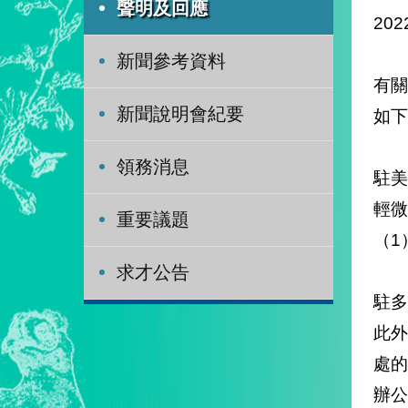
聲明及回應
202
新聞參考資料
有關
新聞說明會紀要
如下
領務消息
駐美
輕微
重要議題
（1
求才公告
駐
此外
處
辦公