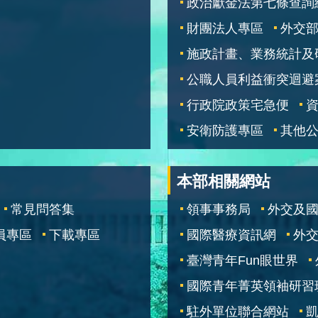
政治獻金法第七條查詢
財團法人專區
外交
施政計畫、業務統計及
公職人員利益衝突迴避
行政院政策宅急便
安衛防護專區
其他
本部相關網站
常見問答集
領事事務局
外交及
員專區
下載專區
國際醫療資訊網
外交
臺灣青年Fun眼世界
國際青年菁英領袖研習
駐外單位聯合網站