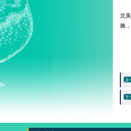
北
施，
:::