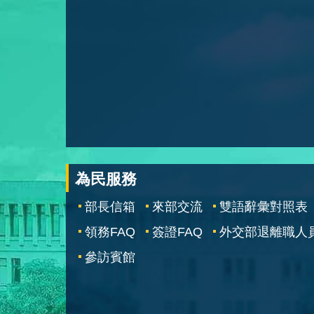
為民服務
部長信箱
來部交流
雙語辭彙對照表
領務FAQ
簽證FAQ
外交部退離職人
參訪賓館