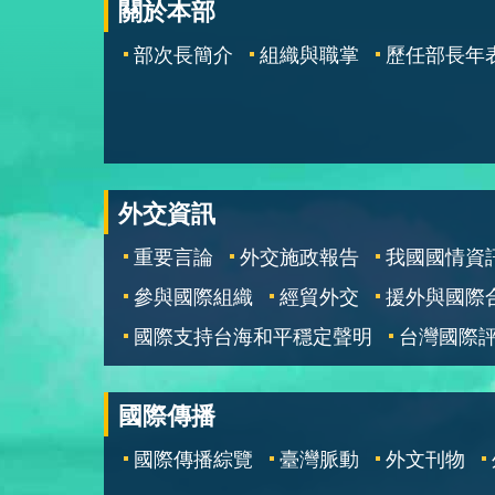
關於本部
部次長簡介
組織與職掌
歷任部長年
外交資訊
重要言論
外交施政報告
我國國情資
參與國際組織
經貿外交
援外與國際
國際支持台海和平穩定聲明
台灣國際
國際傳播
國際傳播綜覽
臺灣脈動
外文刊物