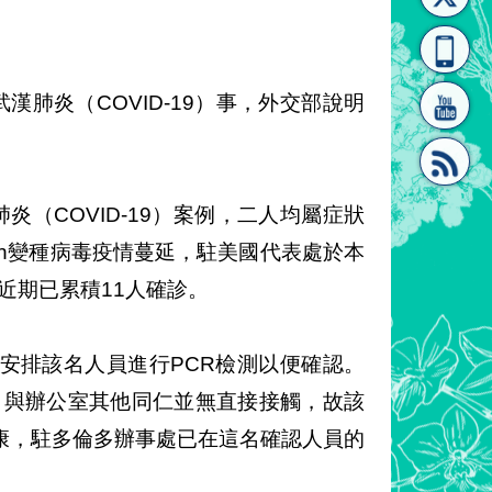
[連
覽
系"
肺炎（COVID-19）事，外交部說明
（COVID-19）案例，二人均屬症狀
結]"
[連
on變種病毒疫情蔓延，駐美國代表處於本
，近期已累積11人確診。
安排該名人員進行PCR檢測以便確認。
，與辦公室其他同仁並無直接接觸，故該
結]"
康，駐多倫多辦事處已在這名確認人員的