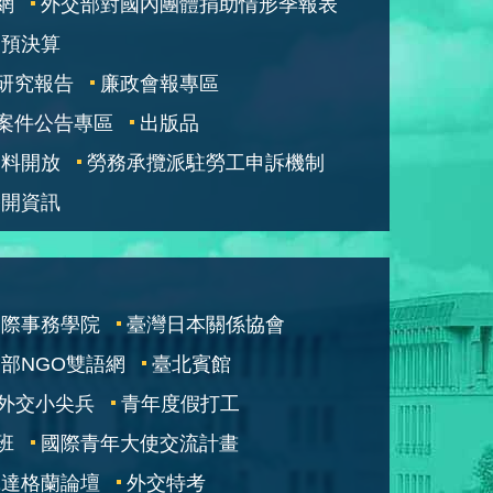
網
外交部對國內團體捐助情形季報表
部預決算
研究報告
廉政會報專區
案件公告專區
出版品
資料開放
勞務承攬派駐勞工申訴機制
公開資訊
國際事務學院
臺灣日本關係協會
部NGO雙語網
臺北賓館
外交小尖兵
青年度假打工
班
國際青年大使交流計畫
凱達格蘭論壇
外交特考