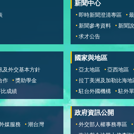
新聞中心
表
即時新聞澄清專區
新聞參考資料
新聞
求才公告
國家與地區
訊及外交基本方針
亞太地區
亞西地區
合作
獎助學金
拉丁美洲及加勒比海地
評比成績
駐台外國機構
駐外
政府資訊公開
外媒服務
潮台灣
外交部人權事務專區