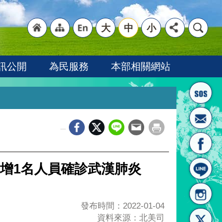
大
中
小
"回
"網
"英
訊公開
為民服務
本部相關網站
_
首頁
站導
文語
增1名人員確診武漢肺炎
發布時間：2022-01-04
資料來源：北美司