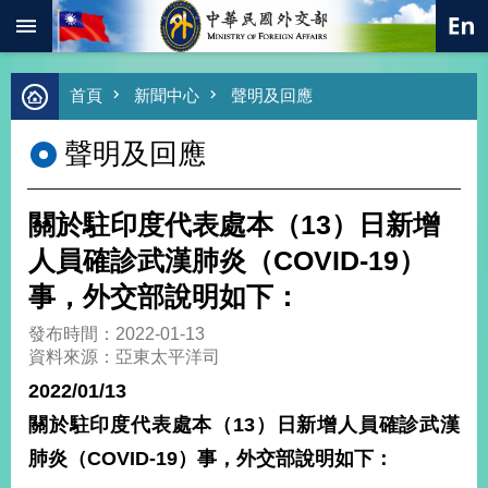
:::
跳到主要內容區塊
進
首頁
新聞中心
聲明及回應
階
搜
聲明及回應
尋
熱
門
關於駐印度代表處本（13）日新增
關
鍵
人員確診武漢肺炎（COVID-19）
字
事，外交部說明如下：
總
合
發布時間：2022-01-13
外
資料來源：亞東太平洋司
交
2022/01/13
價
關於駐印度代表處本（13）日新增人員確診武漢
值
外
肺炎（COVID-19）事，外交部說明如下：
交