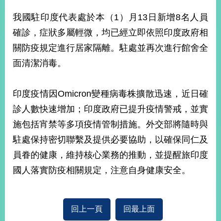
經
濟
我國駐印度代表處於本（1）月13日新增8名人員
日
確診，症狀多屬輕微，均已經立即依照印度政府相
不
落
關防疫規定進行居家隔離。駐處並再次進行館舍全
國
面清潔消毒。
台
海
和
印度疫情因Omicron變種病毒株擴散迅速，近日確
平
診人數快速增加；印度政府已提升疫情警戒，並實
護
照
施包括宵禁等多項疫情管制措施。外交部將隨時與
駐處保持密切聯繫及提供必要協助，以確保同仁及
回
員眷的健康，維持核心業務的推動，並提醒旅印度
首
網
國人落實防疫相關規定，注意自身健康安全。
頁
站
關
於
導
回上一頁
回最上面
本
覽