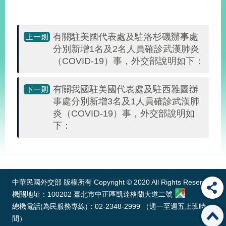
部
新
聞
有關駐美國代表處及駐洛杉磯辦事處
中
分別新增1名及2名人員確診武漢肺炎
心
（COVID-19）事，外交部說明如下：
外
有關我國駐美國代表處及駐西雅圖辦
交
資
事處分別新增3名及1人員確診武漢肺
訊
炎（COVID-19）事，外交部說明如
下：
國
家
:::
與
地
區
中華民國外交部 版權所有 Copyright © 2020 All Rights Reserved
機關地址：100202 臺北市中正區凱達格蘭大道二號
國
總機電話(為民服務專線)：02-2348-2999 （週一至週五上班時
際
間）
傳