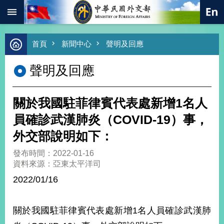
:::
跳到主要內容區塊
進
首頁
新聞中心
聲明及回應
階
搜
聲明及回應
尋
熱
門
關於我國駐菲律賓代表處新增1名人
關
鍵
員確診武漢肺炎（COVID-19）事，
字
外交部說明如下：
總
合
發布時間：2022-01-16
外
資料來源：亞東太平洋司
交
2022/01/16
價
值
外
關於我國駐菲律賓代表處新增1名人員確診武漢肺
交