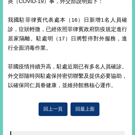
炎（COVID-19）事，外交部說明如下：
經
濟
日
我國駐菲律賓代表處本（16）日新增1名人員確
不
落
診，症狀輕微，已經依照菲律賓政府防疫規定進行
國
居家隔離。駐處明（17）日將暫停對外服務，進
台
行全面消毒作業。
海
和
平
菲國疫情持續升高，駐處近期已有多名人員確診。
護
照
外交部隨時與駐處保持密切聯繫及提供必要協助，
以確保同仁員眷健康，並維持館務核心運作。
回
首
網
回上一頁
回最上面
頁
站
關
於
導
本
覽