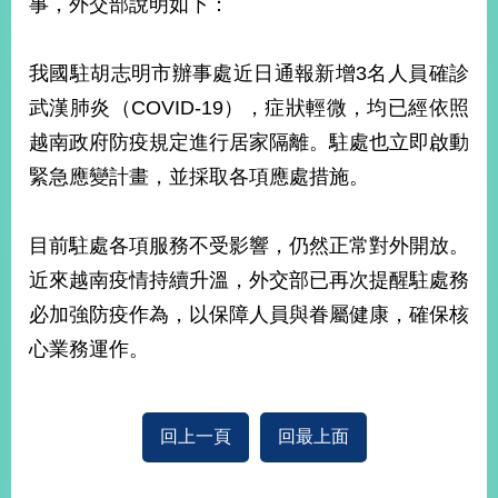
事，外交部說明如下：
經
濟
日
我國駐胡志明市辦事處近日通報新增3名人員確診
不
落
武漢肺炎（COVID-19），症狀輕微，均已經依照
國
越南政府防疫規定進行居家隔離。駐處也立即啟動
台
緊急應變計畫，並採取各項應處措施。
海
和
平
目前駐處各項服務不受影響，仍然正常對外開放。
護
照
近來越南疫情持續升溫，外交部已再次提醒駐處務
必加強防疫作為，以保障人員與眷屬健康，確保核
回
心業務運作。
首
網
頁
站
關
回上一頁
回最上面
於
導
本
覽