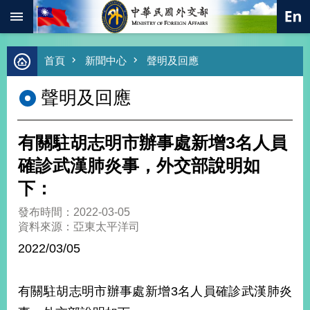
:::
跳到主要內容區塊
進
首頁
新聞中心
聲明及回應
階
搜
聲明及回應
尋
熱
門
有關駐胡志明市辦事處新增3名人員
關
鍵
確診武漢肺炎事，外交部說明如
字
下：
總
合
發布時間：2022-03-05
外
資料來源：亞東太平洋司
交
2022/03/05
價
值
外
有關駐胡志明市辦事處新增3名人員確診武漢肺炎
交