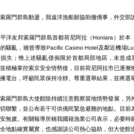
索羅門群島動盪，我遠洋漁船願協助撤僑事，外交部
平洋友邦索羅門群島首都荷尼阿拉（Honiara）於
的騷亂，雖曾導致Pacific Casino Hotel及鄰近
務損失；惟上述騷亂僅侷限於首都局部地區，未造成
，並積極掌控索京安全情勢後，目前荷尼阿拉市已逐漸
播電台，呼籲民眾保持冷靜、尊重選舉結果，並將選
駐索羅門群島大使館除持續注意觀察當地情勢發展，另
密切聯繫，並公布若干可供僑民緊急避難的地點。目前
平安無虞。有關報導所稱我國籍漁業公司表示，必要時
全地點確實屬實，也感謝該公司熱心協助，但大使館