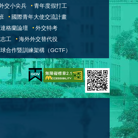
外交小尖兵
青年度假打工
班
國際青年大使交流計畫
凱達格蘭論壇
外交特考
交志工
海外外交替代役
球合作暨訓練架構（GCTF）