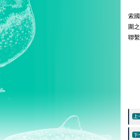
索
圍
聯繫