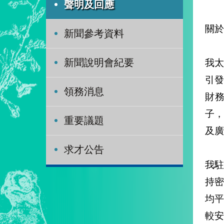
聲明及回應
關於
新聞參考資料
我太
新聞說明會紀要
引發
領務消息
財
子
重要議題
及廣
求才公告
我
持
均
較安