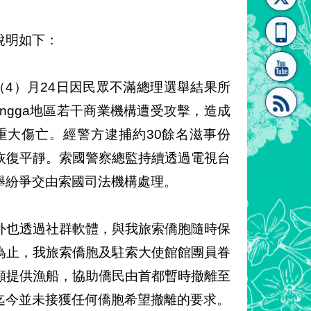
[連
覽
系"
說明如下：
本（4）月24日因民眾不滿總理選舉結果所
機場Lungga地區若干商業機構遭受攻擊，造成
重大傷亡。經警方逮捕約30餘名滋事份
結]"
[連
恢復平靜。索國警察總監持續透過電視台
舉紛爭交由索國司法機構處理。
外也透過社群軟體，與我旅索僑胞隨時保
為止，我旅索僑胞及駐索大使館館團員眷
結]"
願提供漁船，協助僑民由首都暫時撤離至
迄今並未接獲任何僑胞希望撤離的要求。