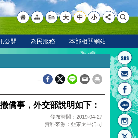
大
中
小
"回
"網
"英
訊公開
為民服務
本部相關網站
_
首頁
站導
文語
撤僑事，外交部說明如下：
發布時間：2019-04-27
資料來源：亞東太平洋司