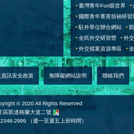
臺灣青年Fun眼世界
國際青年菁英領袖研習
駐外單位聯合網站
全民外交研習營
外
外交檔案資源專區
全
及資訊安全政策
無障礙網站說明
聯絡我們
 © 2020 All Rights Reserved
中正區凱達格蘭大道二號
2348-2999 （週一至週五上班時間）