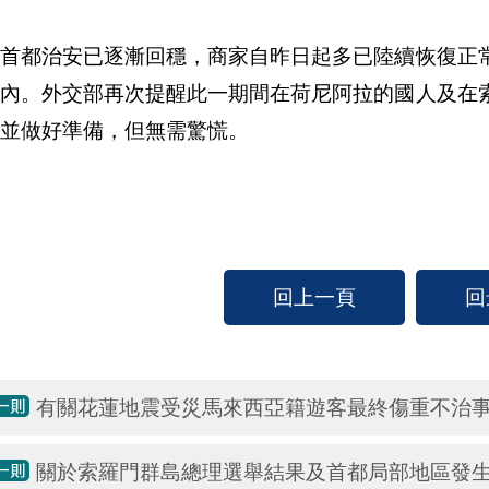
國首都治安已逐漸回穩，商家自昨日起多已陸續恢復正
之內。外交部再次提醒此一期間在荷尼阿拉的國人及在
並做好準備，但無需驚慌。
回上一頁
回
有關花蓮地震受災馬來西亞籍遊客最終傷重不治
關於索羅門群島總理選舉結果及首都局部地區發