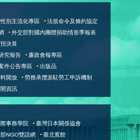
性別主流化專區
法規命令及條約協定
網
外交部對國內團體捐助情形季報表
部預決算
研究報告
廉政會報專區
案件公告專區
出版品
資料開放
勞務承攬派駐勞工申訴機制
公開資訊
國際事務學院
臺灣日本關係協會
部NGO雙語網
臺北賓館