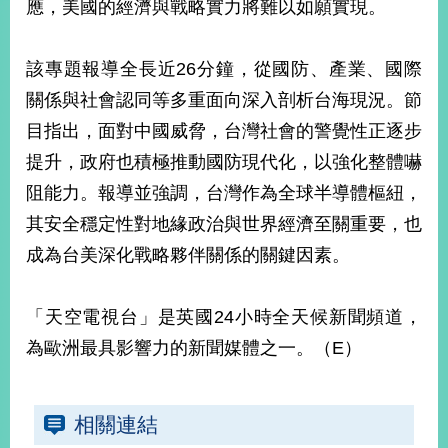
應，美國的經濟與戰略實力將難以如願實現。
播
政
該專題報導全長近26分鐘，從國防、產業、國際
府
資
關係與社會認同等多重面向深入剖析台海現況。節
訊
目指出，面對中國威脅，台灣社會的警覺性正逐步
公
提升，政府也積極推動國防現代化，以強化整體嚇
開
阻能力。報導並強調，台灣作為全球半導體樞紐，
為
其安全穩定性對地緣政治與世界經濟至關重要，也
民
服
成為台美深化戰略夥伴關係的關鍵因素。
務
「天空電視台」是英國24小時全天候新聞頻道，
本
部
為歐洲最具影響力的新聞媒體之一。（E）
相
關
網
站
相關連結