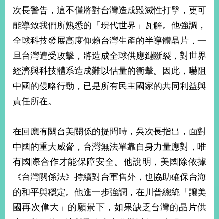
部
次長警告，這不僅將對台灣造成毀滅性打擊，更可
新
能導致我們所熟悉的「現代世界」瓦解。他強調，
聞
全球科技發展高度仰賴台灣生產的半導體晶片，一
中
心
旦台灣遭受攻擊，將造成全球供應鏈斷裂，對世界
經濟與科技體系造成難以估量的衝擊。因此，嚇阻
外
中國的侵略行動，已是所有民主國家的共同利益與
交
資
責任所在。
訊
國
在回應有關台美關係的提問時，吳次長指出，面對
家
中國的重大威脅，台灣無法單靠自身力量應對，唯
與
地
有國際合作才能保障安全。他說明，美國除依據
區
《台灣關係法》持續對台軍售外，也協助確保台海
的和平與穩定。他進一步強調，在川普總統「讓美
國
際
國再次偉大」的願景下，如果缺乏台灣的晶片供
傳