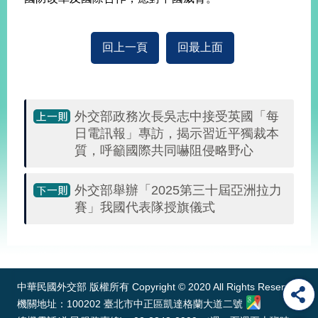
明
聯
回上一頁
回最上面
絡
我
們
外交部政務次長吳志中接受英國「每
日電訊報」專訪，揭示習近平獨裁本
質，呼籲國際共同嚇阻侵略野心
外交部舉辦「2025第三十屆亞洲拉力
賽」我國代表隊授旗儀式
:::
中華民國外交部 版權所有 Copyright © 2020 All Rights Reserved
機關地址：100202 臺北市中正區凱達格蘭大道二號