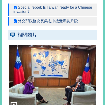
Special report: Is Taiwan ready for a Chinese
invasion?
旅
部
粉
外
長
絲
國
信
專
外交部政務次長吳志中接受專訪片段
人
箱
頁
急
難
救
LINE
助
Instagram
X平台
相關圖片
服
(原推特)
務
專
線
APP
YouTube
RSS
政
府
網
站
資
料
開
放
宣