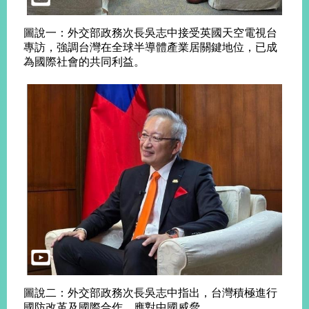
告
圖說一：外交部政務次長吳志中接受英國天空電視台
隱
專訪，強調台灣在全球半導體產業居關鍵地位，已成
私
為國際社會的共同利益。
權
保
護
及
資
訊
安
全
政
策
無
障
礙
網
站
圖說二：外交部政務次長吳志中指出，台灣積極進行
說
國防改革及國際合作，應對中國威脅。