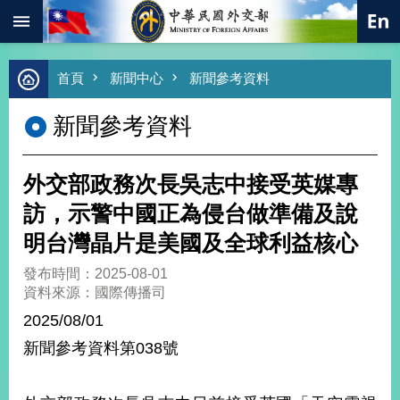
:::
跳到主要內容區塊
進
首頁
新聞中心
新聞參考資料
階
搜
新聞參考資料
尋
熱
門
外交部政務次長吳志中接受英媒專
關
鍵
訪，示警中國正為侵台做準備及說
字
明台灣晶片是美國及全球利益核心
總
合
發布時間：2025-08-01
外
資料來源：國際傳播司
交
2025/08/01
價
新聞參考資料第038號
值
外
交