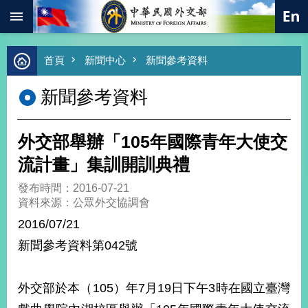
:::
跳到主要內容區塊
進
首頁
新聞中心
新聞參考資料
階
搜
新聞參考資料
尋
熱
門
外交部舉辦「105年國際青年大使交
關
鍵
流計畫」集訓開訓典禮
字
發布時間：2016-07-21
總
資料來源：公眾外交協調會
合
外
2016/07/21
交
新聞參考資料第042號
價
值
外
外交部於本（105）年7月19日下午3時在國立臺灣
交