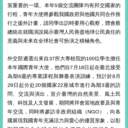
部
策重要的一環。本年5個交流團隊均有邦交國家的
新
行程，青年大使將參觀我國政府與他國共同合作推
聞
行之援外計畫，請同學出訪時要用心觀察，體會蔡
中
心
總統在就職演說揭示臺灣人民善盡地球公民責任的
意義與未來在全球社會可扮演之積極角色。
外
交
資
外交部遴選出來自37所大專校院的100位學生擔任
訊
本年國際青年大使，他們自7月18日起在臺北接受
國
為期6週的專業課程與舞臺表演訓練，預計於8月
家
29日起分赴20個國家22座城市進行為期3週的訪
與
問、交流與演出，宣介臺灣的自然美景、風土民
地
區
情、科技及人文發展，期間將拜會當地政要及與青
年交流，同時將參訪非政府組織（NGO），向各
國
際
國展現我國青年充滿活力與愛心的優質形象，以彰
傳