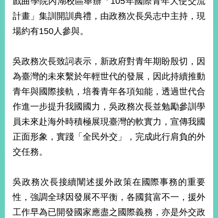
戲曲學院內湖校區舉辦「105年國際青年大使交流
經
計畫」集訓開訓典禮，由政務次長吳志中主持，現
濟
日
場約有150人參與。
不
落
國
吳政務次長致詞表示，新政府對青年期盼殷切，因
台
為臺灣的未來繫於年輕世代的發展，因此持續推動
海
和
青年與國際接軌，培養青年各項知能，透過世代合
平
作進一步提升我國國力，吳政務次長並勉勵參訓學
護
員未來赴海外時積極展現臺灣的軟實力，宣傳我國
照
正面形象，實踐「全民外交」，完成此行肩負的外
回
交任務。
首
網
頁
站
吳政務次長接續闡述援外政策在國際事務的重要
關
性，強調全球因發展不平衡，各國貧富不一，援外
於
導
本
工作早為已開發國家應盡之國際義務，亦是外交政
覽