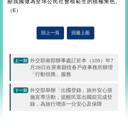
顯我國做為全球公民社會模範生的積極角色。
播
（E）
政
府
資
回上一頁
回最上面
訊
公
開
為
外交部南部辦事處訂於本（105）年7
民
月28日在屏東縣恆春戶政事務所辦理
服
「行動領務」服務
務
外交部舉辦「出國登錄」旅外安心措
本
部
施宣導活動，提醒民眾出國前完成登
相
錄，為旅行增添一分安心及保障
關
網
:::
站