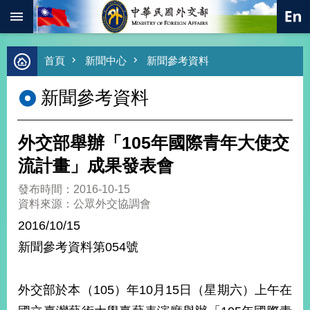
:::
跳到主要內容區塊
進
首頁
新聞中心
新聞參考資料
階
搜
新聞參考資料
尋
熱
門
外交部舉辦「105年國際青年大使交
關
鍵
流計畫」成果發表會
字
發布時間：2016-10-15
總
資料來源：公眾外交協調會
合
外
2016/10/15
交
新聞參考資料第054號
價
值
外
外交部於本（105）年10月15日（星期六）上午在
交