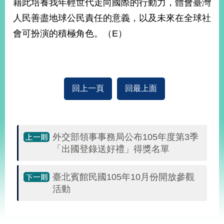
藉此培養我年輕世代走向國際的行動力，體會臺灣
播
人民善盡地球公民責任的意義，以及未來在全球社
政
會可扮演的積極角色。（E）
府
資
訊
公
開
回上一頁
回最上面
為
民
服
務
外交部領事事務局公布105年度第3季
「出國登錄送好禮」得獎名單
本
部
臺北賓館民國105年10月份開放參觀
相
活動
關
網
站
:::