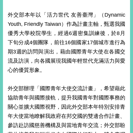
部
新
外交部本年以「活力世代 友善臺灣」（Dynamic
聞
Youth, Friendly Taiwan）作為計畫主軸，甄選我國
中
心
優秀大學校院學生，經過6週密集訓練後，於8月
下旬分成4個團隊，前往16個國家17個城市進行為
外
期3週的訪問與演出，藉由國際青年大使在各國交
交
資
流及訪演，向各國展現我國年輕世代充滿活力與愛
訊
心的優質形象。
國
家
外交部辦理「國際青年大使交流計畫」，希望藉此
與
協助青年與國際接軌，提升我國青年對國際事務的
地
區
關心並擴大國際視野，因此外交部本年特別安排青
年大使當地瞭解我政府在邦交國的雙邊合作計畫、
國
際
參訪赴訪國慈善機構及與當地青年交流；外交部盼
傳