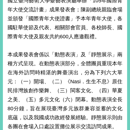
國立臺灣藝術大學臺藝表演廳舉辦「105年國際青
經
年大使交流計畫」成果發表會；陳副總統親臨會場
濟
日
並頒發「國際青年大使證書」予本年青年大使，各
不
落
國駐華使節及代表、相關部會官員、各校師長、國
國
際青年大使及親友共約600人應邀觀禮。
台
海
和
本成果發表會係以「動態表演」及「靜態展示」兩
平
種方式呈現。在動態表演部分，全體團員重現本年
護
在海外訪問時精湛的舞臺演出，分為下列六大單
照
元：（一）開場、（二）《Nasi．生生不息》原住
回
民排灣族創作樂舞、（三）閩客文化、（四）華夏
首
網
之美、（五）多元文化（六）閉幕。動態表演全長
頁
站
80分鐘，旨在展現臺灣多元族群兼容並蓄的文化
關
底蘊，以及我國成功政經發展經驗。靜態展示則由
於
導
本
各團在會場入口處設置攤位展示交流訪問成果。
覽