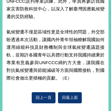
UNFCCC談判專業訓練。此外，學員將參訪我國
播
家災害防救科技中心，以深入了解臺灣因應氣候變
政
遷的災防經驗。
府
資
訊
氣候變遷不僅是區域性更是全球性的問題，外交部
公
盼透過本次活動，讓國內外青年領袖瞭解我國如何
開
運用綠能科技及財務機制與全球氣候變遷議題接
為
軌，並期許各國青年以具體行動支持我國持續秉於
民
服
專業有意義參與UNFCCC締約方大會，讓我國在
務
對抗氣候變遷與節能減碳等方面與國際接軌，對國
際社會做出更積極的貢獻。（E）
本
部
相
關
回上一頁
回最上面
網
站