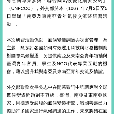
有意義專業參與「聯合國氣候變化綱要公約」
經
（UNFCCC），外交部於本（106）年7月3日至5
濟
日
日舉辦「南亞及東南亞青年氣候交流暨研習活
不
落
動」。
國
台
本次研習活動係以「氣候變遷調適與災害管理」為
海
和
主題，除探討各國如何有效運用科技與財務機制應
平
對國際氣候變遷，另提供南亞及東南亞青年領袖與
護
臺灣青年官員、學生及NGO代表專業互動的機
照
會，藉以提升我與南亞及東南亞青年交流及情誼。
回
首
網
外交部政務次長吳志中在開幕致詞中強調應對全球
頁
站
氣候變遷問題刻不容緩，臺灣、南亞及東南亞國
關
家，同樣遭受嚴峻的氣候變遷衝擊，我國善盡己力
於
導
本
協助許多國家進行氣候調適的工作，未來將續在氣
覽