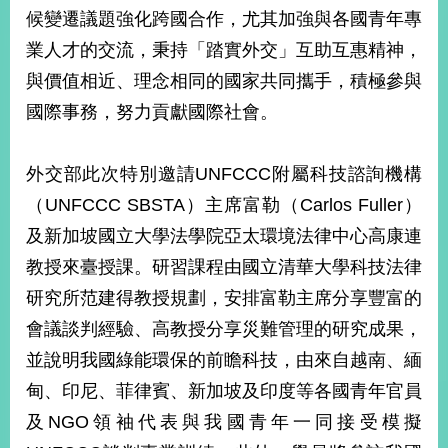
部
候變遷議題強化跨國合作，尤其加強與各國青年專
新
業人才的交流，秉持「踏實外交」互助互惠精神，
聞
與價值相近、理念相同的國家共同攜手，積極參與
中
心
國際事務，努力貢獻國際社會。
外
外交部此次特別邀請UNFCCC附屬科技諮詢機構
交
資
（UNFCCC SBSTA）主席富勒（Carlos Fuller）
訊
及新加坡國立大學法學院亞太環境法律中心高康連
國
教授來臺授課。研習課程由國立清華大學科技法律
家
研究所范建得教授規劃，安排富勒主席分享豐富的
與
會議談判經驗、高教授分享災難管理的研究成果，
地
區
並說明我國綠能環保的前瞻科技，由來自越南、緬
甸、印尼、菲律賓、新加坡及印度等各國青年官員
國
際
及NGO領袖代表與我國青年一同接受模擬
傳