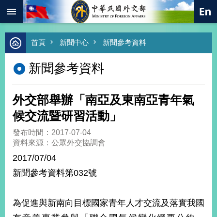
:::
跳到主要內容區塊
進
首頁
新聞中心
新聞參考資料
階
搜
新聞參考資料
尋
熱
門
外交部舉辦「南亞及東南亞青年氣
關
鍵
候交流暨研習活動」
字
發布時間：2017-07-04
總
資料來源：公眾外交協調會
合
外
2017/07/04
交
新聞參考資料第032號
價
值
外
為促進與新南向目標國家青年人才交流及落實我國
交