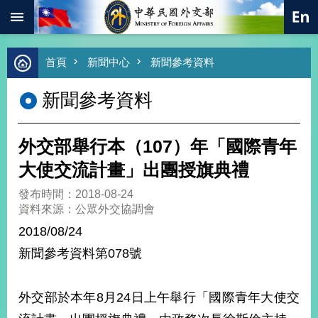
:::
跳到主要內容區塊
進
首頁
新聞中心
新聞參考資料
階
搜
新聞參考資料
尋
熱
門
外交部舉行本（107）年「國際青年
關
鍵
大使交流計畫」出團授旗典禮
字
發布時間：2018-08-24
總
資料來源：公眾外交協調會
合
外
2018/08/24
交
新聞參考資料第078號
價
值
外
外交部於本年8月24日上午舉行「國際青年大使交
交