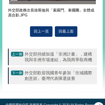
告
外交部政務次長徐斯儉與「索羅門、泰國團」全體成
隱
員合影.JPG
私
權
保
回上一頁
回最上面
護
及
資
訊
外交部持續加溫「非洲計畫」，建構
安
全
我與非洲市場連結，為我商爭取商機
政
策
外交部歡迎我國青年參加「坎城國際
創意節」臺灣代表隊選拔賽
無
障
礙
:::
網
站
說
中華民國外交部 版權所有 Copyright © 2020 All Rights Reserved