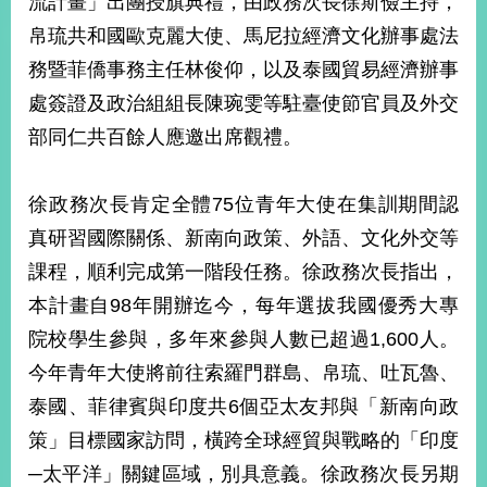
流計畫」出團授旗典禮，由政務次長徐斯儉主持，
經
帛琉共和國歐克麗大使、馬尼拉經濟文化辦事處法
濟
日
務暨菲僑事務主任林俊仰，以及泰國貿易經濟辦事
不
落
處簽證及政治組組長陳琬雯等駐臺使節官員及外交
國
部同仁共百餘人應邀出席觀禮。
台
海
和
徐政務次長肯定全體75位青年大使在集訓期間認
平
真研習國際關係、新南向政策、外語、文化外交等
護
課程，順利完成第一階段任務。徐政務次長指出，
照
本計畫自98年開辦迄今，每年選拔我國優秀大專
回
院校學生參與，多年來參與人數已超過1,600人。
首
網
今年青年大使將前往索羅門群島、帛琉、吐瓦魯、
頁
站
泰國、菲律賓與印度共6個亞太友邦與「新南向政
關
策」目標國家訪問，橫跨全球經貿與戰略的「印度
於
導
本
─太平洋」關鍵區域，別具意義。徐政務次長另期
覽