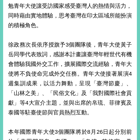
部
勉青年大使讓受訪國家感受臺灣人的熱情與活力，
新
同時藉由實地體驗，思考臺灣在印太區域所能扮演
聞
的積極角色。
中
心
徐政務次長依序授旗予3個團隊後，青年大使黃子
外
岳同學代表致詞，感謝本計畫讓臺灣年輕世代有機
交
資
會體驗我國外交工作，擴展國際交流經驗，青年大
訊
使將不負使命完成外交任務。青年大使接著展演4
國
週集訓成果，以活力舞動，呈現「臺灣節慶」、
家
「山林之美」、「民俗文化」及「我對國際社會貢
與
獻」等4大宣介主題，並與出席的帛琉、菲律賓及
地
區
泰國等駐臺使節與官員熱烈互動。
國
際
本年國際青年大使3個團隊將於8月26日起分別前
傳