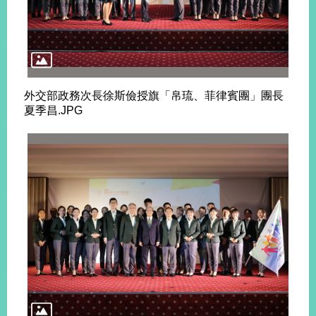
旅
部
粉
外
長
絲
國
信
專
人
箱
頁
急
難
救
外交部政務次長徐斯儉授旗「帛琉、菲律賓團」團長
LINE
助
Instagram
X平台
夏季昌.JPG
服
(原推特)
務
專
線
APP
YouTube
RSS
政
府
網
站
資
料
開
放
宣