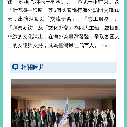
往「索羅門群島─泰國」、「帛琉─菲律賓」及
播
「吐瓦魯─印度」等6個國家進行海外訪問交流10
政
天，出訪活動以「交流研習」、「志工服務」、
府
「拜會參訪」及「文化外交」為四大主軸，並搭配
資
訊
精緻的文化演出，在海外為臺灣發聲，爭取各國人
公
士的友誼與支持，成為臺灣最佳代言人。（E）
開
為
民
相關圖片
服
務
本
部
相
關
網
站