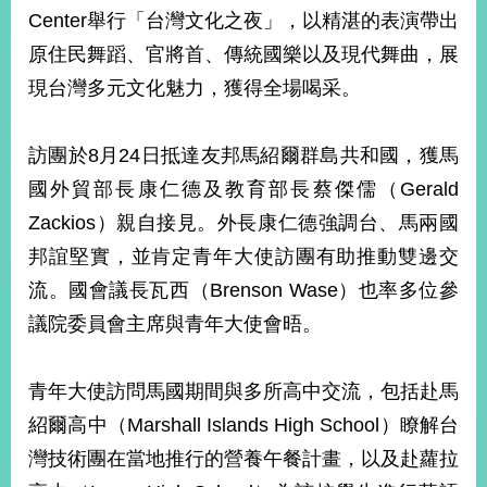
部
Center舉行「台灣文化之夜」，以精湛的表演帶出
新
原住民舞蹈、官將首、傳統國樂以及現代舞曲，展
聞
現台灣多元文化魅力，獲得全場喝采。
中
心
訪團於8月24日抵達友邦馬紹爾群島共和國，獲馬
外
國外貿部長康仁德及教育部長蔡傑儒（Gerald
交
資
Zackios）親自接見。外長康仁德強調台、馬兩國
訊
邦誼堅實，並肯定青年大使訪團有助推動雙邊交
國
流。國會議長瓦西（Brenson Wase）也率多位參
家
議院委員會主席與青年大使會晤。
與
地
區
青年大使訪問馬國期間與多所高中交流，包括赴馬
紹爾高中（Marshall Islands High School）瞭解台
國
際
灣技術團在當地推行的營養午餐計畫，以及赴蘿拉
傳