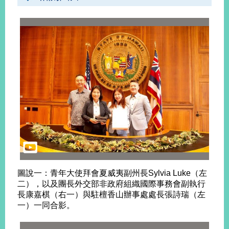
告
隱
私
權
保
護
及
資
訊
安
全
政
策
圖說一：青年大使拜會夏威夷副州長Sylvia Luke（左
無
二），以及團長外交部非政府組織國際事務會副執行
障
長康嘉棋（右一）與駐檀香山辦事處處長張詩瑞（左
礙
一）一同合影。
網
站
說