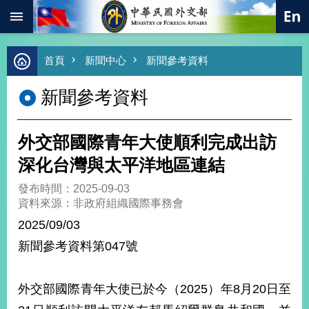
:::
跳到主要內容區塊
進
首頁
新聞中心
新聞參考資料
階
搜
新聞參考資料
尋
熱
門
外交部國際青年大使順利完成出訪
關
鍵
深化台灣與太平洋地區連結
字
發布時間：2025-09-03
總
資料來源：非政府組織國際事務會
合
外
2025/09/03
交
新聞參考資料第047號
價
值
外
外交部國際青年大使已於今（2025）年8月20日至
交