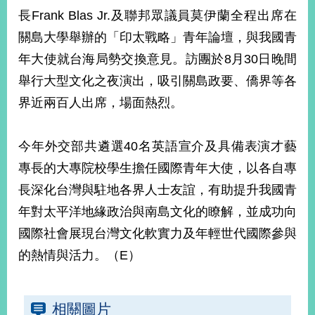
長Frank Blas Jr.及聯邦眾議員莫伊蘭全程出席在
關島大學舉辦的「印太戰略」青年論壇，與我國青
旅
部
粉
外
長
絲
年大使就台海局勢交換意見。訪團於8月30日晚間
國
信
專
人
箱
頁
急
舉行大型文化之夜演出，吸引關島政要、僑界等各
難
救
界近兩百人出席，場面熱烈。
LINE
助
Instagram
X平台
服
(原推特)
務
專
線
今年外交部共遴選40名英語宣介及具備表演才藝
APP
YouTube
RSS
專長的大專院校學生擔任國際青年大使，以各自專
長深化台灣與駐地各界人士友誼，有助提升我國青
政
府
年對太平洋地緣政治與南島文化的瞭解，並成功向
網
國際社會展現台灣文化軟實力及年輕世代國際參與
站
的熱情與活力。（E）
資
料
開
放
相關圖片
宣