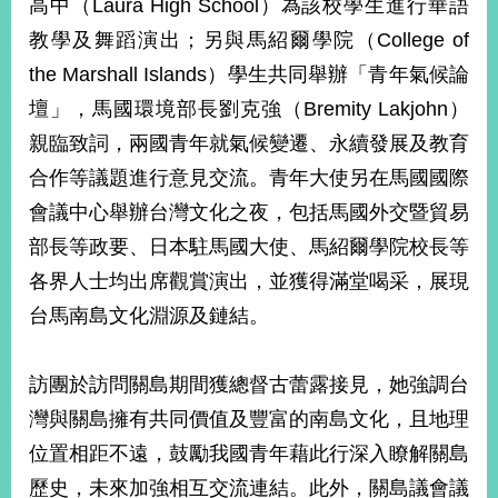
高中（Laura High School）為該校學生進行華語
播
教學及舞蹈演出；另與馬紹爾學院（College of
政
the Marshall Islands）學生共同舉辦「青年氣候論
府
壇」，馬國環境部長劉克強（Bremity Lakjohn）
資
訊
親臨致詞，兩國青年就氣候變遷、永續發展及教育
公
合作等議題進行意見交流。青年大使另在馬國國際
開
會議中心舉辦台灣文化之夜，包括馬國外交暨貿易
為
部長等政要、日本駐馬國大使、馬紹爾學院校長等
民
服
各界人士均出席觀賞演出，並獲得滿堂喝采，展現
務
台馬南島文化淵源及鏈結。
本
部
訪團於訪問關島期間獲總督古蕾露接見，她強調台
相
灣與關島擁有共同價值及豐富的南島文化，且地理
關
網
位置相距不遠，鼓勵我國青年藉此行深入瞭解關島
站
歷史，未來加強相互交流連結。此外，關島議會議