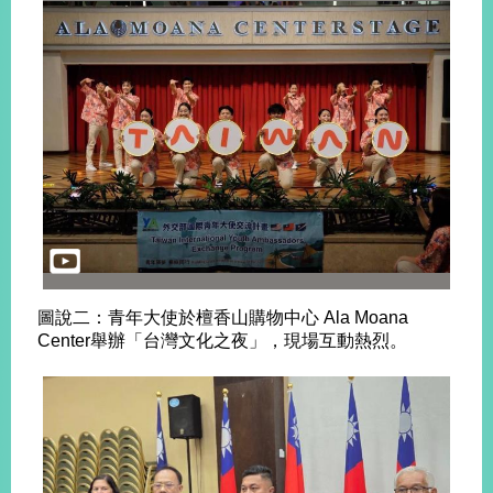
明
聯
絡
我
們
圖說二：青年大使於檀香山購物中心 Ala Moana
Center舉辦「台灣文化之夜」，現場互動熱烈。