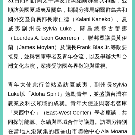
31日順利訪問太平洋友邦馬紹爾群島共和國，並
經
順訪美國夏威夷及關島，期間分獲馬紹爾群島共和
濟
日
國外交暨貿易部長康仁德（Kalani Kaneko）、夏
不
落
威夷副州長Sylvia Luke、關島總督古蕾露
國
（Lourdes A. Leon Guerrero）、聯邦眾議員莫伊
台
蘭（James Moylan）及議長Frank Blas Jr.等政要
海
和
接見，並與智庫學者及青年交流，以及舉辦大型台
平
灣文化表演，深獲受訪國各界歡迎與重視。
護
照
青年大使此行首站造訪夏威夷，副州長Sylvia
回
Luke以「Aloha Spirit」勉勵青年，並盛讚台灣在
首
網
農業及科技領域的成就。青年大使並與著名智庫
頁
站
「東西中心」（East-West Center）學者座談，共
關
同探討能源、永續與區域合作等議題。訪團另特別
於
導
本
在當地人潮聚集的檀香山市購物中心Ala Moana
覽