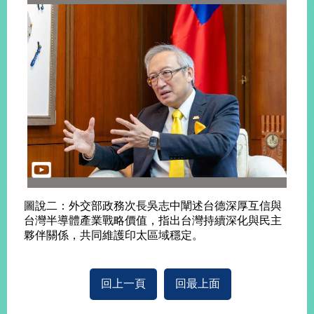
明
聯
絡
我
們
圖說二：外交部政務次長吳志中闡述台德深厚互信與
台灣半導體產業戰略價值，指出台灣持續深化與民主
夥伴關係，共同維護印太區域穩定。
回上一頁
回最上面