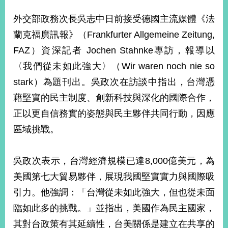
經
濟
外交部政務次長吳志中日前接受德國主流媒體《法
日
蘭克福廣訊報》（Frankfurter Allgemeine Zeitung,
不
落
FAZ）資深記者 Jochen Stahnke專訪，報導以
國
〈我們從未如此強大〉（Wir waren noch nie so
台
stark）為題刊出。吳政次在訪談中指出，台灣憑
海
和
藉堅實的民主制度、創新科技與深化的國際合作，
平
正以更自信務實的姿態與民主夥伴共同行動，因應
護
照
區域挑戰。
回
吳政次表示，台灣經濟規模已達8,000億美元，為
首
網
美國第七大貿易夥伴，展現我國堅實實力與國際吸
頁
站
引力。他強調：「台灣從未如此強大，但也從未面
關
於
臨如此多的挑戰。」並指出，美國作為民主國家，
導
本
其對台政策有其延續性，台美關係是建立在共享的
覽