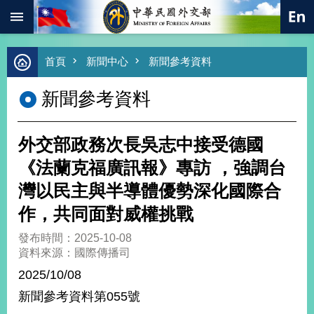
:::
跳到主要內容區塊
進
首頁
新聞中心
新聞參考資料
階
搜
新聞參考資料
尋
熱
門
外交部政務次長吳志中接受德國
關
鍵
《法蘭克福廣訊報》專訪 ，強調台
字
灣以民主與半導體優勢深化國際合
總
合
作，共同面對威權挑戰
外
交
發布時間：2025-10-08
資料來源：國際傳播司
價
值
2025/10/08
外
新聞參考資料第055號
交