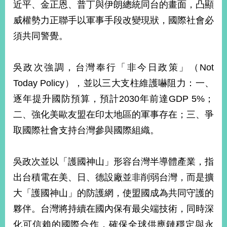
近平、金正恩、普丁與伊朗總統同台的畫面，凸顯
播
威權勢力正聯手以軍事手段改變現狀，國際社會必
政
須共同警覺。
府
資
訊
吳政次強調，台灣奉行「非今日政策」（Not
公
開
Today Policy），並以三大支柱維護嚇阻力：一、
逐年提升國防預算，預計2030年前達GDP 5%；
為
二、強化美歐友盟在印太地區的軍事存在；三、爭
民
服
取國際社會支持台灣參與國際組織。
務
本
吳政次並以「護國神山」形容台灣半導體產業，指
部
出台積電在美、日、德設廠並非削弱台灣，而是擴
相
關
大「護國神山」的防護網，使盟國成為共同守護的
網
夥伴。台灣將持續在國內保有最尖端技術，同時深
站
化可信賴的國際合作，確保全球供應鏈穩定與永