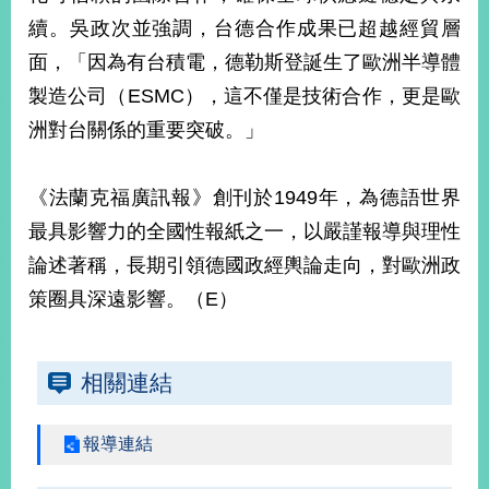
續。吳政次並強調，台德合作成果已超越經貿層
面，「因為有台積電，德勒斯登誕生了歐洲半導體
旅
部
粉
外
長
絲
國
信
專
製造公司（ESMC），這不僅是技術合作，更是歐
人
箱
頁
急
洲對台關係的重要突破。」
難
救
LINE
助
Instagram
X平台
服
(原推特)
務
《法蘭克福廣訊報》創刊於1949年，為德語世界
專
線
最具影響力的全國性報紙之一，以嚴謹報導與理性
APP
YouTube
RSS
論述著稱，長期引領德國政經輿論走向，對歐洲政
策圈具深遠影響。（E）
政
府
網
站
相關連結
資
料
開
報導連結
放
宣