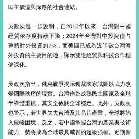
部
民主價值與深厚的社會連結。
新
聞
吳政次進一步說明，自2010年以來，台灣對中國
中
心
經貿依存度持續下降；2024年台灣對中投資僅占
整體對外投資的7%，而美國已成為近半數台灣海
外
外投資的主要目的地，顯示雙邊經貿與科技合作穩
交
資
健深化。
訊
國
吳政次指出，俄烏戰爭揭示獨裁國家試圖以武力改
家
變國際秩序的現實。台灣作為成熟民主國家及全球
與
地
半導體重鎮，其安全攸關全球穩定。此外，吳政次
區
也警示，若世界失去台灣及其晶片產業，全球將陷
入嚴峻困境；反之，若中國掌握台灣的產業與技術
國
際
能力，勢將成為全球最具威脅的超級強權。近期習
傳