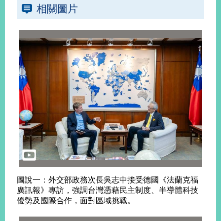
相關圖片
告
隱
私
權
保
護
及
資
訊
安
全
政
策
無
障
圖說一：外交部政務次長吳志中接受德國《法蘭克福
礙
廣訊報》專訪，強調台灣憑藉民主制度、半導體科技
網
優勢及國際合作，面對區域挑戰。
站
說