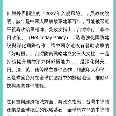
部
新
針對外界關注的「2027年入侵風險」，吳政次說
聞
明，該年是中國人民解放軍建軍百年，可能被習近
中
心
平視為政治里程碑。吳政次指出，台灣奉行「非今
日政策」（Not Today Policy），透過強化國防建
外
設與深化國際合作，讓中國永遠沒有發動攻擊的
交
資
「好時機」。台灣防衛戰略建立於三大支柱：一是
訊
持續提升國防預算與威懾能力；二是深化與美、
國
日、法、英、德等民主夥伴合作，維護印太和平；
家
三是鞏固台灣在全球供應鏈中的關鍵地位，推動科
與
地
技與經貿夥伴關係。
區
在科技與經濟領域方面，吳政次指出，台灣半導體
國
際
產業是全球穩定的戰略基石，全球約70%的半導體
傳