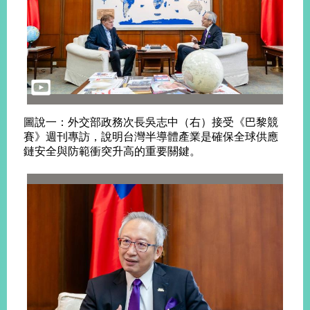
告
隱
私
權
保
護
及
圖說一：外交部政務次長吳志中（右）接受《巴黎競
資
賽》週刊專訪，說明台灣半導體產業是確保全球供應
訊
鏈安全與防範衝突升高的重要關鍵。
安
全
政
策
無
障
礙
網
站
說