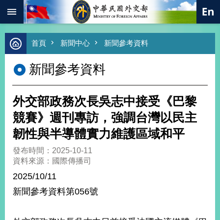
:::
跳到主要內容區塊
進
首頁
新聞中心
新聞參考資料
階
搜
新聞參考資料
尋
熱
門
外交部政務次長吳志中接受《巴黎
關
鍵
競賽》週刊專訪，強調台灣以民主
字
韌性與半導體實力維護區域和平
總
合
發布時間：2025-10-11
外
資料來源：國際傳播司
交
2025/10/11
價
新聞參考資料第056號
值
外
交