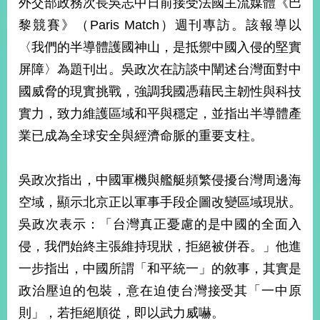
外交部政務次長吳志中日前接受法國主流媒體《巴
經
濟
黎競賽》（Paris Match）週刊專訪。該報導以
日
〈我們的半導體護國神山，是抵禦中國入侵的堅實
不
落
屏障〉為題刊出。吳政次在訪談中闡述台灣面對中
國
國威脅的現實挑戰，強調我國憑藉民主韌性與科技
台
實力，致力維護區域和平與穩定，並指出半導體產
海
和
業已成為全球安全與經濟命脈的重要支柱。
平
護
照
吳政次指出，中國軍機與艦艇頻繁侵擾台灣周邊海
空域，顯示北京正以軍事手段企圖改變區域現狀。
回
吳政次表示：「台灣真正憂慮的是中國的全面入
首
網
侵，我們始終主張維持現狀，拒絕被併吞。」他進
頁
站
一步指出，中國所謂「和平統一」的敘事，其實是
關
政治壓迫的包裝，意在迫使台灣接受其「一中原
於
導
本
則」，若拒絕順從，即以武力威嚇。
覽