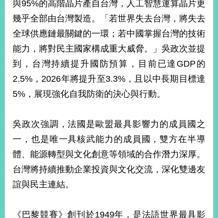
與95%的高階晶片產自台灣，人工智慧運算晶片更
播
幾乎全部由台灣製造。「若世界失去台灣，將失去
政
全球供應鏈最關鍵的一環；若中國掌握台灣的技術
府
資
能力，將對民主國家構成重大威脅。」吳政次並提
訊
到，台灣持續提升國防預算，目前已達GDP的
公
2.5%，2026年將提升至3.3%，且以中長期目標達
開
5%，展現強化自我防衛的決心與行動。
為
民
服
吳政次強調，法國是歐盟最具影響力的成員國之
務
一，也是唯一具核武能力的成員國，雙方在半導
體、能源轉型與文化創意等領域的合作潛力深厚。
本
部
台灣將持續推動企業投資與文化交流，深化雙邊友
相
誼與民主連結。
關
網
站
《巴黎競賽》創刊於1949年，是法語世界最具影