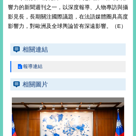
響力的新聞週刊之一，以深度報導、人物專訪與攝
影見長，長期關注國際議題，在法語媒體圈具高度
旅
部
粉
外
長
絲
影響力，對歐洲及全球輿論皆有深遠影響。（E）
國
信
專
人
箱
頁
急
難
救
LINE
助
Instagram
X平台
服
(原推特)
相關連結
務
專
線
報導連結
APP
YouTube
RSS
相關圖片
政
府
網
站
資
料
開
放
宣