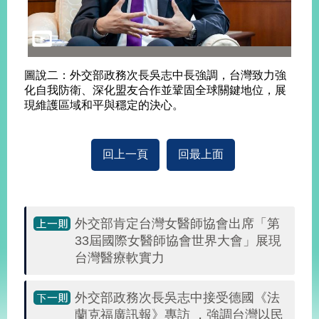
明
聯
絡
我
圖說二：外交部政務次長吳志中長強調，台灣致力強
們
化自我防衛、深化盟友合作並鞏固全球關鍵地位，展
現維護區域和平與穩定的決心。
回上一頁
回最上面
外交部肯定台灣女醫師協會出席「第
33屆國際女醫師協會世界大會」展現
台灣醫療軟實力
外交部政務次長吳志中接受德國《法
蘭克福廣訊報》專訪 ，強調台灣以民