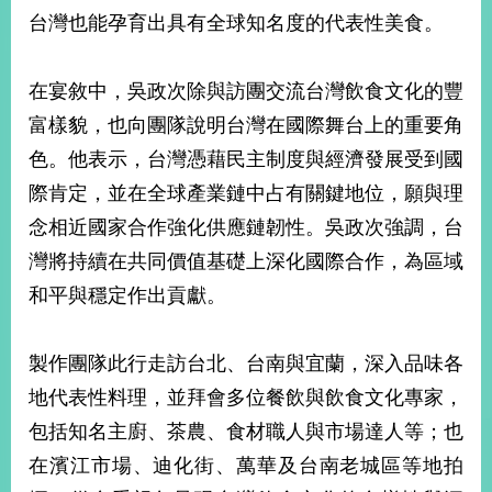
部
台灣也能孕育出具有全球知名度的代表性美食。
新
聞
在宴敘中，吳政次除與訪團交流台灣飲食文化的豐
中
心
富樣貌，也向團隊說明台灣在國際舞台上的重要角
色。他表示，台灣憑藉民主制度與經濟發展受到國
外
際肯定，並在全球產業鏈中占有關鍵地位，願與理
交
資
念相近國家合作強化供應鏈韌性。吳政次強調，台
訊
灣將持續在共同價值基礎上深化國際合作，為區域
國
和平與穩定作出貢獻。
家
與
地
製作團隊此行走訪台北、台南與宜蘭，深入品味各
區
地代表性料理，並拜會多位餐飲與飲食文化專家，
包括知名主廚、茶農、食材職人與市場達人等；也
國
際
在濱江市場、迪化街、萬華及台南老城區等地拍
傳