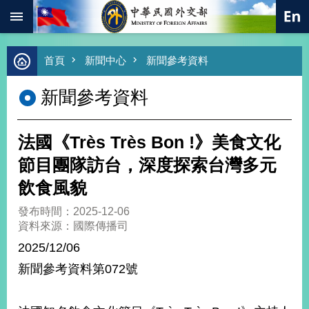
:::
跳到主要內容區塊
進
首頁
新聞中心
新聞參考資料
階
搜
新聞參考資料
尋
熱
門
法國《Très Très Bon !》美食文化
關
鍵
節目團隊訪台，深度探索台灣多元
字
飲食風貌
總
合
發布時間：2025-12-06
外
資料來源：國際傳播司
交
2025/12/06
價
新聞參考資料第072號
值
外
交