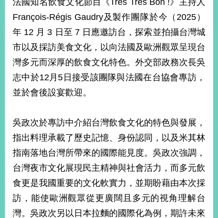
法國知名飲食文化節目《Très Très Bon !》主持人
經
濟
François-Régis Gaudry及製作團隊於今（2025）
日
年 12 月 3 日至 7 日應邀訪台，探索並拍攝台灣城
不
落
市以及採訪美食文化，以向法國及歐洲觀眾呈現台
國
灣多元而深厚的飲食文化特色。外交部政務次長吳
台
志中於12月5日接受該團隊與法國在台協會專訪，
海
和
並於會後設宴歡迎。
平
護
照
吳政次於專訪中介紹台灣飲食文化的特色與發展，
指出料理承載了歷史記憶、身份認同，以及米其林
回
指南落地台灣所帶來的國際能見度。吳政次強調，
首
網
台灣夜市文化展現民主精神與社會活力，而多元飲
頁
站
食更是我國重要的文化軟實力，並期盼藉由本次採
關
訪，能使歐洲觀眾從更廣闊且多元的視角理解台
於
導
本
灣。吳政次另以日本拉麵的國際化為例，期許未來
覽