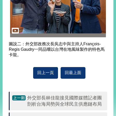
告
隱
私
權
保
護
及
圖說二：外交部政務次長吳志中與主持人François-
資
Regis Gaudry一同品嚐以台灣在地風味製作的特色馬
訊
卡龍。
安
全
政
回上一頁
回最上面
策
無
障
外交部長林佳龍接見國際媒體記者團
礙
剖析台海局勢與全球民主供應鏈布局
網
站
說