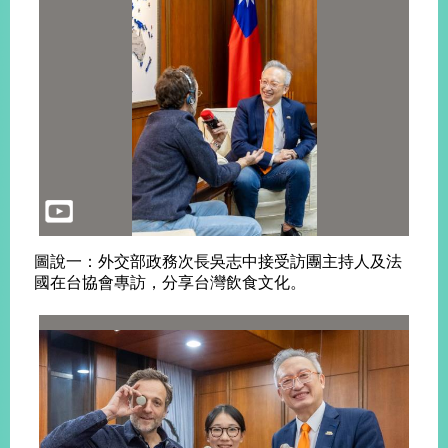
旅
部
粉
外
長
絲
國
信
專
人
箱
頁
急
難
救
LINE
助
Instagram
X平台
服
(原推特)
務
專
線
APP
YouTube
RSS
圖說一：外交部政務次長吳志中接受訪團主持人及法
政
國在台協會專訪，分享台灣飲食文化。
府
網
站
資
料
開
放
宣