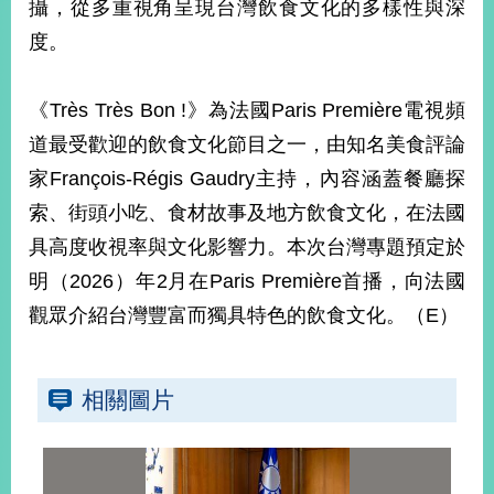
攝，從多重視角呈現台灣飲食文化的多樣性與深
播
度。
政
府
資
《Très Très Bon !》為法國Paris Première電視頻
訊
道最受歡迎的飲食文化節目之一，由知名美食評論
公
家François-Régis Gaudry主持，內容涵蓋餐廳探
開
索、街頭小吃、食材故事及地方飲食文化，在法國
為
具高度收視率與文化影響力。本次台灣專題預定於
民
服
明（2026）年2月在Paris Première首播，向法國
務
觀眾介紹台灣豐富而獨具特色的飲食文化。（E）
本
部
相
相關圖片
關
網
站