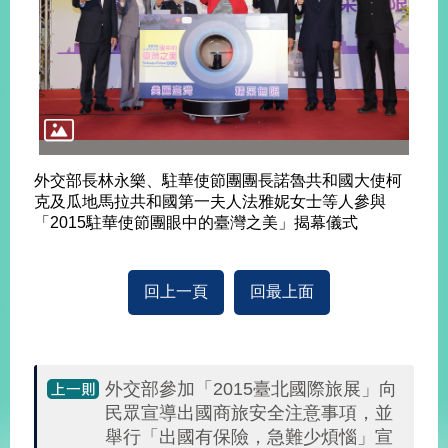
播
政
府
資
訊
公
開
外交部長林永樂、駐華使節團團長諾魯共和國大使柯
克及瓜地馬拉共和國第一夫人法雅妮女士等人參與
為
「2015駐華使節團眼中的臺灣之美」揭幕儀式
民
服
務
回上一頁
回最上面
本
部
相
關
外交部參加「2015臺北國際旅展」向
網
民眾宣導出國商旅安全注意事項，並
站
舉行「出國有保險，急難少煩惱」宣