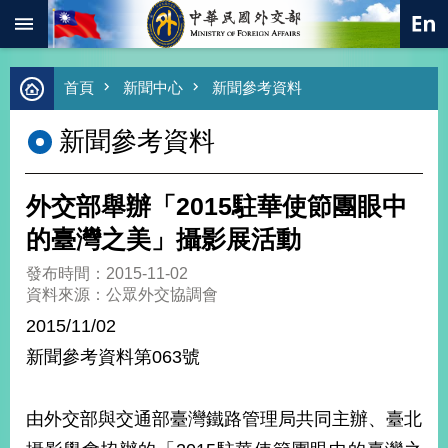
:::
跳到主要內容區塊
進
首頁
新聞中心
新聞參考資料
階
搜
新聞參考資料
尋
熱
門
外交部舉辦「2015駐華使節團眼中
關
鍵
的臺灣之美」攝影展活動
字
發布時間：2015-11-02
總
資料來源：公眾外交協調會
合
外
2015/11/02
交
新聞參考資料第063號
價
值
外
由外交部與交通部臺灣鐵路管理局共同主辦、臺北
交