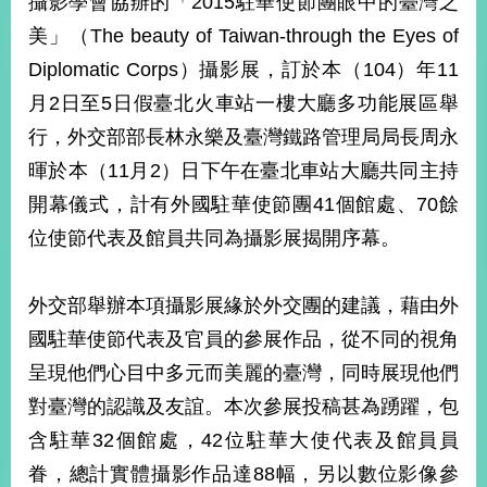
攝影學會協辦的「2015駐華使節團眼中的臺灣之
經
美」（The beauty of Taiwan-through the Eyes of
濟
日
Diplomatic Corps）攝影展，訂於本（104）年11
不
落
月2日至5日假臺北火車站一樓大廳多功能展區舉
國
行，外交部部長林永樂及臺灣鐵路管理局局長周永
台
暉於本（11月2）日下午在臺北車站大廳共同主持
海
和
開幕儀式，計有外國駐華使節團41個館處、70餘
平
位使節代表及館員共同為攝影展揭開序幕。
護
照
外交部舉辦本項攝影展緣於外交團的建議，藉由外
回
國駐華使節代表及官員的參展作品，從不同的視角
首
網
呈現他們心目中多元而美麗的臺灣，同時展現他們
頁
站
對臺灣的認識及友誼。本次參展投稿甚為踴躍，包
關
含駐華32個館處，42位駐華大使代表及館員員
於
導
本
眷，總計實體攝影作品達88幅，另以數位影像參
覽