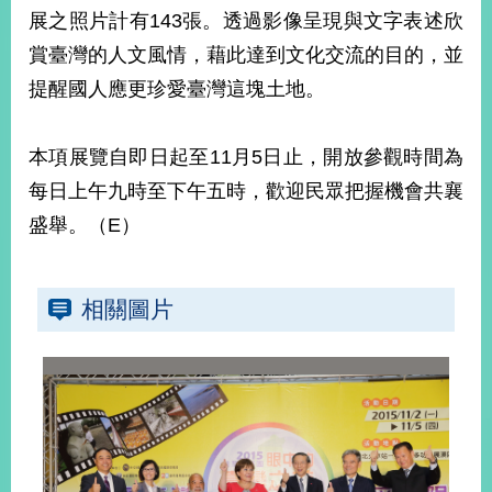
部
展之照片計有143張。透過影像呈現與文字表述欣
新
賞臺灣的人文風情，藉此達到文化交流的目的，並
聞
提醒國人應更珍愛臺灣這塊土地。
中
心
本項展覽自即日起至11月5日止，開放參觀時間為
外
每日上午九時至下午五時，歡迎民眾把握機會共襄
交
資
盛舉。（E）
訊
國
相關圖片
家
與
地
區
國
際
傳