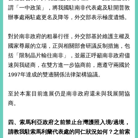
明
謂「一中政策」，將我國駐南非代表處及駐開普敦
辦事處兩駐處更名及降等，外交部表示極度遺憾。
聯
絡
我
對於南非政府的粗暴行徑，外交部基於維護主權及
們
國家尊嚴的立場，正與相關部會研議反制措施，包
括「限制晶片輸往南非」，並嚴正呼籲南非政府儘
速與我磋商，在雙方進一步協商前，應遵守兩國於
1997年達成的雙邊關係法律架構協議。
至於本案目前進展仍是南非政府還未與我展開協
商。
四、索馬利亞政府之前禁止台灣護照入境
/
過境，
請教我駐索馬利蘭代表處的同仁狀況如何？之前索