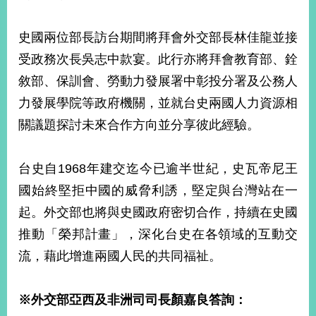
史國兩位部長訪台期間將拜會外交部長林佳龍並接
旅
部
粉
外
長
絲
受政務次長吳志中款宴。此行亦將拜會教育部、銓
國
信
專
人
箱
頁
急
敘部、保訓會、勞動力發展署中彰投分署及公務人
難
救
力發展學院等政府機關，並就台史兩國人力資源相
LINE
助
Instagram
X平台
服
(原推特)
務
關議題探討未來合作方向並分享彼此經驗。
專
線
APP
YouTube
RSS
台史自1968年建交迄今已逾半世紀，史瓦帝尼王
國始終堅拒中國的威脅利誘，堅定與台灣站在一
政
府
起。外交部也將與史國政府密切合作，持續在史國
網
推動「榮邦計畫」，深化台史在各領域的互動交
站
流，藉此增進兩國人民的共同福祉。
資
料
開
※
外交部亞西及非洲司司長顏嘉良
答詢：
放
宣