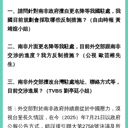
告
一、請問針對南非政府擅自更名降等我國駐處，我
隱
國目前規劃會採取哪些反制措施？（自由時報
黃
私
靖媗小姐）
權
保
護
二、南非片面更名降等我駐處，目前外交部跟南非
及
資
交涉的進度？我方反制措施？（公視
歐芸榕先
訊
生）
安
全
政
三、南非外交部擅改台灣駐處地址、聯絡方式等，
策
目前交涉進展？（
TVBS
劉亭廷小姐）
無
障
答：外交部對於南非政府持續扈從於中國壓力，漠
礙
網
視台斐長久情誼，在今（2025）年7月21日以政府
站
公報公告方式，錯誤援引聯大第2758號決議及所
說