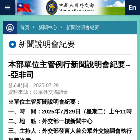
:::
跳到主要內容區塊
進
首頁
新聞中心
新聞說明會紀要
階
搜
新聞說明會紀要
尋
熱
門
本部單位主管例行新聞說明會紀要--
關
鍵
-亞非司
字
發布時間：2025-07-29
總
資料來源：公眾外交協調會
合
外
※
單位主管新聞說明會紀要：
交
一、時 間：
2025
年
7
月
29
日（星期二）上午
11
時
價
二、地 點：外交部一樓新聞中心
值
外
三、主持人：外交部發言人兼
公眾外交協調會執行
交