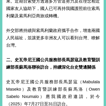
果。近期台索雙方透過多方管道努力及在理念相近
播
國家友人協助下，國人已可再持我國護照前往索馬
政
利蘭及索馬利亞商旅或轉機。
府
資
訊
外交部將持續與索馬利蘭政府攜手合作，增進兩國
公
人民福祉，並讓更多非洲友人可以看到台灣、瞭解
開
台灣。
為
民
服
二、史瓦帝尼王國公共服務部長馬瑟寇及教育暨訓
務
練部長蘇馬洛聯袂訪台，持續深化台史雙邊關係
本
部
史瓦帝尼王國公共服務部長馬瑟寇（Mabulala
相
Maseko）及教育暨訓練部長蘇馬洛（Owen
關
網
Sabelo Nxumalo）應我國政府邀請，於今
站
（2025）年7月27日至31日訪台。