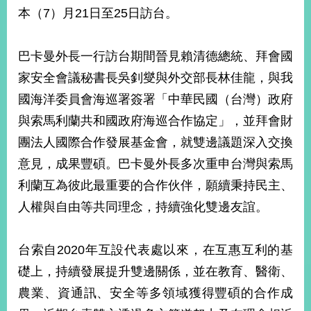
部
本（7）月21日至25日訪台。
新
聞
巴卡曼外長一行訪台期間晉見賴清德總統、拜會國
中
心
家安全會議秘書長吳釗燮與外交部長林佳龍，與我
國海洋委員會海巡署簽署「中華民國（台灣）政府
外
與索馬利蘭共和國政府海巡合作協定」，並拜會財
交
資
團法人國際合作發展基金會，就雙邊議題深入交換
訊
意見，成果豐碩。巴卡曼外長多次重申台灣與索馬
國
利蘭互為彼此最重要的合作伙伴，願續秉持民主、
家
人權與自由等共同理念，持續強化雙邊友誼。
與
地
區
台索自2020年互設代表處以來，在互惠互利的基
礎上，持續發展提升雙邊關係，並在教育、醫衛、
國
際
農業、資通訊、安全等多領域獲得豐碩的合作成
傳