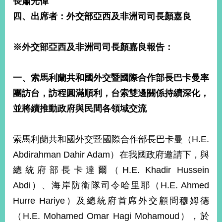
長蕭光偉
經
四、出席者：
外交部亞西及非洲司司長顏嘉良
濟
日
不
落
※
外交部亞西及非洲司司長顏嘉良
報告：
國
台
一、索馬利蘭共和國外交暨國際合作部長巴卡曼率
海
和
團訪台，訪程圓滿順利，台索雙邊關係持續深化，
平
並將續推動政府與民間各領域交流
護
照
索馬利蘭共和國外交暨國際合作部長巴卡曼（H.E.
回
Abdirahman Dahir Adam）在我國政府邀請下，與
首
網
總統府部長卡達爾（H.E. Khadir Hussein
頁
站
Abdi）、海岸防衛隊司令哈里耶（H.E. Ahmed
關
Hurre Hariye）及總統府首席外交顧問穆姆德
於
導
本
（H.E. Mohamed Omar Hagi Mohamoud），於
覽