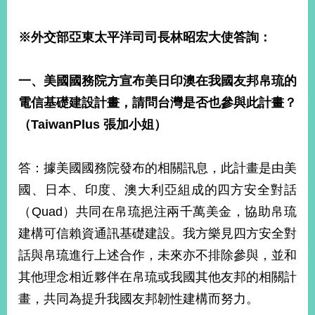
※外交部亞東太平洋司司長林昭宏大使答詢：
旅
部
粉
外
長
絲
國
信
專
人
箱
頁
急
一、美國國務院方宣布美日印澳在我國友邦帛琉的
難
救
電信基礎建設計畫，請問台灣是否也參與此計畫？
LINE
助
Instagram
X平台
服
(原推特)
務
（TaiwanPlus 張加小姐）
專
線
APP
YouTube
RSS
答：據美國國務院發布的相關訊息，此計畫是由美
國、日本、印度、澳大利亞組成的四方安全對話
政
府
（Quad）共同在帛琉挹注兩千萬美金，協助帛琉
網
建構可信賴資通訊基礎建設。我方樂見四方安全對
站
話與帛琉進行上述合作，未來亦不排除參與，並和
資
料
其他理念相近夥伴在帛琉或我國其他友邦的相關計
開
畫，共同為提升我國友邦韌性建構而努力。
放
宣