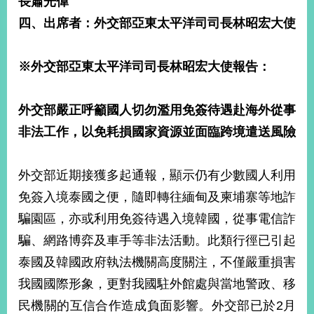
長蕭光偉
經
四、出席者：外交部亞東太平洋司司長林昭宏大使
濟
日
不
落
※外交部亞東太平洋司司長林昭宏大使報告：
國
台
外交部嚴正呼籲國人切勿濫用免簽待遇赴海外從事
海
和
非法工作，以免耗損國家資源並面臨跨境遣送風險
平
護
外交部近期接獲多起通報，顯示仍有少數國人利用
照
免簽入境泰國之便，隨即轉往緬甸及柬埔寨等地詐
回
騙園區，亦或利用免簽待遇入境韓國，從事電信詐
首
網
騙、網路博弈及車手等非法活動。此類行徑已引起
頁
站
泰國及韓國政府執法機關高度關注，不僅嚴重損害
關
我國國際形象，更對我國駐外館處與當地警政、移
於
導
本
民機關的互信合作造成負面影響。外交部已於2月
覽