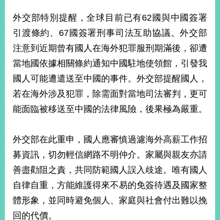
播
外交部特別提醒，全球目前已有62國與中國簽署
政
引渡條約、67國簽署刑事司法互助協議。外交部
府
注意到近期曾有國人在海外犯罪服刑期滿後，卻遭
資
訊
當地國依據相關條約通知中國駐地使領館，引發我
公
國人可能遭遣送至中國的事件。外交部提醒國人，
開
若在海外涉及犯罪，除需面對當地司法審判，更可
為
能面臨被移送至中國的法律風險，後果極為嚴重。
民
服
務
外交部在此重申，國人應審慎過濾海外高薪工作招
募資訊，切勿輕信網路不明仲介。家屬與親友亦請
本
部
善盡勸阻之責，共同防範國人誤入歧途。唯有國人
相
自律自重，方能維護得來不易的免簽待遇及國家整
關
網
體形象，並同時避免個人、家庭與社會付出難以挽
站
回的代價。