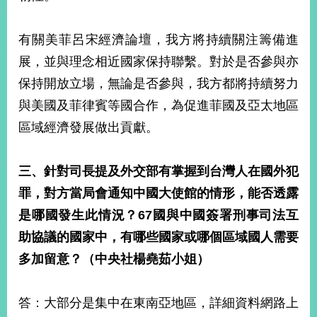
明
有關美菲呂宋經濟論壇，我方將持續關注籌備進
聯
絡
展，並與理念相近國家保持聯繫。對於是否參與亦
我
保持開放立場，無論是否參與，我方都將持續努力
們
與美國及菲律賓等國合作，為促進菲國及亞太地區
區域經濟發展做出貢獻。
三、針對司長提及外交部有掌握到台灣人在國外犯
罪，對方當局會通知中國大使館的情形，能否透露
是哪國發生此情況？67國與中國簽署刑事司法互
助協議的國家中，有哪些國家或哪個區域國人需要
多加留意？（中央社楊堯茹小姐）
答：大部分是集中在東南亞地區，詳細資料網路上