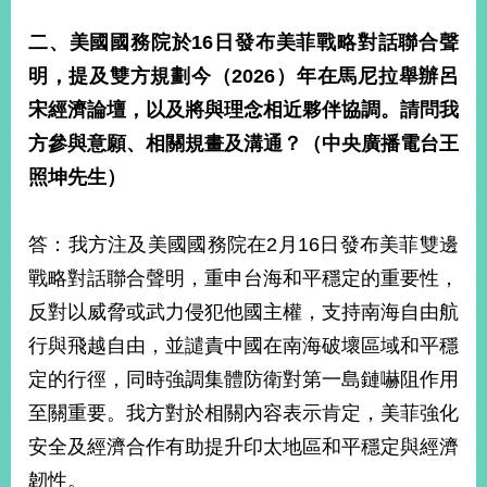
告
二、美國國務院於16日發布美菲戰略對話聯合聲
隱
明，提及雙方規劃今（2026）年在馬尼拉舉辦呂
私
宋經濟論壇，以及將與理念相近夥伴協調。請問我
權
保
方參與意願、相關規畫及溝通？（中央廣播電台王
護
照坤先生）
及
資
訊
答：我方注及美國國務院在2月16日發布美菲雙邊
安
全
戰略對話聯合聲明，重申台海和平穩定的重要性，
政
反對以威脅或武力侵犯他國主權，支持南海自由航
策
行與飛越自由，並譴責中國在南海破壞區域和平穩
無
定的行徑，同時強調集體防衛對第一島鏈嚇阻作用
障
至關重要。我方對於相關內容表示肯定，美菲強化
礙
網
安全及經濟合作有助提升印太地區和平穩定與經濟
站
韌性。
說