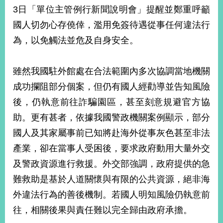
部
3日「單位主管例行新聞說明會」提醒並鄭重呼籲
新
國人切勿心存僥倖，濫用免簽待遇從事任何違法行
聞
為，以免觸法並危及自身安全。
中
心
雖然我國駐外館處在合法範圍內多次協調當地機關
外
成功攔阻部分個案，但仍有國人經勸導並告知風險
交
資
後，仍執意前往詐騙園區，甚至刻意規避官方協
訊
助。更有甚者，依據我國警政機關案例顯示，部分
國
國人及其家屬事前已知將赴海外從事灰色甚至非法
家
產業，卻在當事人受困後，要求政府動用大量外交
與
及警政資源進行救援。外交部強調，政府提供的急
地
區
難救助是基於人道關懷與有限的公共資源，絕非海
外違法行為的善後機制。若國人明知風險仍執意前
國
際
往，相關後果與責任難以完全歸由政府承擔。
傳