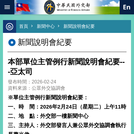
:::
跳到主要內容區塊
進
首頁
新聞中心
新聞說明會紀要
階
搜
新聞說明會紀要
尋
熱
門
本部單位主管例行新聞說明會紀要--
關
鍵
-亞太司
字
發布時間：2026-02-24
總
資料來源：公眾外交協調會
合
外
※單位主管例行新聞說明會紀要：
交
一、時 間：2026年2月24日（星期二）上午11時
價
二、地 點：外交部一樓新聞中心
值
外
三、主持人：外交部發言人兼公眾外交協調會執行
交