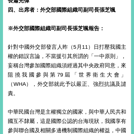
長蕭光偉
經
四、出席者：外交部國際組織司副司長張芝颯
濟
日
不
落
※外交部國際組織司副司長張芝颯報告：
國
台
針對中國外交部發言人昨（5月11）日打壓我國主
海
和
權的錯誤言論，不當援引其所謂的「一中原則」，
平
妄稱台灣參加國際組織須經過其中央政府同意，來
護
阻撓我國參與第79屆「世界衛生大會」
照
（WHA），外交部就此予以嚴正、強烈抗議及譴
回
責。
首
網
頁
站
中華民國台灣是主權獨立的國家，與中華人民共和
關
國互不隸屬，這是國際公認的台海現狀，我國享有
於
導
本
參與聯合國及相關多邊機制國際組織的權益，中國
覽