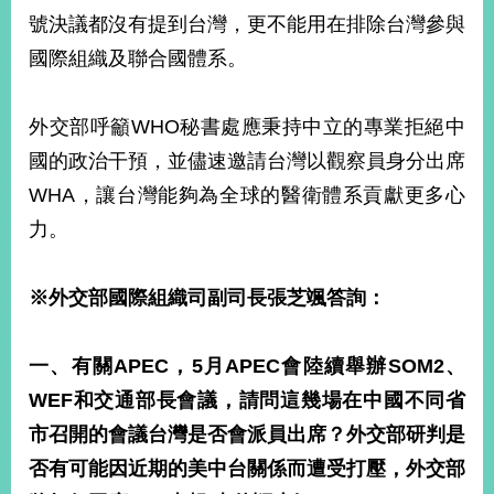
號決議都沒有提到台灣，更不能用在排除台灣參與
國際組織及聯合國體系。
旅
部
粉
外
長
絲
國
信
專
人
箱
頁
急
外交部呼籲WHO秘書處應秉持中立的專業拒絕中
難
救
國的政治干預，並儘速邀請台灣以觀察員身分出席
LINE
助
Instagram
X平台
服
(原推特)
務
WHA，讓台灣能夠為全球的醫衛體系貢獻更多心
專
線
力。
APP
YouTube
RSS
※外交部國際組織司副司長張芝颯答詢：
政
府
網
一、有關APEC，5月APEC會陸續舉辦SOM2、
站
WEF和交通部長會議，請問這幾場在中國不同省
資
料
市召開的會議台灣是否會派員出席？外交部研判是
開
否有可能因近期的美中台關係而遭受打壓，外交部
放
宣