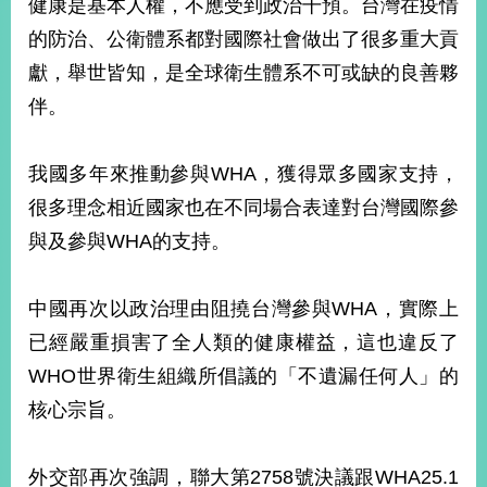
健康是基本人權，不應受到政治干預。台灣在疫情
播
的防治、公衛體系都對國際社會做出了很多重大貢
政
獻，舉世皆知，是全球衛生體系不可或缺的良善夥
府
伴。
資
訊
公
我國多年來推動參與WHA，獲得眾多國家支持，
開
很多理念相近國家也在不同場合表達對台灣國際參
為
與及參與WHA的支持。
民
服
務
中國再次以政治理由阻撓台灣參與WHA，實際上
已經嚴重損害了全人類的健康權益，這也違反了
本
部
WHO世界衛生組織所倡議的「不遺漏任何人」的
相
核心宗旨。
關
網
站
外交部再次強調，聯大第2758號決議跟WHA25.1