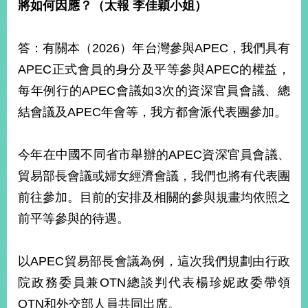
將如何因應？（太報 李佳穎小姐）
告
隱
答：有關本（2026）年台灣參與APEC，我們具有
私
APEC正式會員的身分及平等參與APEC的權益，
權
保
每年例行的APEC會議如3次的資深官員會議、總
護
結會議及APEC年會等，我方都會派代表團參加。
及
資
訊
今年在中國不同省市舉辦的APEC資深官員會議、
安
全
貿易部長會議或婦女經濟會議，我們也將有代表團
政
前往參加。目前的安排及相關的參與規畫均依照之
策
前平等參與的待遇。
無
障
以APEC貿易部長會議為例，這次我們規劃由行政
礙
網
院政務委員兼OTN總談判代表楊珍妮政委帶領
站
OTN和外交部人員共同出席。
說