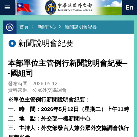
:::
跳到主要內容區塊
進
首頁
新聞中心
新聞說明會紀要
階
搜
新聞說明會紀要
尋
熱
門
本部單位主管例行新聞說明會紀要--
關
鍵
-國組司
字
發布時間：2026-05-12
總
資料來源：公眾外交協調會
合
外
※單位主管例行新聞說明會紀要：
交
一、時 間：2026年5月12日（星期二）上午11時
價
二、地 點：外交部一樓新聞中心
值
外
三、主持人：外交部發言人兼公眾外交協調會執行
交