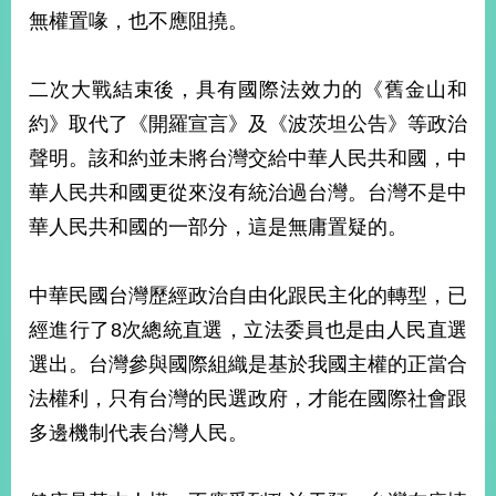
部
無權置喙，也不應阻撓。
新
聞
二次大戰結束後，具有國際法效力的《舊金山和
中
心
約》取代了《開羅宣言》及《波茨坦公告》等政治
聲明。該和約並未將台灣交給中華人民共和國，中
外
華人民共和國更從來沒有統治過台灣。台灣不是中
交
資
華人民共和國的一部分，這是無庸置疑的。
訊
國
中華民國台灣歷經政治自由化跟民主化的轉型，已
家
經進行了8次總統直選，立法委員也是由人民直選
與
選出。台灣參與國際組織是基於我國主權的正當合
地
區
法權利，只有台灣的民選政府，才能在國際社會跟
多邊機制代表台灣人民。
國
際
傳