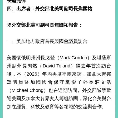
長蕭光偉
經
四、出席者：外交部北美司副司長焦國祐
濟
日
不
落
※
外交部北美司副司長焦國祐
報告：
國
台
一、美加地方政府首長與國會議員訪台
海
和
平
美國懷俄明州州長戈登（Mark Gordon）及堪薩斯
護
州副州長陶然（David Toland）繼去年首次訪台
照
後，本（2026）年均再度率團來訪，加拿大聯邦
回
眾議員暨加國國會保守黨影子外長莊文浩
首
網
（Michael Chong）也在近期訪問。外交部誠摯歡
頁
站
迎美國及加拿大各界友人籌組訪團，深化台美與台
關
加在經貿、科技及教育等各領域的交流與合作。
於
導
本
覽