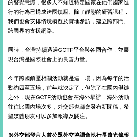
的警覺意識，很多人不知道特定國家在他們國家進
告
行的行為已構成跨國鎮壓。除了靜態的研習課程，
隱
我們也會安排情境模擬及實地參訪，建立跨部門、
私
跨國界的支援網路。
權
保
護
同時，台灣持續透過GCTF平台與各國合作，並展
及
資
現台灣是國際社會上的良善力量。
訊
安
全
今年跨國鎮壓相關活動就是這一場，因為每年的活
政
動約四至五場，前年就決定了，但除了在國內舉辦
策
之外，現在GCTF活動也會在海外舉辦，海外活動
無
往往比國內場次多，外交部也都會發布新聞稿，希
障
望媒體朋友可以多加報導及關注。
礙
網
站
※外交部發言人兼公眾外交協調會執行長蕭光偉報
說