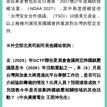
眾院軍委會也在近日通過「2027會計年度國防授
播
權法案」（NDAA 2027），其中再度授權提供
政
「台灣安全合作倡議」（TSCI）10億美元資金，
府
以上種種均展現美國國會跨黨派對台灣的堅定支
資
訊
持。
公
開
※
外交部北美司副司長焦國祐答詢：
為
民
服
去（
2025
）年
GCTF
聯合委員會會議商定跨國鎮壓
務
議題是今（
2026
）年活動重點之一，本（
6
）月底
台灣與加拿大將透過此平台舉辦工作坊，是否可以
本
部
介紹協助籌備的情況？出席人員？預期達致成效？
相
另請教今年是否規劃跨國鎮壓相關領域的其他活
關
網
動？（中央廣播電台
王照坤先生）
站