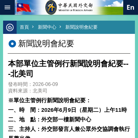
:::
跳到主要內容區塊
進
首頁
新聞中心
新聞說明會紀要
階
搜
新聞說明會紀要
尋
熱
門
本部單位主管例行新聞說明會紀要--
關
鍵
-北美司
字
發布時間：2026-06-09
總
資料來源：北美司
合
外
※
單位主管例行新聞說明會紀要：
交
一、時 間：
2026
年
6
月
9
日（星期二）上午
11
時
價
二、地 點：外交部一樓新聞中心
值
外
三、主持人：外交部發言人兼公眾外交協調會執行
交