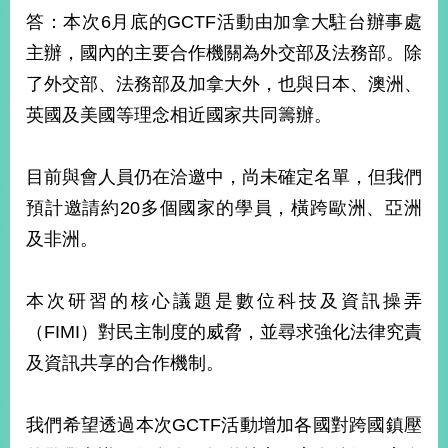
答：本次6月底的GCTF活動由加拿大駐台辦事處
主辦，國內的主要合作機關為外交部及法務部。除
旅
部
粉
外
長
絲
了外交部、法務部及加拿大外，也與日本、澳洲、
國
信
專
人
箱
頁
急
英國及美國等理念相近國家共同籌辦。
難
救
LINE
助
Instagram
X平台
服
(原推特)
務
目前與會人員仍在洽邀中，尚未確定名單，但我們
專
線
預計邀請約20多個國家的學員，橫跨歐洲、亞洲
APP
YouTube
RSS
及非洲。
政
府
本次研習的核心議題是數位科技及資訊操弄
網
（FIMI）對民主制度的威脅，並尋求強化法律究責
站
及資訊共享的合作機制。
資
料
開
我們希望透過本次GCTF活動增加各國對跨國鎮壓
放
宣