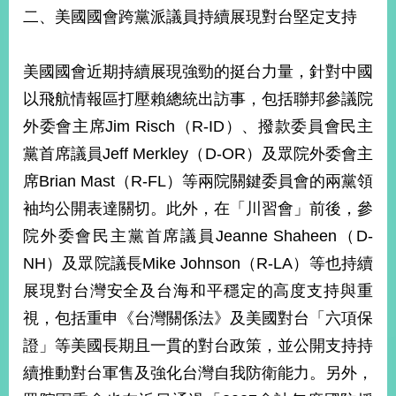
部
二、美國國會跨黨派議員持續展現對台堅定支持
新
聞
美國國會近期持續展現強勁的挺台力量，針對中國
中
心
以飛航情報區打壓賴總統出訪事，包括聯邦參議院
外委會主席Jim Risch（R-ID）、撥款委員會民主
外
黨首席議員Jeff Merkley（D-OR）及眾院外委會主
交
資
席Brian Mast（R-FL）等兩院關鍵委員會的兩黨領
訊
袖均公開表達關切。此外，在「川習會」前後，參
國
院外委會民主黨首席議員Jeanne Shaheen（D-
家
NH）及眾院議長Mike Johnson（R-LA）等也持續
與
展現對台灣安全及台海和平穩定的高度支持與重
地
區
視，包括重申《台灣關係法》及美國對台「六項保
證」等美國長期且一貫的對台政策，並公開支持持
國
際
續推動對台軍售及強化台灣自我防衛能力。另外，
傳