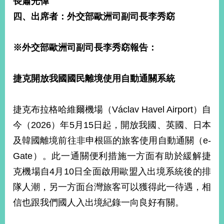
長蕭光偉
經
四、出席者：外交部歐洲司副司長
李秀窈
濟
日
不
落
※
外交部歐洲司副司長李秀窈報告
：
國
台
捷克開放我國國民離境使用自動通關系統
海
和
平
捷克布拉格哈維爾機場（Václav Havel Airport）自
護
今（2026）年5月15日起，開放我國、英國、日本
照
及韓國離境前往非申根區的旅客使用自動通關（e-
回
Gate）。此一通關便利措施一方面有助於緩解捷
首
網
克機場自4月10日全面啟用歐盟入出境系統後的排
頁
站
隊人潮，另一方面台灣旅客可以獲得此一待遇，相
關
信也跟我們國人入出境紀錄一向良好有關。
於
導
本
覽