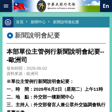
:::
跳到主要內容區塊
進
首頁
新聞中心
新聞說明會紀要
階
搜
新聞說明會紀要
尋
熱
門
本部單位主管例行新聞說明會紀要--
關
鍵
-歐洲司
字
發布時間：2026-06-02
總
資料來源：歐洲司
合
外
※
單位主管例行新聞說明會紀要：
交
一、時 間：
2026
年
6
月
2
日（星期二）
上午
11
時
價
二、地 點：外交部一樓新聞中心
值
外
三、主持人：
外交部發言人兼公眾外交協調會執行
交