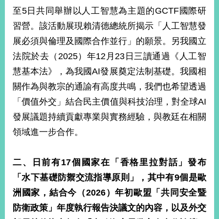
至5日共同舉辦以人工智慧為主題的GCTF國際研
習營。該活動展現賴清德總統所揭示「人工智慧發
旅
部
粉
外
長
絲
展必須與倫理及國際合作並行」的願景。另我國立
國
信
專
人
箱
頁
急
法院於去（2025）年12月23日三讀通過《人工智
難
救
慧基本法》，為我國AI發展奠定法制基礎。我國相
LINE
助
Instagram
X平台
服
(原推特)
務
關作為與教宗的通諭有高度共鳴，我們也希望透過
專
線
「價值外交」結合民主價值與科技治理，對全球AI
APP
YouTube
RSS
發展議題持續貢獻專業與實務經驗，與教廷在相關
領域進一步合作。
政
府
網
二、日前有
17
個國家在「香格里拉對話」發布
站
「水下基礎防禦交流指導原則」，其中有
資
9
個是歐
料
洲國家，結合今（
2026
）年初歐盟「共同安全暨
開
防衛政策」年度執行報告決議文的內容，以及外交
放
宣