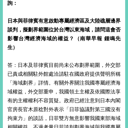
詢：
日本與菲律賓有意啟動專屬經濟區及大陸礁層邊界
談判，擬劃界範圍位於台灣以東海域，請問這會否
影響台灣經濟海域的權益？（南華早報
鍾鳴先
生）
答：日本及菲律賓目前尚未公布劃界範圍，外交部
已責成相關駐外館處洽請駐在國政府提供聲明所稱
「海域劃界」詳情。有關外界關注我國專屬經濟海
域權益，外交部重申，我國領土主權及依國際法享
有的主權權利不容質疑。政府已經注意到日本內閣
官房長官木原稔對外表示「日菲協議對第三國沒有
拘束力」的談話，日菲雙方無意影響我國東部海域
相關權益。不過考量日菲談判劃界海域與我國專屬