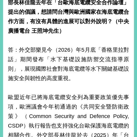
部長林佳龍去年在「台歐海底電纜安全合作論壇」
告
提出的倡議，想請問台灣與歐洲國家在海底電纜合
隱
作方面，有沒有具體的進展可以對外說明？（中央
私
廣播電台
王照坤先生）
權
保
護
答：外交部樂見今（2026）年5月底「香格里拉對
及
資
話」期間發布「水下基礎設施防禦交流指導原
訊
則」，展現國際社會對海底電纜等水下關鍵基礎設
安
全
施安全與韌性的高度重視。
政
策
歐盟近年已將海底電纜安全列為重要政策優先事
無
項，歐洲議會今年初通過的《共同安全暨防衛政
障
策》（Common Security and Defence Policy,
礙
網
CSDP）執行報告也支持強化台歐保護海底電纜的
站
相關合作。外交部長林佳龍於去（2025）年「台
說