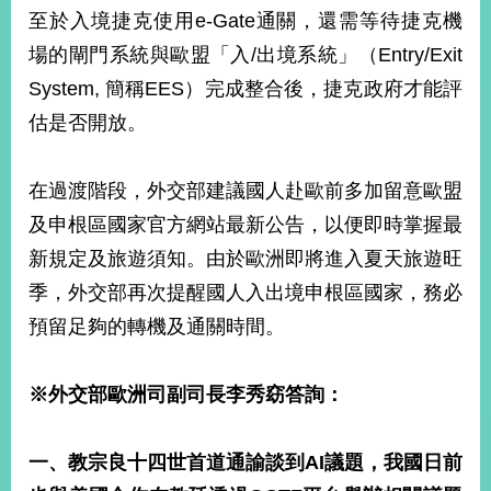
部
至於入境捷克使用e-Gate通關，還需等待捷克機
新
場的閘門系統與歐盟「入/出境系統」（Entry/Exit
聞
System, 簡稱EES）完成整合後，捷克政府才能評
中
心
估是否開放。
外
在過渡階段，外交部建議國人赴歐前多加留意歐盟
交
資
及申根區國家官方網站最新公告，以便即時掌握最
訊
新規定及旅遊須知。由於歐洲即將進入夏天旅遊旺
國
季，外交部再次提醒國人入出境申根區國家，務必
家
預留足夠的轉機及通關時間。
與
地
區
※
外交部歐洲司副司長李秀窈答詢：
國
際
一、教宗良十四世首道通諭談到
AI
議題，我國日前
傳