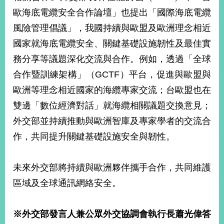
明
歐海底電纜安全合作論壇」也提出「國際海底電纜
風險管理倡議」，我國持續與歐盟及歐洲理念相近
聯
絡
國家就海底電纜安全、關鍵基礎設施韌性及最佳實
我
務分享等議題深化交流與合作。例如，透過「全球
們
合作暨訓練架構」（GCTF）平台，促進與歐盟與
歐洲等理念相近國家的海纜專家交流；台歐盟也在
雙邊「數位經濟對話」就海纜相關議題交換意見；
外交部並持續推動與歐洲智庫及專家學者的交流合
作，共同提升關鍵基礎設施安全與韌性。
未來外交部將持續與歐洲夥伴攜手合作，共同維護
區域及全球通訊網絡安全。
※
外交部發言人兼公眾外交協調會執行長蕭光偉答