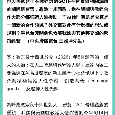
也與美國合作在教廷透過
GCTF
平台舉辦相關議題
播
的國際研習營，想進一步請教，過往我國與教廷合
政
作大部分都強調人道援助，而
AI
倫理議題是否算是
府
一個新的合作領域？外交部對此有什麼樣的想法或
資
訊
規劃？畢竟台梵關係也攸關我國與其他邦交國的邦
公
誼維繫。（中央廣播電台
王照坤先生）
開
為
答：教宗良十四世於今（2026）年5月頒布的「偉
民
服
大的人類：在人工智慧時代守護人類」通諭內容主
務
要強調在AI高度發展的新工業革命社會環境下，教
會應積極維護人性尊嚴、創造共善（common
本
部
good），及發揮人性光輝。
相
關
網
為呼應教宗良十四世對人工智慧（AI）倫理議題的
站
重視，我國與美國駐教廷大使館曾於今年5月4日