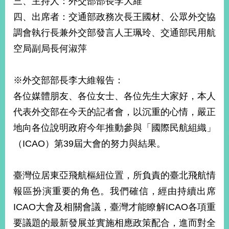
三、主持人：外交部部長李大維
經
四、出席者：交通部政務次長王國材、公眾外交協
濟
日
調會執行長兼外交部發言人王珮玲、交通部民用航
不
落
空局副局長何淑萍
國
台
※外交部部長李大維報告：
海
和
各位媒體朋友、各位女士、各位先生大家好，本人
平
代表外交部在今天的記者會，以沉重的心情，嚴正
護
地向各位說明政府今年推動參與「國際民航組織」
照
（ICAO）第39屆大會的努力與結果。
回
首
網
臺灣位居東亞飛航樞紐位置，所負責的臺北飛航情
頁
站
報區扮演重要的角色。我們確信，經由持續出席
關
ICAO大會及相關會議，臺灣才能瞭解ICAO各項重
於
導
本
要議題的最新發展並實施相應政策配合，進而對全
覽