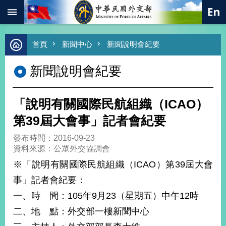
:::
跳到主要內容區塊
進
首頁
新聞中心
新聞說明會紀要
階
搜
新聞說明會紀要
尋
熱
門
「說明有關國際民航組織（ICAO）
關
鍵
第39屆大會事」記者會紀要
字
發布時間：2016-09-23
總
資料來源：公眾外交協調會
合
外
※「說明有關國際民航組織（ICAO）第39屆大會
交
事」記者會紀要：
價
一、時 間：105年9月23（星期五）中午12時
值
外
二、地 點：外交部一樓新聞中心
交