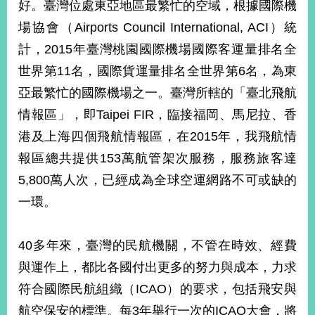
好。臺灣位處東亞地區最繁忙的空域，根據國際機
告
場協會（Airports Council International, ACI）統
隱
計，2015年臺灣桃園國際機場國際客運量排名全
私
世界第11名，國際貨運量排名全世界第6名，為東
權
保
亞最繁忙的國際機場之一。臺灣所轄的「臺北飛航
護
情報區」，即Taipei FIR，臨接福岡、馬尼拉、香
及
資
港及上海四個飛航情報區，在2015年，我飛航情
訊
報區總共提供153萬航管架次服務，服務旅客達
安
全
5,800萬人次，已經成為全球空運網路不可或缺的
政
一環。
策
無
40多年來，臺灣的民航機關，不管在時效、經費
障
與運作上，都比各國付出更多的努力與成本，力求
礙
網
符合國際民航組織（ICAO）的要求，包括飛安與
站
航空保安的標準。每3年舉行一次的ICAO大會，將
說