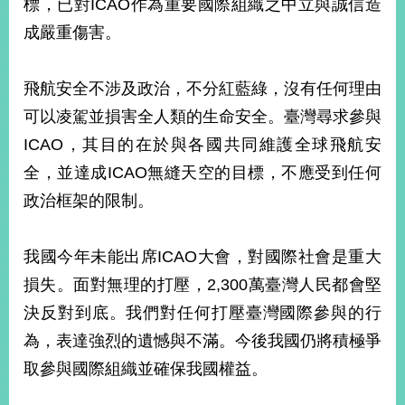
標，已對ICAO作為重要國際組織之中立與誠信造
播
成嚴重傷害。
政
府
飛航安全不涉及政治，不分紅藍綠，沒有任何理由
資
訊
可以凌駕並損害全人類的生命安全。臺灣尋求參與
公
ICAO，其目的在於與各國共同維護全球飛航安
開
全，並達成ICAO無縫天空的目標，不應受到任何
為
政治框架的限制。
民
服
務
我國今年未能出席ICAO大會，對國際社會是重大
損失。面對無理的打壓，2,300萬臺灣人民都會堅
本
部
決反對到底。我們對任何打壓臺灣國際參與的行
相
為，表達強烈的遺憾與不滿。今後我國仍將積極爭
關
網
取參與國際組織並確保我國權益。
站