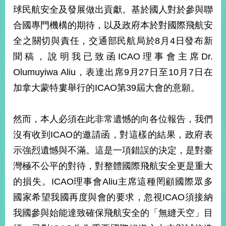
部
球民航安全及發展做出貢獻。基於國人對於參與聯
新
合國專門機構的期待，以及政府本於對國際飛航安
聞
全之關切與責任，交通部民航局於8月4日發布新
中
心
聞稿，說明我已致函ICAO理事會主席Dr.
Olumuyiwa Aliu，表達出席9月27日至10月7日在
外
加拿大蒙特婁舉行的ICAO第39屆大會的意願。
交
資
訊
然而，本人必須在此非常遺憾的向各位報告，我們
國
沒有收到ICAO的邀請函，對這樣的結果，政府表
家
示強烈遺憾與不滿。這是一項錯誤的決定，是對臺
與
灣極不公平的對待，對整體國際飛航安全更是重大
地
區
的損失。ICAO理事會Aliu主席這種罔顧國際眾多
國家希望我國再度與會的要求，忽視ICAO須接納
國
際
我國參與始能達致確保飛航安全的「無縫天空」目
傳