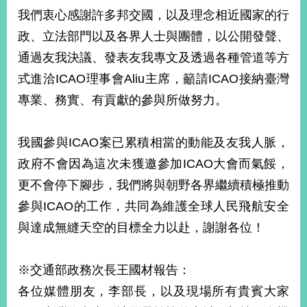
我們衷心感謝許多邦交國，以及理念相近國家的行
政、立法部門以及各界人士與團體，以公開發聲、
旅
部
粉
外
長
絲
通過友我決議、發表友我專文及透過各種管道等方
國
信
專
人
箱
頁
急
式進洽ICAO理事會Aliu主席，籲請ICAO接納臺灣
難
救
專業、務實、有貢獻的參與所做努力。
LINE
助
Instagram
X平台
服
(原推特)
務
專
線
我國參與ICAO案已累積相當的動能及友我人脈，
APP
YouTube
RSS
政府不會因為這次未獲邀參加ICAO大會而氣餒，
更不會停下腳步，我們將與朝野各界繼續積極推動
政
府
參與ICAO的工作，共同為維護全球人民飛航安全
網
與達成無縫天空的目標全力以赴，謝謝各位！
站
資
料
※交通部政務次長王國材報告：
開
各位媒體朋友，李部長，以及現場所有貴賓大家
放
宣