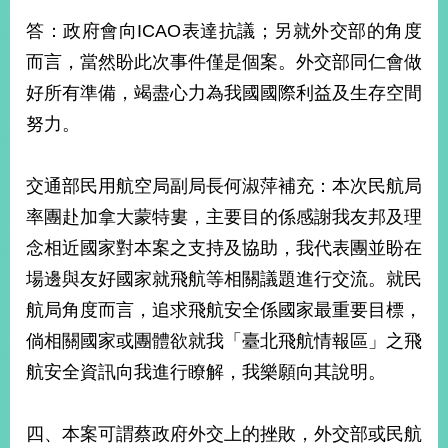
答：政府會向ICAO表達抗議；另就外交部的角度
而言，當然盼此次事件僅是個案。外交部同仁會做
好所有準備，竭盡心力為我國國際利益及生存空間
努力。
交通部民用航空局副局長何淑萍補充：本次民航局
率團赴加拿大蒙特婁，主要目的係感謝我友邦及理
念相近國家對本案之支持及協助，我代表團並盼在
場邊與友好國家就飛航等相關議題進行交流。就民
航局角度而言，追求飛航安全係國家最重要目標，
倘相關國家或團體欲就我「臺北飛航情報區」之飛
航安全資訊向我進行瞭解，我樂願向其說明。
四、本案可謂蔡政府外交上的挫敗，外交部或民航