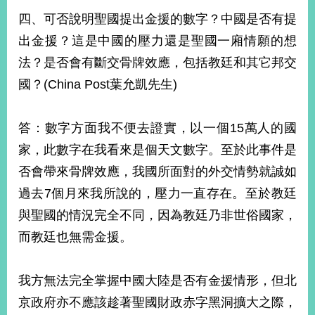
明
四、可否說明聖國提出金援的數字？中國是否有提
出金援？這是中國的壓力還是聖國一廂情願的想
聯
絡
法？是否會有斷交骨牌效應，包括教廷和其它邦交
我
國？(China Post葉允凱先生)
們
答：數字方面我不便去證實，以一個15萬人的國
家，此數字在我看來是個天文數字。至於此事件是
否會帶來骨牌效應，我國所面對的外交情勢就誠如
過去7個月來我所說的，壓力一直存在。至於教廷
與聖國的情況完全不同，因為教廷乃非世俗國家，
而教廷也無需金援。
我方無法完全掌握中國大陸是否有金援情形，但北
京政府亦不應該趁著聖國財政赤字黑洞擴大之際，