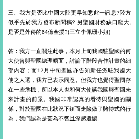
告
三、我方是否比中國大陸更早知悉此一訊息?陸方
隱
似乎先於我方發布新聞稿? 另聖國財務缺口龐大,
私
是否是外傳的64億金援?(三立李佩珊小姐)
權
保
護
答：我方一直關注此事，本月上旬我國駐聖國的何
及
資
大使曾與聖國總理晤面，討論下階段合作計畫的細
訊
部內容；而12月中旬聖國亦告知新任派駐我國大
安
全
使之人選，我方已表示同意。但我方也覺得聖國存
政
在一些危機，所以本人也和何大使談我國與聖國未
策
來計畫的前景。我國非常認真的看待與聖國的關
無
係，對於聖國在此狀況下鋌而走險做了賭博式的行
障
為，我們認為是甚為不智且深感遺憾。
礙
網
站
說