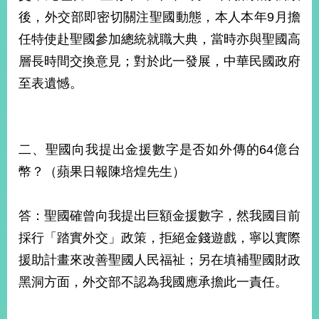
後，外交部即密切關注聖國動態，本人本年9月擔
任特使赴聖國參加總統就職大典，當時亦與聖國高
旅
部
粉
外
長
絲
層長時間交換意見；對於此一發展，中華民國政府
國
信
專
人
箱
頁
急
至表遺憾。
難
救
LINE
助
Instagram
X平台
服
(原推特)
務
專
線
二、聖國向我提出金援數字是否如外傳的64億台
APP
YouTube
RSS
幣？（蘋果日報陳培煌先生）
政
府
答：聖國確曾向我提出巨額金援數字，然我國目前
網
採行「踏實外交」政策，拒絕金錢遊戲，寧以實際
站
資
援助計畫來改善聖國人民福祉；另在填補聖國財政
料
黑洞方面，外交部不認為我國應承擔此一責任。
開
放
宣