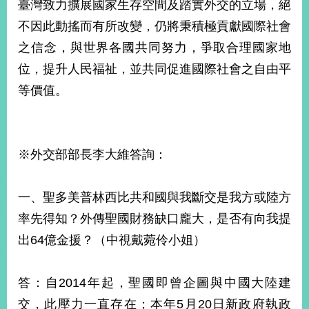
臺灣致力擴展國家生存空間及踏實外交的立場，絕
播
不因此動搖而有所改變，仍將秉積極貢獻國際社會
政
之信念，與世界各國共同努力，爭取合理國家地
府
資
位，提升人民福祉，並共同促進國際社會之自由平
訊
等價值。
公
開
為
※外交部部長李大維答詢：
民
服
務
一、聖多美普林西比共和國與我斷交是我方或陸方
率先得知？外傳聖國財務缺口龐大，是否有向我提
本
部
出64億金援？（中視戴菀伶小姐）
相
關
網
答：自2014年起，聖國即曾企圖與中國大陸建
站
交，此壓力一直存在；本年5月20日新政府執政