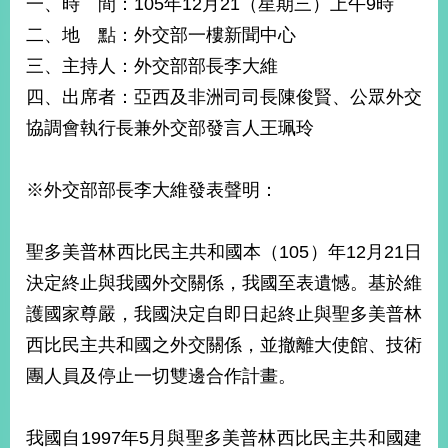
一、時 間：105年12月21（星期三）上午9時
經
濟
二、地 點：外交部一樓新聞中心
日
三、主持人：外交部部長李大維
不
落
四、出席者：亞西及非洲司司長陳俊賢、公眾外交
國
協調會執行長兼外交部發言人王珮玲
台
海
和
※外交部部長李大維發表聲明：
平
護
照
聖多美普林西比民主共和國本（105）年12月21日
決定終止與我國外交關係，我國至表遺憾。基於維
回
護國家尊嚴，我國決定自即日起終止與聖多美普林
首
網
西比民主共和國之外交關係，並撤離大使館、技術
頁
站
團人員及停止一切雙邊合作計畫。
關
於
導
本
我國自1997年5月與聖多美普林西比民主共和國建
覽