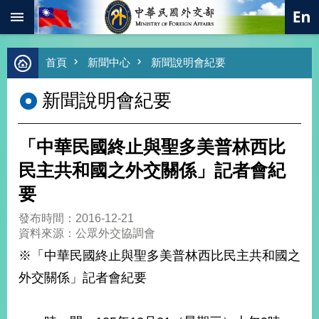
:::
跳到主要內容區塊
進
首頁
新聞中心
新聞說明會紀要
階
搜
新聞說明會紀要
尋
熱
門
「中華民國終止與聖多美普林西比
關
鍵
民主共和國之外交關係」記者會紀
字
要
總
合
發布時間：2016-12-21
外
資料來源：公眾外交協調會
交
※「中華民國終止與聖多美普林西比民主共和國之
價
外交關係」記者會紀要
值
外
交