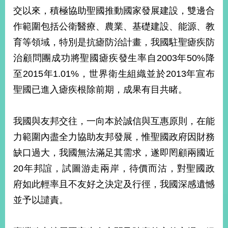
部
交以來，積極協助聖國推動國家發展建設，雙邊合
新
作範圍包括公衛醫療、農業、基礎建設、能源、教
聞
育等領域，特別是抗瘧防治計畫，我國駐聖瘧疾防
中
心
治顧問團成功將聖國瘧疾發生率自2003年50%降
至2015年1.01%，世界衛生組織並於2013年宣布
外
聖國已進入瘧疾根除前期，成果有目共睹。
交
資
訊
我國與友邦交往，一向本於誠信與互惠原則，在能
國
力範圍內盡全力協助友邦發展，惟聖國政府因財務
家
缺口過大，我國無法滿足其需求，遂即罔顧兩國近
與
地
20年邦誼，試圖游走兩岸，待價而沽，對聖國政
區
府如此輕率且不友好之決定及行徑，我國深感遺憾
並予以譴責。
國
際
傳